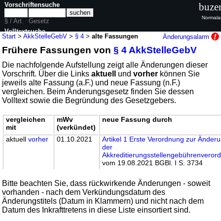
Vorschriftensuche
buzer
Normala
§ / Art.
Gesetz
Volltextsuche
Start
>
AkkStelleGebV
>
§ 4
>
alte Fassungen
Änderungsalarm
Frühere Fassungen von
§ 4 AkkStelleGebV
nur in AkkStelleGebV
Die nachfolgende Aufstellung zeigt alle Änderungen dieser
Vorschrift. Über die Links
aktuell
und
vorher
können Sie
jeweils alte Fassung (a.F.) und neue Fassung (n.F.)
vergleichen. Beim Änderungsgesetz finden Sie dessen
Volltext sowie die Begründung des Gesetzgebers.
vergleichen
mWv
neue Fassung durch
mit
(verkündet)
aktuell
vorher
01.10.2021
Artikel 1 Erste Verordnung zur Änder
der
Akkreditierungsstellengebührenveror
vom 19.08.2021 BGBl. I S. 3734
Bitte beachten Sie, dass rückwirkende Änderungen - soweit
vorhanden - nach dem Verkündungsdatum des
Änderungstitels (Datum in Klammern) und nicht nach dem
Datum des Inkrafttretens in diese Liste einsortiert sind.