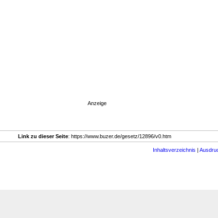
Anzeige
Link zu dieser Seite
: https://www.buzer.de/gesetz/12896/v0.htm
Inhaltsverzeichnis
|
Ausdru