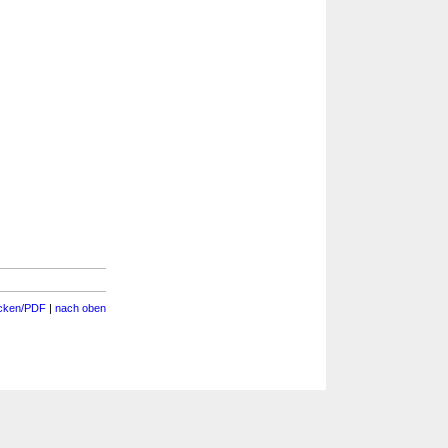
cken/PDF
|
nach oben