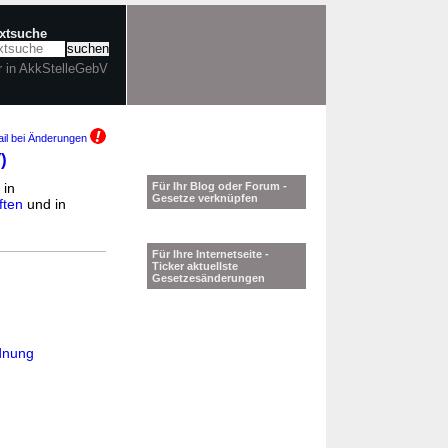
extsuche
r in AkkStelleGebV
il bei Änderungen
)
 in
Für Ihr Blog oder Forum -
Gesetze verknüpfen
ften
und in
Für Ihre Internetseite -
Ticker aktuellste
Gesetzesänderungen
rdnung