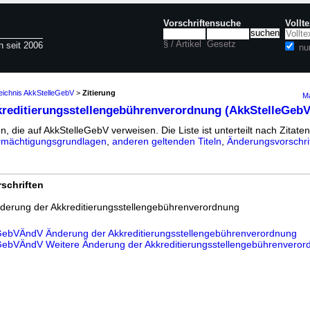
Vorschriftensuche
Vollt
§ / Artikel
Gesetz
n seit 2006
nu
zeichnis AkkStelleGebV
>
Zitierung
Ma
reditierungsstellengebührenverordnung (AkkStelleGebV
n, die auf AkkStelleGebV verweisen. Die Liste ist unterteilt nach Zitaten
rmächtigungsgrundlagen
,
anderen geltenden Titeln
,
Änderungsvorschri
schriften
nderung der Akkreditierungsstellengebührenverordnung
leGebVÄndV Änderung der Akkreditierungsstellengebührenverordnung
leGebVÄndV Weitere Änderung der Akkreditierungsstellengebührenvero