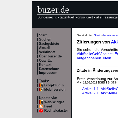
buzer.de
Bundesrecht - tagaktuell konsolidiert - alle Fassunge
Start
Sie sind hier:
Start
>
Inhaltsver
Suchen
Zitierungen von
Akk
Sachgebiete
Aktuell
Sie sehen die Vorschrifte
Verkündet
AkkStelleGebV selbst
,
E
Über buzer.de
aufgehobenen Titeln
.
Qualität
Kontakt
Datenschutz
Zitate in Änderungsvor
Impressum
Erste Verordnung zur Ä
Tools:
V. v. 19.08.2021 BGBl. I S. 3734
Blog-Plugin
Artikel 1 1. AkkStel
Mobilversion
Artikel 2 1. AkkStel
Update via:
Web-Widget
Feed
Rechtskataster