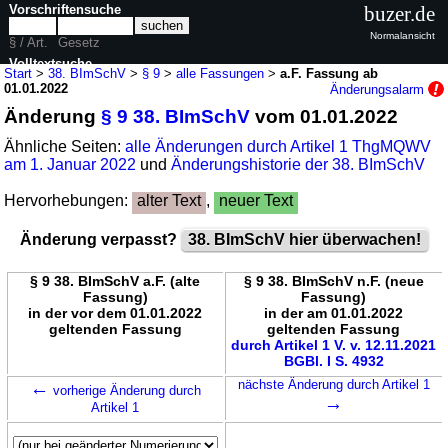
Vorschriftensuche
buzer.de
Normalansicht
§ / Art.
Gesetz
Volltextsuche
Start
>
38. BImSchV
>
§ 9
>
alle Fassungen
>
a.F. Fassung ab
01.01.2022
Änderungsalarm
nur in 38. BImSchV
Änderung
§ 9 38. BImSchV
vom 01.01.2022
Ähnliche Seiten:
alle Änderungen durch Artikel 1 ThgMQWV
am 1. Januar 2022
und
Änderungshistorie der 38. BImSchV
Hervorhebungen:
alter Text
,
neuer Text
Änderung verpasst?
38. BImSchV hier überwachen!
§ 9 38. BImSchV a.F. (alte
§ 9 38. BImSchV n.F. (neue
Fassung)
Fassung)
in der vor dem 01.01.2022
in der am 01.01.2022
geltenden Fassung
geltenden Fassung
durch Artikel 1 V. v. 12.11.2021
BGBl. I S. 4932
←
nächste Änderung durch Artikel 1
vorherige Änderung durch
→
Artikel 1