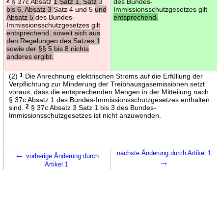
2
§ 37c Absatz
1 Satz 1, Satz
3
des Bundes-
bis 6, Absatz 3
Satz 4 und 5
und
Immissionsschutzgesetzes gilt
Absatz 5
des Bundes-
entsprechend.
Immissionsschutzgesetzes gilt
entsprechend, soweit sich aus
den Regelungen des Satzes 1
sowie der §§ 5 bis 8 nichts
anderes ergibt.
(2)
1
Die Anrechnung elektrischen Stroms auf die Erfüllung der
Verpflichtung zur Minderung der Treibhausgasemissionen setzt
voraus, dass die entsprechenden Mengen in der Mitteilung nach
§ 37c Absatz 1 des Bundes-Immissionsschutzgesetzes enthalten
sind.
2
§ 37c Absatz 3 Satz 1 bis 3 des Bundes-
Immissionsschutzgesetzes ist nicht anzuwenden.
←
nächste Änderung durch Artikel 1
vorherige Änderung durch
→
Artikel 1