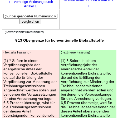
←
nächste Änderung durch Artikel 1
vorherige Änderung durch
→
Artikel 1
(Textabschnitt unverändert)
§ 13 Obergrenze für konventionelle Biokraftstoffe
(Text alte Fassung)
(Text neue Fassung)
(1)
1
Sofern in einem
(1)
1
Sofern in einem
Verpflichtungsjahr der
Verpflichtungsjahr der
energetische Anteil der
energetische Anteil der
konventionellen Biokraftstoffe,
konventionellen Biokraftstoffe,
die auf die Erfüllung der
die auf die Erfüllung der
Verpflichtung zur Minderung der
Verpflichtung zur Minderung der
Treibhausgasemissionen
Treibhausgasemissionen
angerechnet werden sollen und
angerechnet werden sollen und
bei denen die Voraussetzungen
bei denen die Voraussetzungen
für eine Anrechnung vorliegen,
für eine Anrechnung vorliegen,
6,5 Prozent übersteigt, wird für
6,5 Prozent übersteigt, wird für
die Treibhausgasemissionen
die Treibhausgasemissionen der
der diesen Anteil
diesen Anteil übersteigenden
übersteigenden konventionellen
konventionellen Biokraftstoffe