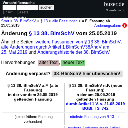
Vorschriftensuche
buzer.de
Normalansicht
§ / Art.
Gesetz
Volltextsuche
Start
>
38. BImSchV
>
§ 13
>
alle Fassungen
>
a.F. Fassung ab
25.05.2019
Änderungsalarm
nur in 38. BImSchV
Änderung
§ 13 38. BImSchV
vom 25.05.2019
Ähnliche Seiten:
weitere Fassungen von § 13 38. BImSchV
,
alle Änderungen durch Artikel 1 BImSchV38ÄndV am
25. Mai 2019
und
Änderungshistorie der 38. BImSchV
Hervorhebungen:
alter Text
,
neuer Text
Änderung verpasst?
38. BImSchV hier überwachen!
§ 13 38. BImSchV a.F. (alte
§ 13 38. BImSchV n.F. (neue
Fassung)
Fassung)
in der vor dem 25.05.2019
in der am 25.05.2019
geltenden Fassung
geltenden Fassung
durch Artikel 1 V. v. 21.05.2019
BGBl. I S. 742
→
(keine frühere Fassung
nächste Fassung von § 13
vorhanden)