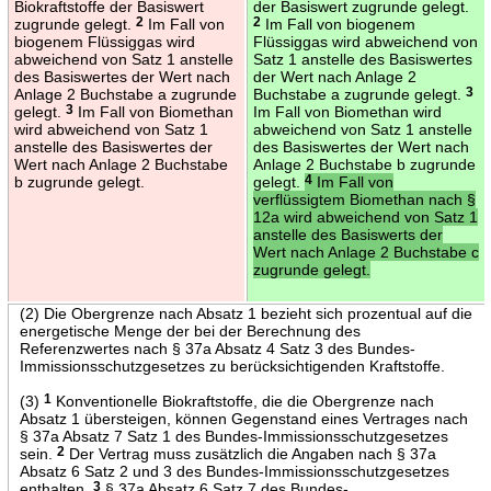
Biokraftstoffe der Basiswert
der Basiswert zugrunde gelegt.
zugrunde gelegt.
2
Im Fall von
2
Im Fall von biogenem
biogenem Flüssiggas wird
Flüssiggas wird abweichend von
abweichend von Satz 1 anstelle
Satz 1 anstelle des Basiswertes
des Basiswertes der Wert nach
der Wert nach Anlage 2
Anlage 2 Buchstabe a zugrunde
Buchstabe a zugrunde gelegt.
3
gelegt.
3
Im Fall von Biomethan
Im Fall von Biomethan wird
wird abweichend von Satz 1
abweichend von Satz 1 anstelle
anstelle des Basiswertes der
des Basiswertes der Wert nach
Wert nach Anlage 2 Buchstabe
Anlage 2 Buchstabe b zugrunde
b zugrunde gelegt.
gelegt.
4
Im Fall von
verflüssigtem Biomethan nach §
12a wird abweichend von Satz 1
anstelle des Basiswerts der
Wert nach Anlage 2 Buchstabe c
zugrunde gelegt.
(2) Die Obergrenze nach Absatz 1 bezieht sich prozentual auf die
energetische Menge der bei der Berechnung des
Referenzwertes nach § 37a Absatz 4 Satz 3 des Bundes-
Immissionsschutzgesetzes zu berücksichtigenden Kraftstoffe.
(3)
1
Konventionelle Biokraftstoffe, die die Obergrenze nach
Absatz 1 übersteigen, können Gegenstand eines Vertrages nach
§ 37a Absatz 7 Satz 1 des Bundes-Immissionsschutzgesetzes
sein.
2
Der Vertrag muss zusätzlich die Angaben nach § 37a
Absatz 6 Satz 2 und 3 des Bundes-Immissionsschutzgesetzes
enthalten.
3
§ 37a Absatz 6 Satz 7 des Bundes-