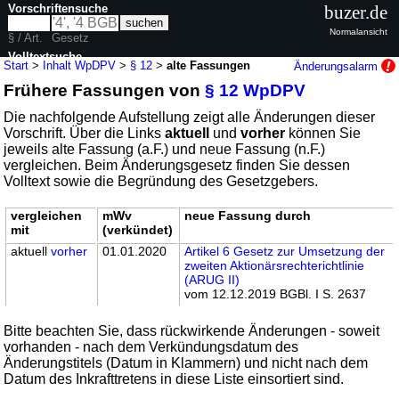
Vorschriftensuche
buzer.de
Normalansicht
§ / Art.
Gesetz
Volltextsuche
Start
>
Inhalt WpDPV
>
§ 12
>
alte Fassungen
Änderungsalarm
Frühere Fassungen von
§ 12 WpDPV
nur in WpDPV
Die nachfolgende Aufstellung zeigt alle Änderungen dieser
Vorschrift. Über die Links
aktuell
und
vorher
können Sie
jeweils alte Fassung (a.F.) und neue Fassung (n.F.)
vergleichen. Beim Änderungsgesetz finden Sie dessen
Volltext sowie die Begründung des Gesetzgebers.
vergleichen
mWv
neue Fassung durch
mit
(verkündet)
aktuell
vorher
01.01.2020
Artikel 6 Gesetz zur Umsetzung der
zweiten Aktionärsrechterichtlinie
(ARUG II)
vom 12.12.2019 BGBl. I S. 2637
Bitte beachten Sie, dass rückwirkende Änderungen - soweit
vorhanden - nach dem Verkündungsdatum des
Änderungstitels (Datum in Klammern) und nicht nach dem
Datum des Inkrafttretens in diese Liste einsortiert sind.