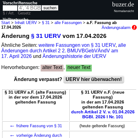
Vorschriftensuche
buzer.de
Normalansicht
§ / Art.
Gesetz
Volltextsuche
Start
>
Inhalt UERV
>
§ 31
>
alle Fassungen
>
a.F. Fassung ab
17.04.2026
Änderungsalarm
nur in UERV
Änderung
§ 31 UERV
vom 17.04.2026
Ähnliche Seiten:
weitere Fassungen von § 31 UERV
,
alle
Änderungen durch Artikel 2 2. BMUVBGebVÄndV am
17. April 2026
und
Änderungshistorie der UERV
Hervorhebungen:
alter Text
,
neuer Text
Änderung verpasst?
UERV hier überwachen!
§ 31 UERV a.F. (alte Fassung)
§ 31 UERV n.F. (neue
in der vor dem 17.04.2026
Fassung)
geltenden Fassung
in der am 17.04.2026
geltenden Fassung
durch Artikel 2 V. v. 01.04.2026
BGBl. 2026 I Nr. 101
←
frühere Fassung von § 31
(heute geltende Fassung)
←
vorherige Änderung durch