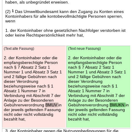
haben, als unbegründet erweisen.
(2)
1
Das Umweltbundesamt kann den Zugang zu Konten eines
Kontoinhabers für alle kontobevollmächtigte Personen sperren,
wenn
1. der Kontoinhaber ohne gesetzlichen Nachfolger verstorben ist
oder keine Rechtspersönlichkeit mehr hat,
(Text alte Fassung)
(Text neue Fassung)
2. der Kontoinhaber oder die
2. der Kontoinhaber oder die
empfangsberechtigte Person
empfangsberechtigte Person
nach § 7 Absatz 2 Satz 1
nach § 7 Absatz 2 Satz 1
Nummer 1 und Absatz 3 Satz 1
Nummer 1 und Absatz 3 Satz 1
und 2 fällige Gebühren nach
und 2 fällige Gebühren nach
dieser Verordnung
dieser Verordnung
beziehungsweise nach § 1
beziehungsweise nach § 1
Absatz 1 Nummer 7 in
Absatz 1 Nummer 7 in
Verbindung mit Abschnitt 7 der
Verbindung mit Abschnitt 7 der
Anlage zu der Besonderen
Anlage zu der Besonderen
Gebührenverordnung
BMUV
in
Gebührenverordnung
BMUKN
in
der jeweils geltenden Fassung
der jeweils geltenden Fassung
nicht oder nicht vollständig
nicht oder nicht vollständig
bezahlt hat,
bezahlt hat,
3. der Kontoinhaber gegen die Nutzungsbedingungen für die