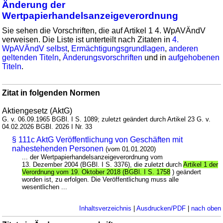
Änderung der
Wertpapierhandelsanzeigeverordnung
Sie sehen die Vorschriften, die auf Artikel 1 4. WpAVÄndV
verweisen. Die Liste ist unterteilt nach Zitaten in
4.
WpAVÄndV selbst
,
Ermächtigungsgrundlagen
,
anderen
geltenden Titeln
,
Änderungsvorschriften
und in
aufgehobenen
Titeln
.
Zitat in folgenden Normen
Aktiengesetz (AktG)
G. v. 06.09.1965 BGBl. I S. 1089; zuletzt geändert durch Artikel 23 G. v.
04.02.2026 BGBl. 2026 I Nr. 33
§ 111c AktG Veröffentlichung von Geschäften mit
nahestehenden Personen
(vom 01.01.2020)
... der Wertpapierhandelsanzeigeverordnung vom
13. Dezember 2004 (BGBl. I S. 3376), die zuletzt durch
Artikel 1 der
Verordnung vom 19. Oktober 2018 (BGBl. I S. 1758
) geändert
worden ist, zu erfolgen. Die Veröffentlichung muss alle
wesentlichen ...
Inhaltsverzeichnis
|
Ausdrucken/PDF
|
nach oben