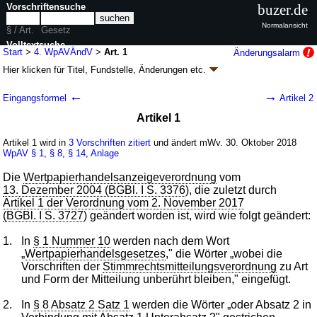
Vorschriftensuche
buzer.de
Normalansicht
§ / Art.
Gesetz
Volltextsuche
Start
>
4. WpAVÄndV
>
Art. 1
Änderungsalarm
Hier klicken für
Titel, Fundstelle, Änderungen
etc.
nur in 4. WpAVÄndV
Artikel 1 - Vierte Verordnung zur Änderung der
←
→
Eingangsformel
Artikel 2
Wertpapierhandelsanzeigeverordnung (4.
Artikel 1
WpAVÄndV
k.a.Abk.
)
V. v. 19.10.2018
BGBl. I S. 1758
(
Nr. 36
); Geltung ab 30.10.2018
Artikel 1 wird in
3 Vorschriften zitiert
und ändert mWv. 30. Oktober 2018
WpAV
§ 1
,
§ 8
,
§ 14
,
Anlage
1 Änderung
|
wird in 3 Vorschriften zitiert
Die
Wertpapierhandelsanzeigeverordnung
vom
13. Dezember 2004 (BGBl. I S. 3376
), die zuletzt durch
Artikel 1 der Verordnung vom 2. November 2017
(BGBl. I S. 3727
) geändert worden ist, wird wie folgt geändert:
1.
In
§ 1 Nummer 10
werden nach dem Wort
„
Wertpapierhandelsgesetzes
," die Wörter „wobei die
Vorschriften der
Stimmrechtsmitteilungsverordnung
zu Art
und Form der Mitteilung unberührt bleiben," eingefügt.
2.
In
§ 8 Absatz 2 Satz 1
werden die Wörter „oder Absatz 2 in