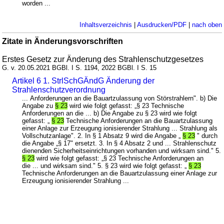
worden ...
Inhaltsverzeichnis
|
Ausdrucken/PDF
|
nach oben
Zitate in Änderungsvorschriften
Erstes Gesetz zur Änderung des Strahlenschutzgesetzes
G. v. 20.05.2021 BGBl. I S. 1194, 2022 BGBl. I S. 15
Artikel 6 1. StrlSchGÄndG Änderung der
Strahlenschutzverordnung
... Anforderungen an die Bauartzulassung von Störstrahlern". b) Die
Angabe zu
§ 23
wird wie folgt gefasst: „§ 23 Technische
Anforderungen an die ... b) Die Angabe zu § 23 wird wie folgt
gefasst: „
§ 23
Technische Anforderungen an die Bauartzulassung
einer Anlage zur Erzeugung ionisierender Strahlung ... Strahlung als
Vollschutzanlage". 2. In § 1 Absatz 9 wird die Angabe „
§ 23
" durch
die Angabe „§ 17" ersetzt. 3. In § 4 Absatz 2 und ... Strahlenschutz
dienenden Sicherheitseinrichtungen vorhanden und wirksam sind." 5.
§ 23
wird wie folgt gefasst: „§ 23 Technische Anforderungen an
die ... und wirksam sind." 5. § 23 wird wie folgt gefasst: „
§ 23
Technische Anforderungen an die Bauartzulassung einer Anlage zur
Erzeugung ionisierender Strahlung ...