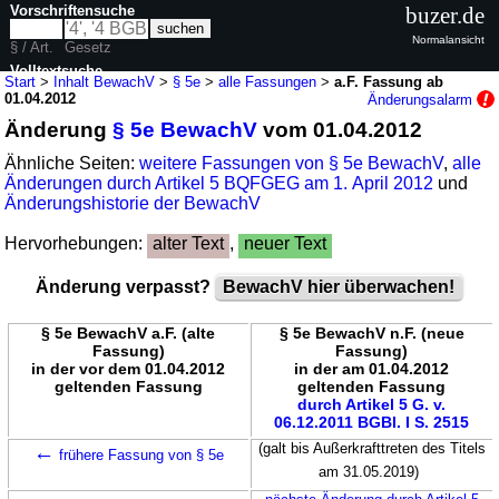
Vorschriftensuche
buzer.de
Normalansicht
§ / Art.
Gesetz
Volltextsuche
Start
>
Inhalt BewachV
>
§ 5e
>
alle Fassungen
>
a.F. Fassung ab
01.04.2012
Änderungsalarm
nur in BewachV
Änderung
§ 5e BewachV
vom 01.04.2012
Ähnliche Seiten:
weitere Fassungen von § 5e BewachV
,
alle
Änderungen durch Artikel 5 BQFGEG am 1. April 2012
und
Änderungshistorie der BewachV
Hervorhebungen:
alter Text
,
neuer Text
Änderung verpasst?
BewachV hier überwachen!
§ 5e BewachV a.F. (alte
§ 5e BewachV n.F. (neue
Fassung)
Fassung)
in der vor dem 01.04.2012
in der am 01.04.2012
geltenden Fassung
geltenden Fassung
durch Artikel 5 G. v.
06.12.2011 BGBl. I S. 2515
←
(galt bis Außerkrafttreten des Titels
frühere Fassung von § 5e
am 31.05.2019)