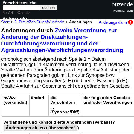
Vorschriftensuche
buzer.de
Normalansicht
§ / Art.
Gesetz
Volltextsuche
Start
>
2. DirektZahlDurchfVuaÄndV
>
Änderungen
Änderungsalarm
Änderungen durch
Zweite Verordnung zur
nur in 2. DirektZahlDurchfVuaÄndV
Änderung der Direktzahlungen-
Durchführungsverordnung und der
Agrarzahlungen-Verpflichtungenverordnung
chronologisch absteigend nach Spalte 1 = Datum
Inkrafttreten, ggf. in Klammern Verkündung, falls rückwirkend;
Spalte 2 = Link zum Änderungstext; Spalte 3 = Auflistung der
geänderten Paragrafen ggf. mit Link zur Synopse bzw.
Gegenüberstellung von alter (a.F.) und neuer Fassung (n.F.);
Spalte 4 = führt zur Gesamtansicht des geänderten Gesetzes
m.W.v.
ändert
die
der folgenden Gesetze
(verkündet)
Vorschriften
und/oder Verordnungen
...
(Synopse/Diff)
vergangene und konsolidierte Änderungen (Verpasst?
Änderungen ab jetzt überwachen!
)