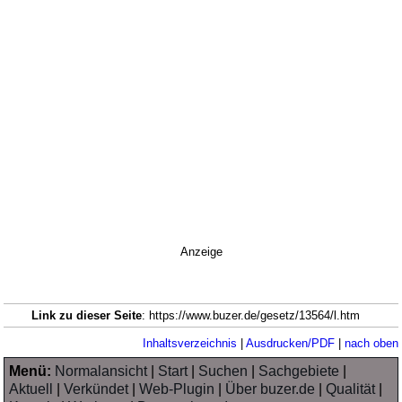
Anzeige
Link zu dieser Seite
: https://www.buzer.de/gesetz/13564/l.htm
Inhaltsverzeichnis
|
Ausdrucken/PDF
|
nach oben
Menü:
Normalansicht
|
Start
|
Suchen
|
Sachgebiete
|
Aktuell
|
Verkündet
|
Web-Plugin
|
Über buzer.de
|
Qualität
|