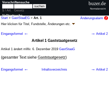
Vorschriftensuche
buzer.de
Normalansicht
§ / Art.
Gesetz
Volltextsuche
Start
>
GastStaaEG
>
Art. 1
Änderungsalarm
Hier klicken für
Titel, Fundstelle, Änderungen
etc.
nur in GastStaaEG
Artikel 1 - Gaststaatgesetz (GastStaaEG
k.a.Abk.
)
←
→
Eingangsformel
Artikel 2
G. v. 30.11.2019
BGBl. I S. 1929
(
Nr. 44
); Geltung ab 06.12.2019
Artikel 1 Gaststaatgesetz
1 Änderung
|
Drucksachen / Entwurf / Begründung
|
wird in 1 Vorschrift zitiert
Artikel 1 ändert mWv. 6. Dezember 2019
GastStaaG
(gesamter Text siehe
Gaststaatgesetz
)
←
→
Eingangsformel
Inhaltsverzeichnis
Artikel 2