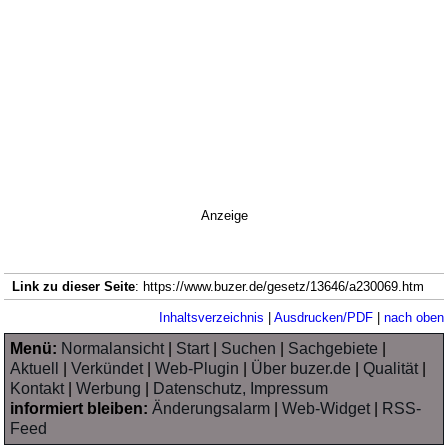
Anzeige
Link zu dieser Seite
: https://www.buzer.de/gesetz/13646/a230069.htm
Inhaltsverzeichnis
|
Ausdrucken/PDF
|
nach oben
Menü:
Normalansicht
|
Start
|
Suchen
|
Sachgebiete
|
Aktuell
|
Verkündet
|
Web-Plugin
|
Über buzer.de
|
Qualität
|
Kontakt
|
Werbung
|
Datenschutz, Impressum
informiert bleiben:
Änderungsalarm
|
Web-Widget
|
RSS-
Feed