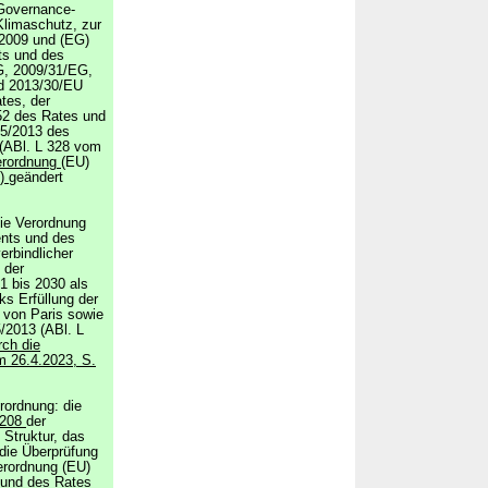
Governance-
Klimaschutz, zur
/2009 und (EG)
ts und des
EG, 2009/31/EG,
d 2013/30/EU
tes, der
52 des Rates und
25/2013 des
(ABl. L 328 vom
erordnung
(EU)
1)
geändert
ie Verordnung
nts und des
erbindlicher
 der
1 bis 2030 als
s Erfüllung der
von Paris sowie
/2013 (ABl. L
rch die
m 26.4.2023, S.
rordnung: die
1208
der
 Struktur, das
die Überprüfung
erordnung (EU)
 und des Rates