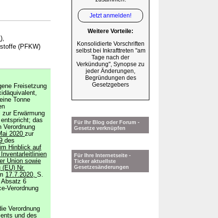
Jetzt anmelden!
Weitere Vorteile:
),
6
Konsolidierte Vorschriften
erstoffe (PFKW)
selbst bei Inkrafttreten "am
Tage nach der
Verkündung", Synopse zu
jeder Änderungen,
Begründungen des
Gesetzgebers
gene Freisetzung
idäquivalent,
 eine Tonne
en
al zur Erwärmung
entspricht; das
Für Ihr Blog oder Forum -
en Verordnung
Gesetze verknüpfen
Mai 2020
zur
99
des
im Hinblick auf
Inventarleitlinien
Für Ihre Internetseite -
er Union sowie
Ticker aktuellste
Gesetzesänderungen
 (EU) Nr.
om
17.7.2020,
S.
6 Absatz 6
ce-Verordnung
die Verordnung
ents und des