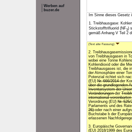
Werben auf
buzer.de
Im Sinne dieses Gesetz i
1. Treibhausgase: Kohle
Stickstofftrifluorid (NF
) 
3
gemäß Anhang V Teil 2 d
(Text alte Fassung)
2. Treibhausgasemissione
von Treibhausgasen in To
wobei eine Tonne Kohlend
Kohlendioxid oder die Me
Treibhausgases ist, die 
der Atmosphäre einer Ton
Potenzial richtet sich na
(EU)
Nr. 666/2014
der K
über die grundlegenden A
Inventarsystem der Unio
Veränderungen
der
Treib
international vereinbarten
Verordnung (EU)
Nr. 525
Parlaments und des Rate
26)
oder nach einer aufgr
Buchstabe b der Europäi
erlassenen Nachfolgerege
3. Europäische Governan
(EU) 2018/1999 des Euro