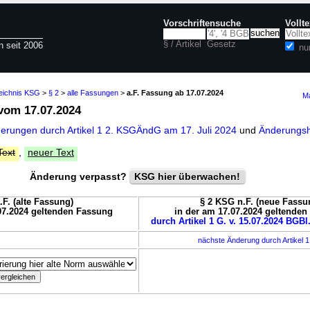
Vorschriftensuche
Vollt
§ / Artikel
Gesetz
n seit 2006
nu
zeichnis KSG
>
§ 2
>
alle Fassungen
>
a.F. Fassung ab 17.07.2024
Ma
om 17.07.2024
derungen durch Artikel 1 2. KSGÄndG am 17. Juli 2024
und
Änderungsh
Text
,
neuer Text
Änderung verpasst?
KSG hier überwachen!
.F. (alte Fassung)
§ 2 KSG n.F. (neue Fassu
07.2024 geltenden Fassung
in der am 17.07.2024 geltende
durch Artikel 1 G. v. 15.07.2024 BGBl.
nächste Änderung durch Artikel 