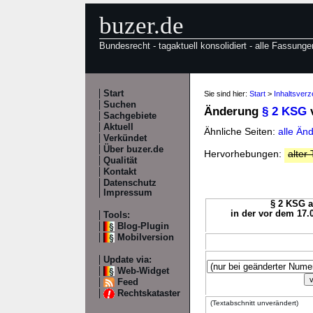
buzer.de
Bundesrecht - tagaktuell konsolidiert - alle Fassunge
Start
Sie sind hier:
Start
>
Inhaltsver
Suchen
Änderung
§ 2 KSG
v
Sachgebiete
Aktuell
Ähnliche Seiten:
alle Än
Verkündet
Über buzer.de
Hervorhebungen:
alter 
Qualität
Kontakt
Datenschutz
Impressum
§ 2 KSG a
in der vor dem 17.
Tools:
Blog-Plugin
Mobilversion
Update via:
Web-Widget
Feed
Rechtskataster
(Textabschnitt unverändert)