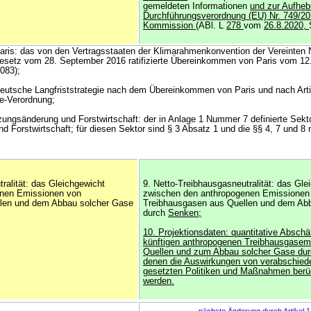
gemeldeten Informationen
und zur Aufheb
Durchführungsverordnung (EU) Nr. 749/20
Kommission
(ABl. L
278
vom
26.8.2020,
ris: das von den Vertragsstaaten der Klimarahmenkonvention der Vereinten 
Gesetz vom 28. September 2016 ratifizierte Übereinkommen von Paris vom 1
083);
deutsche Langfriststrategie nach dem Übereinkommen von Paris und nach Arti
e-Verordnung;
ungsänderung und Forstwirtschaft: der in Anlage 1 Nummer 7 definierte Sekt
 Forstwirtschaft; für diesen Sektor sind § 3 Absatz 1 und die §§ 4, 7 und 8 
ralität: das Gleichgewicht
9. Netto-Treibhausgasneutralität: das Gle
enen Emissionen von
zwischen den anthropogenen Emissionen
len und dem Abbau solcher Gase
Treibhausgasen aus Quellen und dem Ab
durch
Senken;
10. Projektionsdaten: quantitative Absch
künftigen anthropogenen Treibhausgasem
Quellen und zum Abbau solcher Gase dur
denen die Auswirkungen von verabschiede
gesetzten Politiken und Maßnahmen berüc
werden.