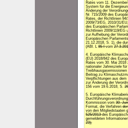
Rates vom 11. Dezember
System für die Energieun
Änderung der Verordnung
Nr. 715/2009 des Europä
Rates, der Richtlinien 9
2009/73/EG, 2010/31/EU
des Europäischen Parlam
Richtlinien 2009/119/EG 
zur Aufhebung der Verord
Europäischen Parlaments
21.12.2018, S. 1), die du
(ABl. L
85 I
vom
27.3.20
4. Europäische Klimasch
(EU) 2018/842 des Europ
Rates vom 30. Mai 2018 z
nationaler Jahresziele fü
Treibhausgasemissionen 
Beitrag zu Klimaschutzm
Verpflichtungen aus dem
zur Änderung der Verordn
156 vom 19.6.2018, S.
26
5. Europäische Klimaberi
Durchführungsverordnung
Kommission vom
30. Ju
Format, die Verfahren
de
von den Mitgliedstaaten
525/2013
des Europäisch
gemeldeten Informatione
23);