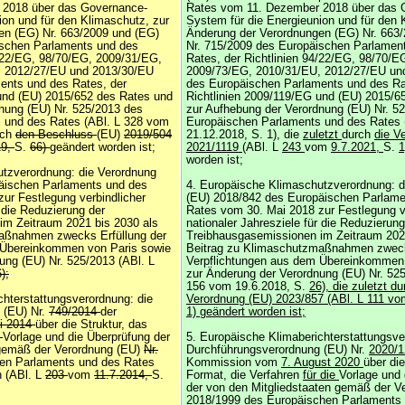
 2018 über das Governance-
Rates vom 11. Dezember 2018 über das 
ion und für den Klimaschutz, zur
System für die Energieunion und für den 
en (EG) Nr. 663/2009 und (EG)
Änderung der Verordnungen (EG) Nr. 663
ischen Parlaments und des
Nr. 715/2009 des Europäischen Parlamen
4/22/EG, 98/70/EG, 2009/31/EG,
Rates, der Richtlinien 94/22/EG, 98/70/
, 2012/27/EU und 2013/30/EU
2009/73/EG, 2010/31/EU, 2012/27/EU un
ents und des Rates, der
des Europäischen Parlaments und des Ra
und (EU) 2015/652 des Rates und
Richtlinien 2009/119/EG und (EU) 2015/6
nung (EU) Nr. 525/2013 des
zur Aufhebung der Verordnung (EU) Nr. 5
 und des Rates (ABl. L 328 vom
Europäischen Parlaments und des Rates 
rch
den Beschluss
(EU)
2019/504
21.12.2018, S. 1), die
zuletzt
durch
die V
19,
S.
66)
geändert worden ist;
2021/1119
(ABl. L
243
vom
9.7.2021,
S.
worden ist;
utzverordnung: die Verordnung
äischen Parlaments und des
4. Europäische Klimaschutzverordnung: d
ur Festlegung verbindlicher
(EU) 2018/842 des Europäischen Parlame
r die Reduzierung der
Rates vom 30. Mai 2018 zur Festlegung v
im Zeitraum 2021 bis 2030 als
nationaler Jahresziele für die Reduzierung
aßnahmen zwecks Erfüllung der
Treibhausgasemissionen im Zeitraum 202
 Übereinkommen von Paris sowie
Beitrag zu Klimaschutzmaßnahmen zweck
ung (EU) Nr. 525/2013 (ABl. L
Verpflichtungen aus dem Übereinkommen 
);
zur Änderung der Verordnung (EU) Nr. 525
156 vom 19.6.2018, S.
26), die zuletzt du
chterstattungsverordnung: die
Verordnung (EU) 2023/857 (ABl. L 111 vo
 (EU) Nr.
749/2014
der
1) geändert worden ist;
ni 2014
über die Struktur, das
r
Vorlage und die Überprüfung der
5. Europäische Klimaberichterstattungsve
 gemäß der Verordnung (EU)
Nr.
Durchführungsverordnung (EU) Nr.
2020/
en Parlaments und des Rates
Kommission vom
7. August 2020
über die
n (ABl. L
203
vom
11.7.2014,
S.
Format, die Verfahren
für die
Vorlage und 
der von den Mitgliedstaaten gemäß der V
2018/1999
des Europäischen Parlaments