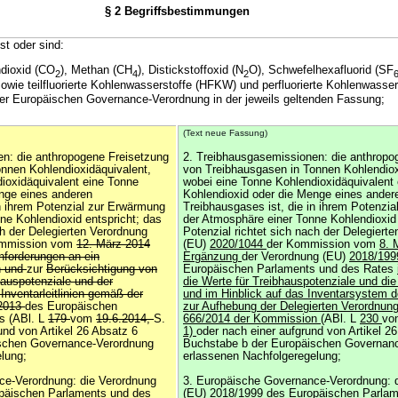
§ 2 Begriffsbestimmungen
st oder sind:
ndioxid (CO
), Methan (CH
), Distickstoffoxid (N
O), Schwefelhexafluorid (SF
2
4
2
sowie teilfluorierte Kohlenwasserstoffe (HFKW) und perfluorierte Kohlenwass
er Europäischen Governance-Verordnung in der jeweils geltenden Fassung;
(Text neue Fassung)
n: die anthropogene Freisetzung
2. Treibhausgasemissionen: die anthropo
nnen Kohlendioxidäquivalent,
von Treibhausgasen in Tonnen Kohlendiox
ioxidäquivalent eine Tonne
wobei eine Tonne Kohlendioxidäquivalent
nge eines anderen
Kohlendioxid oder die Menge eines ander
in ihrem Potenzial zur Erwärmung
Treibhausgases ist, die in ihrem Potenzi
ne Kohlendioxid entspricht; das
der Atmosphäre einer Tonne Kohlendioxid 
ch der Delegierten Verordnung
Potenzial richtet sich nach der Delegiert
ommission vom
12. März 2014
(EU)
2020/1044
der Kommission vom
8. 
nforderungen an ein
Ergänzung
der Verordnung (EU)
2018/19
n und
zur
Berücksichtigung von
Europäischen Parlaments und des Rates
hauspotenziale und der
die Werte für Treibhauspotenziale und die 
 Inventarleitlinien gemäß der
und im Hinblick auf das Inventarsystem d
/2013
des Europäischen
zur Aufhebung der Delegierten Verordnung
s (ABl. L
179
vom
19.6.2014,
S.
666/2014 der Kommission
(ABl. L
230
v
und von Artikel 26 Absatz 6
1)
oder nach einer aufgrund von Artikel 2
schen Governance-Verordnung
Buchstabe b der Europäischen Governan
lung;
erlassenen Nachfolgeregelung;
ce-Verordnung: die Verordnung
3. Europäische Governance-Verordnung: 
päischen Parlaments und des
(EU) 2018/1999 des Europäischen Parlam