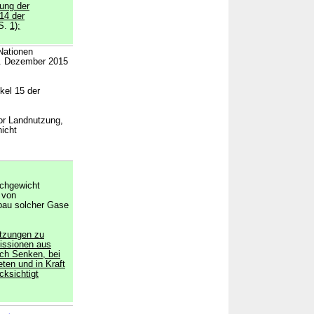
ung der
14 der
S.
1);
Nationen
2. Dezember 2015
kel 15 der
or Landnutzung,
nicht
ichgewicht
 von
bau solcher Gase
ätzungen zu
issionen aus
ch Senken, bei
ten und in Kraft
ksichtigt
→