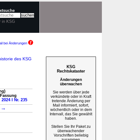
extsuche
r in KSG
il bei Änderungen
istorie des KSG
KSG
Rechtskataster
Änderungen
überwachen
ng)
Sie werden über jede
n Fassung
verkündete oder in Kraft
 2024 I Nr. 235
tretende Änderung per
Mail informiert, sofort,
→
1
wöchentlich oder in dem
Intervall, das Sie gewählt
haben.
Stellen Sie Ihr Paket zu
überwachender
Vorschriften beliebig
zusammen.