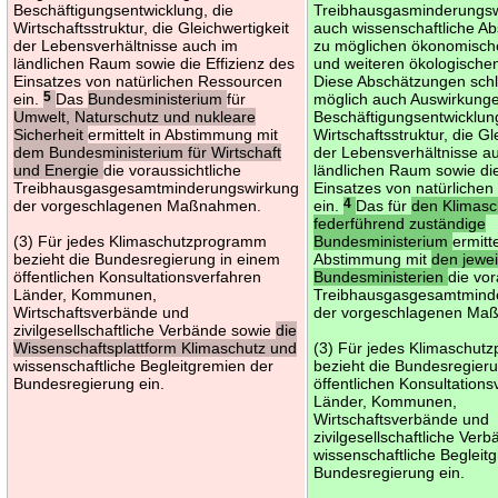
Beschäftigungsentwicklung, die
Treibhausgasminderungs
Wirtschaftsstruktur, die Gleichwertigkeit
auch wissenschaftliche A
der Lebensverhältnisse auch im
zu möglichen ökonomische
ländlichen Raum sowie die Effizienz des
und weiteren ökologische
Einsatzes von natürlichen Ressourcen
Diese Abschätzungen schl
ein.
5
Das
Bundesministerium
für
möglich auch Auswirkunge
Umwelt, Naturschutz und nukleare
Beschäftigungsentwicklung
Sicherheit
ermittelt in Abstimmung mit
Wirtschaftsstruktur, die Gl
dem Bundesministerium für Wirtschaft
der Lebensverhältnisse a
und Energie
die voraussichtliche
ländlichen Raum sowie die
Treibhausgasgesamtminderungswirkung
Einsatzes von natürliche
der vorgeschlagenen Maßnahmen.
ein.
4
Das für
den Klimasc
federführend zuständige
(3) Für jedes Klimaschutzprogramm
Bundesministerium
ermitte
bezieht die Bundesregierung in einem
Abstimmung mit
den jewei
öffentlichen Konsultationsverfahren
Bundesministerien
die vor
Länder, Kommunen,
Treibhausgasgesamtmind
Wirtschaftsverbände und
der vorgeschlagenen Ma
zivilgesellschaftliche Verbände sowie
die
Wissenschaftsplattform Klimaschutz und
(3) Für jedes Klimaschu
wissenschaftliche Begleitgremien der
bezieht die Bundesregier
Bundesregierung ein.
öffentlichen Konsultation
Länder, Kommunen,
Wirtschaftsverbände und
zivilgesellschaftliche Ver
wissenschaftliche Begleit
Bundesregierung ein.