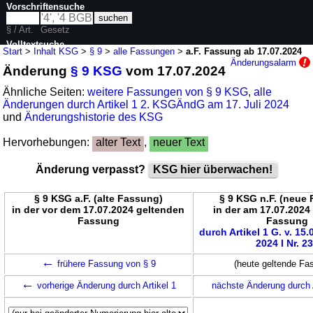
Vorschriftensuche
§ / Art.
Gesetz
Volltextsuche
Start
>
Inhalt KSG
>
§ 9
>
alle Fassungen
>
a.F. Fassung ab 17.07.2024
Änderungsalarm
Änderung
§ 9 KSG
vom 17.07.2024
nur in KSG
Ähnliche Seiten:
weitere Fassungen von § 9 KSG
,
alle
Änderungen durch Artikel 1 2. KSGÄndG am 17. Juli 2024
und
Änderungshistorie des KSG
Hervorhebungen:
alter Text
,
neuer Text
Änderung verpasst?
KSG hier überwachen!
§ 9 KSG a.F. (alte Fassung)
§ 9 KSG n.F. (neue
in der vor dem 17.07.2024 geltenden
in der am 17.07.2024
Fassung
Fassung
durch Artikel 1 G. v. 15
2024 I Nr. 2
←
frühere Fassung von § 9
(heute geltende Fa
←
vorherige Änderung durch Artikel 1
nächste Änderung durch 