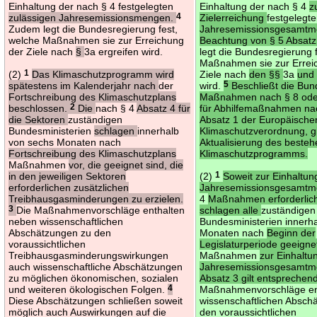
Einhaltung der nach § 4 festgelegten
Einhaltung der nach § 4
z
zulässigen Jahresemissionsmengen.
4
Zielerreichung
festgelegt
Zudem legt die Bundesregierung fest,
Jahresemissionsgesamtm
welche Maßnahmen sie zur Erreichung
Beachtung von § 5 Absatz
der Ziele nach
§
3a ergreifen wird.
legt die Bundesregierung 
Maßnahmen sie zur Errei
(2)
1
Das Klimaschutzprogramm wird
Ziele nach
den §§
3a
und
spätestens im Kalenderjahr nach
der
wird.
5
Beschließt die Bun
Fortschreibung des Klimaschutzplans
Maßnahmen nach § 8 oder
beschlossen.
2
Die
nach § 4
Absatz 4 für
für Abhilfemaßnahmen nac
die Sektoren
zuständigen
Absatz 1 der Europäische
Bundesministerien
schlagen
innerhalb
Klimaschutzverordnung, gil
von sechs Monaten nach
Aktualisierung des beste
Fortschreibung des Klimaschutzplans
Klimaschutzprogramms.
Maßnahmen
vor, die geeignet sind, die
in den jeweiligen Sektoren
(2)
1
Soweit zur Einhaltu
erforderlichen zusätzlichen
Jahresemissionsgesamt
Treibhausgasminderungen zu erzielen.
4
Maßnahmen erforderlich
3
Die Maßnahmenvorschläge enthalten
schlagen alle
zuständigen
neben wissenschaftlichen
Bundesministerien innerh
Abschätzungen zu den
Monaten nach
Beginn der
voraussichtlichen
Legislaturperiode geeigne
Treibhausgasminderungswirkungen
Maßnahmen
zur Einhaltu
auch wissenschaftliche Abschätzungen
Jahresemissionsgesamtme
zu möglichen ökonomischen, sozialen
Absatz 3 gilt entsprechen
und weiteren ökologischen Folgen.
4
Maßnahmenvorschläge en
Diese Abschätzungen schließen soweit
wissenschaftlichen Absch
möglich auch Auswirkungen auf die
den voraussichtlichen