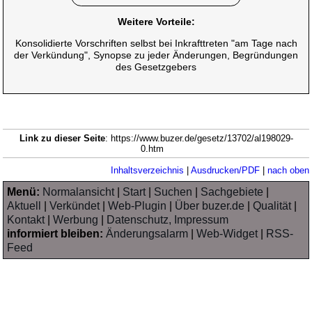
Weitere Vorteile:
Konsolidierte Vorschriften selbst bei Inkrafttreten "am Tage nach
der Verkündung", Synopse zu jeder Änderungen, Begründungen
des Gesetzgebers
Link zu dieser Seite
: https://www.buzer.de/gesetz/13702/al198029-
0.htm
Inhaltsverzeichnis
|
Ausdrucken/PDF
|
nach oben
Menü:
Normalansicht
|
Start
|
Suchen
|
Sachgebiete
|
Aktuell
|
Verkündet
|
Web-Plugin
|
Über buzer.de
|
Qualität
|
Kontakt
|
Werbung
|
Datenschutz, Impressum
informiert bleiben:
Änderungsalarm
|
Web-Widget
|
RSS-
Feed