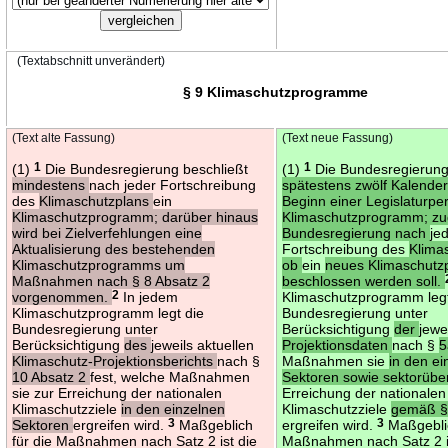
(Textabschnitt unverändert)
§ 9 Klimaschutzprogramme
(Text alte Fassung)
(Text neue Fassung)
(1)
1
Die Bundesregierung beschließt
(1)
1
Die Bundesregierung
mindestens
nach jeder Fortschreibung
spätestens zwölf Kalend
des
Klimaschutzplans
ein
Beginn einer Legislaturpe
Klimaschutzprogramm; darüber hinaus
Klimaschutzprogramm; zu
wird bei Zielverfehlungen eine
Bundesregierung nach
je
Aktualisierung des bestehenden
Fortschreibung des
Klima
Klimaschutzprogramms um
ob
ein
neues Klimaschut
Maßnahmen nach § 8 Absatz 2
beschlossen werden soll.
vorgenommen.
2
In jedem
Klimaschutzprogramm legt
Klimaschutzprogramm legt die
Bundesregierung unter
Bundesregierung unter
Berücksichtigung
der
jewe
Berücksichtigung
des
jeweils aktuellen
Projektionsdaten
nach §
Klimaschutz-Projektionsberichts
nach §
Maßnahmen sie
in den ei
10 Absatz 2
fest, welche Maßnahmen
Sektoren sowie sektorübe
sie zur Erreichung der nationalen
Erreichung der nationalen
Klimaschutzziele
in den einzelnen
Klimaschutzziele
gemäß § 
Sektoren
ergreifen wird.
3
Maßgeblich
ergreifen wird.
3
Maßgeblic
für die Maßnahmen nach Satz 2 ist die
Maßnahmen nach Satz 2 i