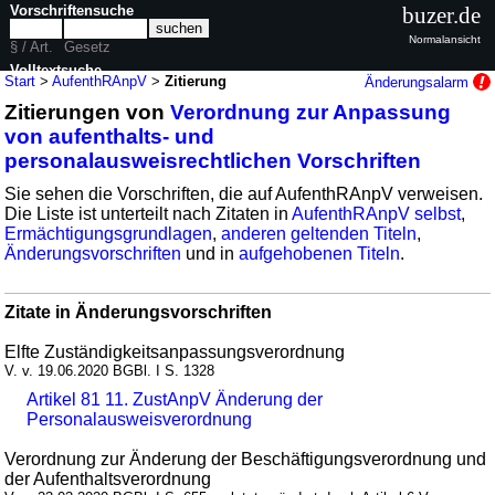
Vorschriftensuche
buzer.de
Normalansicht
§ / Art.
Gesetz
Volltextsuche
Start
>
AufenthRAnpV
>
Zitierung
Änderungsalarm
Zitierungen von
Verordnung zur Anpassung
nur in AufenthRAnpV
von aufenthalts- und
personalausweisrechtlichen Vorschriften
Sie sehen die Vorschriften, die auf AufenthRAnpV verweisen.
Die Liste ist unterteilt nach Zitaten in
AufenthRAnpV selbst
,
Ermächtigungsgrundlagen
,
anderen geltenden Titeln
,
Änderungsvorschriften
und in
aufgehobenen Titeln
.
Zitate in Änderungsvorschriften
Elfte Zuständigkeitsanpassungsverordnung
V. v. 19.06.2020 BGBl. I S. 1328
Artikel 81 11. ZustAnpV Änderung der
Personalausweisverordnung
Verordnung zur Änderung der Beschäftigungsverordnung und
der Aufenthaltsverordnung