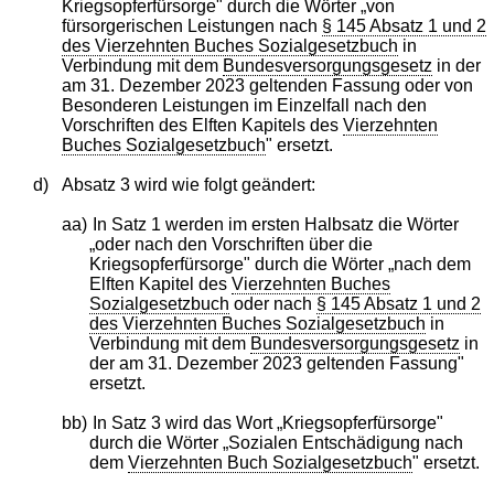
Kriegsopferfürsorge" durch die Wörter „von
fürsorgerischen Leistungen nach
§ 145 Absatz 1 und 2
des Vierzehnten Buches Sozialgesetzbuch
in
Verbindung mit dem
Bundesversorgungsgesetz
in der
am 31. Dezember 2023 geltenden Fassung oder von
Besonderen Leistungen im Einzelfall nach den
Vorschriften des Elften Kapitels des
Vierzehnten
Buches Sozialgesetzbuch
" ersetzt.
d)
Absatz 3 wird wie folgt geändert:
aa)
In Satz 1 werden im ersten Halbsatz die Wörter
„oder nach den Vorschriften über die
Kriegsopferfürsorge" durch die Wörter „nach dem
Elften Kapitel des
Vierzehnten Buches
Sozialgesetzbuch
oder nach
§ 145 Absatz 1 und 2
des Vierzehnten Buches Sozialgesetzbuch
in
Verbindung mit dem
Bundesversorgungsgesetz
in
der am 31. Dezember 2023 geltenden Fassung"
ersetzt.
bb)
In Satz 3 wird das Wort „Kriegsopferfürsorge"
durch die Wörter „Sozialen Entschädigung nach
dem
Vierzehnten Buch Sozialgesetzbuch
" ersetzt.