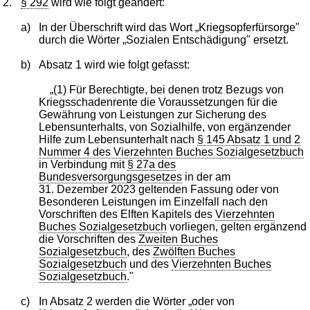
2.
§ 292
wird wie folgt geändert:
a)
In der Überschrift wird das Wort „Kriegsopferfürsorge"
durch die Wörter „Sozialen Entschädigung" ersetzt.
b)
Absatz 1 wird wie folgt gefasst:
„(1) Für Berechtigte, bei denen trotz Bezugs von
Kriegsschadenrente die Voraussetzungen für die
Gewährung von Leistungen zur Sicherung des
Lebensunterhalts, von Sozialhilfe, von ergänzender
Hilfe zum Lebensunterhalt nach
§ 145 Absatz 1 und 2
Nummer 4 des Vierzehnten Buches Sozialgesetzbuch
in Verbindung mit
§ 27a des
Bundesversorgungsgesetzes
in der am
31. Dezember 2023 geltenden Fassung oder von
Besonderen Leistungen im Einzelfall nach den
Vorschriften des Elften Kapitels des
Vierzehnten
Buches Sozialgesetzbuch
vorliegen, gelten ergänzend
die Vorschriften des
Zweiten Buches
Sozialgesetzbuch
, des
Zwölften Buches
Sozialgesetzbuch
und des
Vierzehnten Buches
Sozialgesetzbuch
."
c)
In Absatz 2 werden die Wörter „oder von