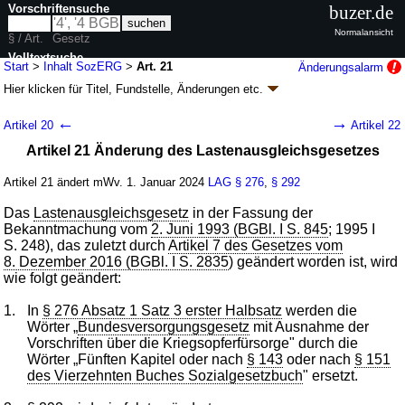
Vorschriftensuche
buzer.de
Normalansicht
§ / Art.
Gesetz
Volltextsuche
Start
>
Inhalt SozERG
>
Art. 21
Änderungsalarm
Hier klicken für
Titel, Fundstelle, Änderungen
etc.
nur in SozERG
Artikel 21 - Gesetz zur Regelung des Sozialen
←
→
Artikel 20
Artikel 22
Entschädigungsrechts (SozERG
k.a.Abk.
)
Artikel 21 Änderung des Lastenausgleichsgesetzes
G. v. 12.12.2019
BGBl. I S. 2652
(
Nr. 50
); zuletzt geändert durch
Artikel 14
G. v. 22.12.2023
BGBl. 2023 I Nr. 408
Artikel 21 ändert mWv. 1. Januar 2024
LAG
§ 276
,
§ 292
Geltung ab 01.01.2024, abweichend siehe
Artikel 60
111 Änderungen
|
Drucksachen / Entwurf / Begründung
|
Das
Lastenausgleichsgesetz
in der Fassung der
wird in 29 Vorschriften zitiert
Bekanntmachung vom
2. Juni 1993 (BGBl. I S. 845
; 1995 I
S. 248), das zuletzt durch
Artikel 7 des Gesetzes vom
8. Dezember 2016 (BGBl. I S. 2835
) geändert worden ist, wird
wie folgt geändert:
1.
In
§ 276 Absatz 1 Satz 3 erster Halbsatz
werden die
Wörter „
Bundesversorgungsgesetz
mit Ausnahme der
Vorschriften über die Kriegsopferfürsorge" durch die
Wörter „Fünften Kapitel oder nach
§ 143
oder nach
§ 151
des Vierzehnten Buches Sozialgesetzbuch
" ersetzt.