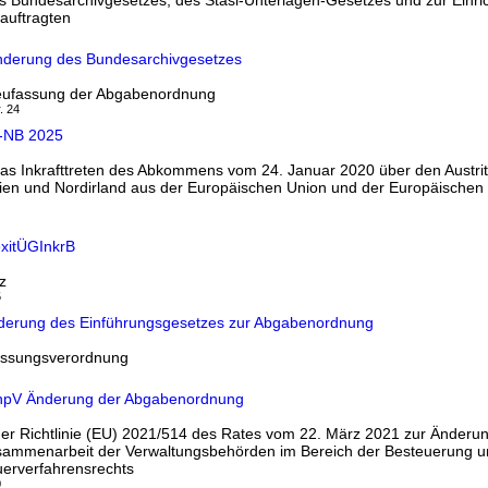
 Bundesarchivgesetzes, des Stasi-Unterlagen-Gesetzes und zur Einri
auftragten
nderung des Bundesarchivgesetzes
ufassung der Abgabenordnung
. 24
-NB 2025
 Inkrafttreten des Abkommens vom 24. Januar 2020 über den Austritt
ien und Nordirland aus der Europäischen Union und der Europäischen
xitÜGInkrB
z
5
nderung des Einführungsgesetzes zur Abgabenordnung
passungsverordnung
tAnpV Änderung der Abgabenordnung
r Richtlinie (EU) 2021/514 des Rates vom 22. März 2021 zur Änderung
sammenarbeit der Verwaltungsbehörden im Bereich der Besteuerung u
uerverfahrensrechts
0