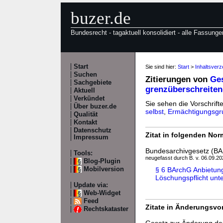
buzer.de
Bundesrecht - tagaktuell konsolidiert - alle Fassunge
Start
Sie sind hier:
Start
>
Inhaltsver
Suchen
Zitierungen von
Ges
Sachgebiete
grenzüberschreiten
Aktuell
Verkündet
Sie sehen die Vorschrift
Über buzer.de
selbst
,
Ermächtigungsgr
Qualität
Kontakt
Datenschutz
Zitat in folgenden No
Impressum
Bundesarchivgesetz (BA
Tools:
neugefasst durch B. v. 06.09.202
Blog-Plugin
Mobilversion
§ 6 BArchG Anbietung
Löschungspflicht unte
Update via:
Web-Widget
Feed
Zitate in Änderungsvor
Rechtskataster