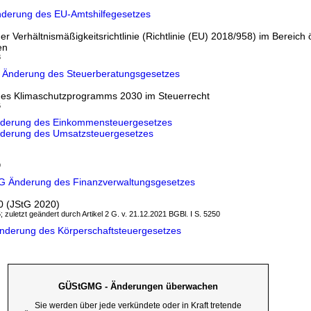
nderung des EU-Amtshilfegesetzes
 Verhältnismäßigkeitsrichtlinie (Richtlinie (EU) 2018/958) im Bereich ö
en
3
 Änderung des Steuerberatungsgesetzes
es Klimaschutzprogramms 2030 im Steuerrecht
6
Änderung des Einkommensteuergesetzes
Änderung des Umsatzsteuergesetzes
9
tG Änderung des Finanzverwaltungsgesetzes
0 (JStG 2020)
; zuletzt geändert durch Artikel 2 G. v. 21.12.2021 BGBl. I S. 5250
Änderung des Körperschaftsteuergesetzes
GÜStGMG - Änderungen überwachen
Sie werden über jede verkündete oder in Kraft tretende