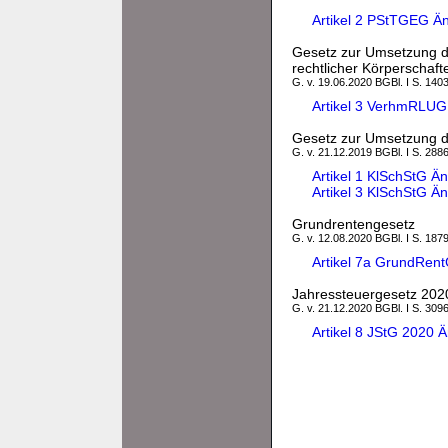
Artikel 2 PStTGEG Ä
Gesetz zur Umsetzung der
rechtlicher Körperschaft
G. v. 19.06.2020 BGBl. I S. 140
Artikel 3 VerhmRLUG
Gesetz zur Umsetzung d
G. v. 21.12.2019 BGBl. I S. 288
Artikel 1 KlSchStG 
Artikel 3 KlSchStG 
Grundrentengesetz
G. v. 12.08.2020 BGBl. I S. 187
Artikel 7a GrundRen
Jahressteuergesetz 202
G. v. 21.12.2020 BGBl. I S. 3096
Artikel 8 JStG 2020 