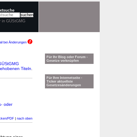
extsuche
r in GÜStGMG
il bei Änderungen
Für Ihr Blog oder Forum -
Gesetze verknüpfen
GÜStGMG
ehobenen Titeln
.
Für Ihre Internetseite -
Ticker aktuellste
Gesetzesänderungen
s- oder
cken/PDF
|
nach oben