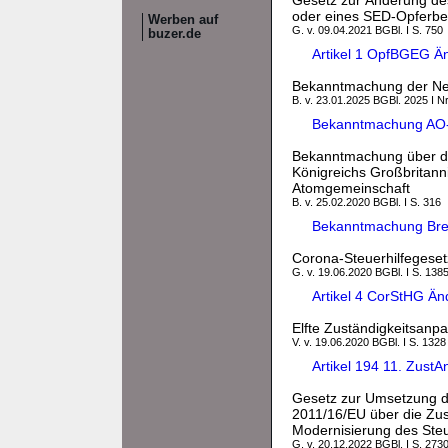
Gesetz zur Änderung des
oder eines SED-Opferbe
Werben auf
G. v. 09.04.2021 BGBl. I S. 750
buzer.de
Artikel 1 OpfBGEG Ä
Bekanntmachung der Ne
B. v. 23.01.2025 BGBl. 2025 I Nr
Bekanntmachung AO
Bekanntmachung über das
Königreichs Großbritann
Atomgemeinschaft
B. v. 25.02.2020 BGBl. I S. 316
Bekanntmachung Bre
Corona-Steuerhilfegeset
G. v. 19.06.2020 BGBl. I S. 138
Artikel 4 CorStHG Ä
Elfte Zuständigkeitsan
V. v. 19.06.2020 BGBl. I S. 1328
Artikel 194 11. Zus
Gesetz zur Umsetzung de
2011/16/EU über die Zu
Modernisierung des Ste
G. v. 20.12.2022 BGBl. I S. 273