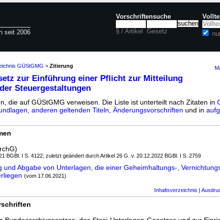
Vorschriftensuche
Vollt
§ / Artikel
Gesetz
n seit 2006
nu
zeichnis GÜStGMG
>
Zitierung
Ma
etz zur Einführung einer Pflicht zur Mitteilung
der Steuergestaltungen
en, die auf GÜStGMG verweisen. Die Liste ist unterteilt nach Zitaten in
undlagen
,
anderen geltenden Titeln
,
Änderungsvorschriften
und in
aufg
rmen
rchG)
1 BGBl. I S. 4122; zuletzt geändert durch Artikel 26 G. v. 20.12.2022 BGBl. I S. 2759
 und Abgabe von Unterlagen, die einer Geheimhaltungs-, Vernichtung
rliegen
(vom 17.06.2021)
Inhaltsverzeichnis
|
Ausdru
schriften