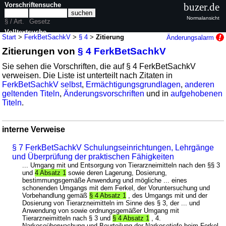
Vorschriftensuche
buzer.de
Normalansicht
§ / Art.
Gesetz
Volltextsuche
Start
>
FerkBetSachkV
>
§ 4
>
Zitierung
Änderungsalarm
Zitierungen von
§ 4 FerkBetSachkV
nur in FerkBetSachkV
Sie sehen die Vorschriften, die auf § 4 FerkBetSachkV
verweisen. Die Liste ist unterteilt nach Zitaten in
FerkBetSachkV selbst
,
Ermächtigungsgrundlagen
,
anderen
geltenden Titeln
,
Änderungsvorschriften
und in
aufgehobenen
Titeln
.
interne Verweise
§ 7 FerkBetSachkV Schulungseinrichtungen, Lehrgänge
und Überprüfung der praktischen Fähigkeiten
... Umgang mit und Entsorgung von Tierarzneimitteln nach den §§ 3
und
4 Absatz 1
sowie deren Lagerung, Dosierung,
bestimmungsgemäße Anwendung und mögliche ... eines
schonenden Umgangs mit dem Ferkel, der Voruntersuchung und
Vorbehandlung gemäß
§ 4 Absatz 1
, des Umgangs mit und der
Dosierung von Tierarzneimitteln im Sinne des § 3, der ... und
Anwendung von sowie ordnungsgemäßer Umgang mit
Tierarzneimitteln nach § 3 und
§ 4 Absatz 1
, 4.
Narkoseüberwachung und Beurteilung der Narkosetiefe beim Ferkel