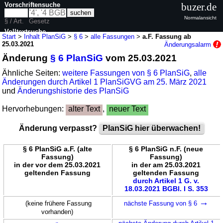
Vorschriftensuche
buzer.de
Normalansicht
§ / Art.
Gesetz
Volltextsuche
Start
>
Inhalt PlanSiG
>
§ 6
>
alle Fassungen
>
a.F. Fassung ab
25.03.2021
Änderungsalarm
nur in PlanSiG
Änderung
§ 6 PlanSiG
vom 25.03.2021
Ähnliche Seiten:
weitere Fassungen von § 6 PlanSiG
,
alle
Änderungen durch Artikel 1 PlanSiGVG am 25. März 2021
und
Änderungshistorie des PlanSiG
Hervorhebungen:
alter Text
,
neuer Text
Änderung verpasst?
PlanSiG hier überwachen!
§ 6 PlanSiG a.F. (alte
§ 6 PlanSiG n.F. (neue
Fassung)
Fassung)
in der vor dem 25.03.2021
in der am 25.03.2021
geltenden Fassung
geltenden Fassung
durch Artikel 1 G. v.
18.03.2021 BGBl. I S. 353
→
(keine frühere Fassung
nächste Fassung von § 6
vorhanden)