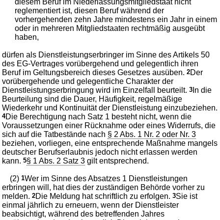
diesem Beruf im Niederlassungsmitgliedstaat nicht
reglementiert ist, diesen Beruf während der
vorhergehenden zehn Jahre mindestens ein Jahr in einem
oder in mehreren Mitgliedstaaten rechtmäßig ausgeübt
haben,
dürfen als Dienstleistungserbringer im Sinne des Artikels 50
des EG-Vertrages vorübergehend und gelegentlich ihren
Beruf im Geltungsbereich dieses Gesetzes ausüben.
2
Der
vorübergehende und gelegentliche Charakter der
Dienstleistungserbringung wird im Einzelfall beurteilt.
3
In die
Beurteilung sind die Dauer, Häufigkeit, regelmäßige
Wiederkehr und Kontinuität der Dienstleistung einzubeziehen.
4
Die Berechtigung nach Satz 1 besteht nicht, wenn die
Voraussetzungen einer Rücknahme oder eines Widerrufs, die
sich auf die Tatbestände nach
§ 2 Abs. 1 Nr. 2 oder Nr. 3
beziehen, vorliegen, eine entsprechende Maßnahme mangels
deutscher Berufserlaubnis jedoch nicht erlassen werden
kann.
5
§ 1 Abs. 2 Satz 3
gilt entsprechend.
(2)
1
Wer im Sinne des Absatzes 1 Dienstleistungen
erbringen will, hat dies der zuständigen Behörde vorher zu
melden.
2
Die Meldung hat schriftlich zu erfolgen.
3
Sie ist
einmal jährlich zu erneuern, wenn der Dienstleister
beabsichtigt, während des betreffenden Jahres