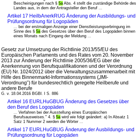
Bescheinigungen nach §
5a
Abs. 4 stellt die zuständige Behörde des
Landes aus, in dem der Antragsteller den Beruf ...
Artikel 17 HeilbAnerkRUG Änderung der Ausbildungs- und
Prüfungsordnung für Logopäden
... bei der erstmaligen Anzeige einer Dienstleistungserbringung im
Sinne des §
5a
des Gesetzes über den Beruf des Logopäden binnen
eines Monats nach Eingang der Meldung ...
Gesetz zur Umsetzung der Richtlinie 2013/55/EU des
Europäischen Parlaments und des Rates vom 20. November
2013 zur Änderung der Richtlinie 2005/36/EG über die
Anerkennung von Berufsqualifikationen und der Verordnung
(EU) Nr. 1024/2012 über die Verwaltungszusammenarbeit mit
Hilfe des Binnenmarkt-Informationssystems („IMI-
Verordnung") für bundesrechtlich geregelte Heilberufe und
andere Berufe
G. v. 18.04.2016 BGBl. I S. 886
Artikel 16 EURLHuGBUG Änderung des Gesetzes über
den Beruf des Logopäden
... Verfahren bei der Ausstellung eines Europäischen
Berufsausweises." 4. §
5a
wird wie folgt geändert: a) In Absatz 1
Satz 1 Nummer 2 werden die Wörter ...
Artikel 17 EURLHuGBUG Änderung der Ausbildungs- und
Prüfungsordnung für Logopäden