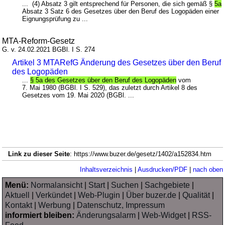
... (4) Absatz 3 gilt entsprechend für Personen, die sich gemäß §
5a
Absatz 3 Satz 6 des Gesetzes über den Beruf des Logopäden einer
Eignungsprüfung zu ...
MTA-Reform-Gesetz
G. v. 24.02.2021 BGBl. I S. 274
Artikel 3 MTARefG Änderung des Gesetzes über den Beruf
des Logopäden
...
§ 5a des Gesetzes über den Beruf des Logopäden
vom
7. Mai 1980 (BGBl. I S. 529), das zuletzt durch Artikel 8 des
Gesetzes vom 19. Mai 2020 (BGBl. ...
Link zu dieser Seite
: https://www.buzer.de/gesetz/1402/a152834.htm
Inhaltsverzeichnis
|
Ausdrucken/PDF
|
nach oben
Menü:
Normalansicht
|
Start
|
Suchen
|
Sachgebiete
|
Aktuell
|
Verkündet
|
Web-Plugin
|
Über buzer.de
|
Qualität
|
Kontakt
|
Werbung
|
Datenschutz, Impressum
informiert bleiben:
Änderungsalarm
|
Web-Widget
|
RSS-