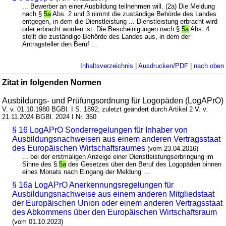
... Bewerber an einer Ausbildung teilnehmen will. (2a) Die Meldung
nach §
5a
Abs. 2 und 3 nimmt die zuständige Behörde des Landes
entgegen, in dem die Dienstleistung ... Dienstleistung erbracht wird
oder erbracht worden ist. Die Bescheinigungen nach §
5a
Abs. 4
stellt die zuständige Behörde des Landes aus, in dem der
Antragsteller den Beruf ...
Inhaltsverzeichnis
|
Ausdrucken/PDF
|
nach oben
Zitat in folgenden Normen
Ausbildungs- und Prüfungsordnung für Logopäden (LogAPrO)
V. v. 01.10.1980 BGBl. I S. 1892; zuletzt geändert durch Artikel 2 V. v.
21.11.2024 BGBl. 2024 I Nr. 360
§ 16 LogAPrO Sonderregelungen für Inhaber von
Ausbildungsnachweisen aus einem anderen Vertragsstaat
des Europäischen Wirtschaftsraumes
(vom 23.04.2016)
... bei der erstmaligen Anzeige einer Dienstleistungserbringung im
Sinne des §
5a
des Gesetzes über den Beruf des Logopäden binnen
eines Monats nach Eingang der Meldung ...
§ 16a LogAPrO Anerkennungsregelungen für
Ausbildungsnachweise aus einem anderen Mitgliedstaat
der Europäischen Union oder einem anderen Vertragsstaat
des Abkommens über den Europäischen Wirtschaftsraum
(vom 01.10.2023)