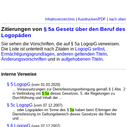
Inhaltsverzeichnis
|
Ausdrucken/PDF
|
nach oben
Zitierungen von
§ 5a Gesetz über den Beruf des
Logopäden
Sie sehen die Vorschriften, die auf § 5a LogopG verweisen.
Die Liste ist unterteilt nach Zitaten in
LogopG selbst
,
Ermächtigungsgrundlagen
,
anderen geltenden Titeln
,
Änderungsvorschriften
und in
aufgehobenen Titeln
.
interne Verweise
§ 5 LogopG
(vom 01.03.2020)
... Voraussetzungen zur Dienstleistungserbringung gemäß § 1 Abs. 2
in Verbindung mit
§ 5a
dieses Gesetzes, 5. die Regelungen zu
Durchführung und Inhalt der ...
§ 5c LogopG
(vom 07.12.2007)
... oder Logopäden im Sinne des §
5a
haben beim Erbringen der
Dienstleistung im Geltungsbereich dieses Gesetzes die Rechte
und ...
§ 6 LogopG
(vom 07.12.2007)