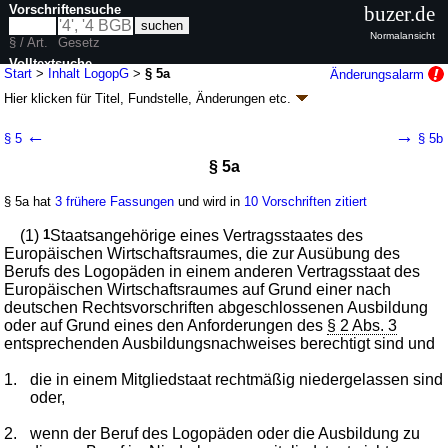
Vorschriftensuche
buzer.de
Normalansicht
§ / Art.
Gesetz
Volltextsuche
Start
>
Inhalt LogopG
>
§ 5a
Änderungsalarm
Hier klicken für
Titel, Fundstelle, Änderungen
etc.
nur in LogopG
§ 5a - Gesetz über den Beruf des Logopäden
←
→
§ 5
§ 5b
(LogopG
k.a.Abk.
)
§ 5a
G. v. 07.05.1980
BGBl. I S. 529
; zuletzt geändert durch
Artikel 8z1
G. v.
12.12.2023
BGBl. 2023 I Nr. 359
§ 5a hat
3 frühere Fassungen
und wird in
10 Vorschriften zitiert
Geltung ab 01.10.1980; FNA: 2124-13
Hebammen und Heilhilfsberufe
13 weitere Fassungen
|
Drucksachen / Entwurf / Begründung
|
(1)
1
Staatsangehörige eines Vertragsstaates des
wird in 29 Vorschriften zitiert
Europäischen Wirtschaftsraumes, die zur Ausübung des
Berufs des Logopäden in einem anderen Vertragsstaat des
I. Abschnitt Die Erlaubnis
Europäischen Wirtschaftsraumes auf Grund einer nach
deutschen Rechtsvorschriften abgeschlossenen Ausbildung
oder auf Grund eines den Anforderungen des
§ 2 Abs. 3
entsprechenden Ausbildungsnachweises berechtigt sind und
1.
die in einem Mitgliedstaat rechtmäßig niedergelassen sind
oder,
2.
wenn der Beruf des Logopäden oder die Ausbildung zu