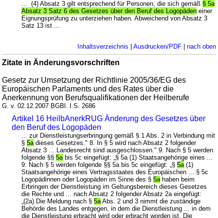
... (4) Absatz 3 gilt entsprechend für Personen, die sich gemäß
§ 5a
Absatz 3 Satz 6 des Gesetzes über den Beruf des Logopäden
einer
Eignungsprüfung zu unterziehen haben. Abweichend von Absatz 3
Satz 13 ist ...
Inhaltsverzeichnis
|
Ausdrucken/PDF
|
nach oben
Zitate in Änderungsvorschriften
Gesetz zur Umsetzung der Richtlinie 2005/36/EG des
Europäischen Parlaments und des Rates über die
Anerkennung von Berufsqualifikationen der Heilberufe
G. v. 02.12.2007 BGBl. I S. 2686
Artikel 16 HeilbAnerkRUG Änderung des Gesetzes über
den Beruf des Logopäden
... zur Dienstleistungserbringung gemäß § 1 Abs. 2 in Verbindung mit
§
5a
dieses Gesetzes." 8. In § 5 wird nach Absatz 2 folgender
Absatz 3 ... Landesrecht sind ausgeschlossen." 9. Nach § 5 werden
folgende §§
5a
bis 5c eingefügt: „§ 5a (1) Staatsangehörige eines ...
9. Nach § 5 werden folgende §§ 5a bis 5c eingefügt: „§
5a
(1)
Staatsangehörige eines Vertragsstaates des Europäischen ... § 5c
Logopädinnen oder Logopäden im Sinne des §
5a
haben beim
Erbringen der Dienstleistung im Geltungsbereich dieses Gesetzes
die Rechte und ... nach Absatz 2 folgender Absatz 2a eingefügt:
„(2a) Die Meldung nach §
5a
Abs. 2 und 3 nimmt die zuständige
Behörde des Landes entgegen, in dem die Dienstleistung ... in dem
die Dienstleistung erbracht wird oder erbracht worden ist. Die