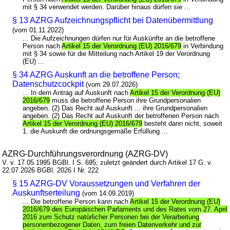
mit § 34 verwendet werden. Darüber hinaus dürfen sie ...
§ 13 AZRG Aufzeichnungspflicht bei Datenübermittlung
(vom 01.11.2022)
... Die Aufzeichnungen dürfen nur für Auskünfte an die betroffene
Person nach
Artikel 15 der Verordnung (EU) 2016/679
in Verbindung
mit § 34 sowie für die Mitteilung nach Artikel 19 der Verordnung
(EU) ...
§ 34 AZRG Auskunft an die betroffene Person;
Datenschutzcockpit
(vom 29.07.2026)
... In dem Antrag auf Auskunft nach
Artikel 15 der Verordnung (EU)
2016/679
muss die betroffene Person ihre Grundpersonalien
angeben. (2) Das Recht auf Auskunft ... ihre Grundpersonalien
angeben. (2) Das Recht auf Auskunft der betroffenen Person nach
Artikel 15 der Verordnung (EU) 2016/679
besteht dann nicht, soweit
1. die Auskunft die ordnungsgemäße Erfüllung ...
AZRG-Durchführungsverordnung (AZRG-DV)
V. v. 17.05.1995 BGBl. I S. 695; zuletzt geändert durch Artikel 17 G. v.
22.07.2026 BGBl. 2026 I Nr. 222
§ 15 AZRG-DV Voraussetzungen und Verfahren der
Auskunftserteilung
(vom 14.09.2019)
... Die betroffene Person kann nach
Artikel 15 der Verordnung (EU)
2016/679 des Europäischen Parlaments und des Rates vom 27. April
2016 zum Schutz natürlicher Personen bei der Verarbeitung
personenbezogener Daten, zum freien Datenverkehr und zur