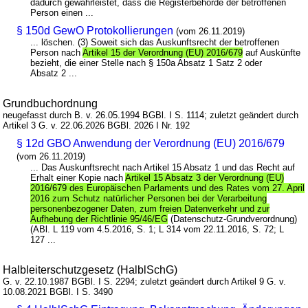
dadurch gewährleistet, dass die Registerbehörde der betroffenen
Person einen ...
§ 150d GewO Protokollierungen
(vom 26.11.2019)
... löschen. (3) Soweit sich das Auskunftsrecht der betroffenen
Person nach
Artikel 15 der Verordnung (EU) 2016/679
auf Auskünfte
bezieht, die einer Stelle nach § 150a Absatz 1 Satz 2 oder
Absatz 2 ...
Grundbuchordnung
neugefasst durch B. v. 26.05.1994 BGBl. I S. 1114; zuletzt geändert durch
Artikel 3 G. v. 22.06.2026 BGBl. 2026 I Nr. 192
§ 12d GBO Anwendung der Verordnung (EU) 2016/679
(vom 26.11.2019)
... Das Auskunftsrecht nach Artikel 15 Absatz 1 und das Recht auf
Erhalt einer Kopie nach
Artikel 15 Absatz 3 der Verordnung (EU)
2016/679 des Europäischen Parlaments und des Rates vom 27. April
2016 zum Schutz natürlicher Personen bei der Verarbeitung
personenbezogener Daten, zum freien Datenverkehr und zur
Aufhebung der Richtlinie 95/46/EG
(Datenschutz-Grundverordnung)
(ABl. L 119 vom 4.5.2016, S. 1; L 314 vom 22.11.2016, S. 72; L
127 ...
Halbleiterschutzgesetz (HalblSchG)
G. v. 22.10.1987 BGBl. I S. 2294; zuletzt geändert durch Artikel 9 G. v.
10.08.2021 BGBl. I S. 3490