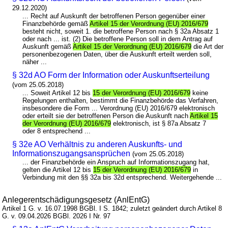
29.12.2020)
... Recht auf Auskunft der betroffenen Person gegenüber einer
Finanzbehörde gemäß
Artikel 15 der Verordnung (EU) 2016/679
besteht nicht, soweit 1. die betroffene Person nach § 32a Absatz 1
oder nach ... ist. (2) Die betroffene Person soll in dem Antrag auf
Auskunft gemäß
Artikel 15 der Verordnung (EU) 2016/679
die Art der
personenbezogenen Daten, über die Auskunft erteilt werden soll,
näher ...
§ 32d AO Form der Information oder Auskunftserteilung
(vom 25.05.2018)
... Soweit Artikel 12 bis
15 der Verordnung (EU) 2016/679
keine
Regelungen enthalten, bestimmt die Finanzbehörde das Verfahren,
insbesondere die Form ... Verordnung (EU) 2016/679 elektronisch
oder erteilt sie der betroffenen Person die Auskunft nach
Artikel 15
der Verordnung (EU) 2016/679
elektronisch, ist § 87a Absatz 7
oder 8 entsprechend ...
§ 32e AO Verhältnis zu anderen Auskunfts- und
Informationszugangsansprüchen
(vom 25.05.2018)
... der Finanzbehörde ein Anspruch auf Informationszugang hat,
gelten die Artikel 12 bis
15 der Verordnung (EU) 2016/679
in
Verbindung mit den §§ 32a bis 32d entsprechend. Weitergehende ...
Anlegerentschädigungsgesetz (AnlEntG)
Artikel 1 G. v. 16.07.1998 BGBl. I S. 1842; zuletzt geändert durch Artikel 8
G. v. 09.04.2026 BGBl. 2026 I Nr. 97