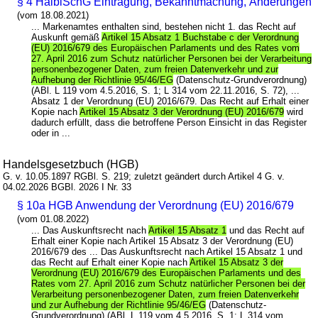
§ 4 HalblSchG Eintragung, Bekanntmachung, Änderungen
(vom 18.08.2021)
... Markenamtes enthalten sind, bestehen nicht 1. das Recht auf
Auskunft gemäß
Artikel 15 Absatz 1 Buchstabe c der Verordnung
(EU) 2016/679 des Europäischen Parlaments und des Rates vom
27. April 2016 zum Schutz natürlicher Personen bei der Verarbeitung
personenbezogener Daten, zum freien Datenverkehr und zur
Aufhebung der Richtlinie 95/46/EG
(Datenschutz-Grundverordnung)
(ABl. L 119 vom 4.5.2016, S. 1; L 314 vom 22.11.2016, S. 72), ...
Absatz 1 der Verordnung (EU) 2016/679. Das Recht auf Erhalt einer
Kopie nach
Artikel 15 Absatz 3 der Verordnung (EU) 2016/679
wird
dadurch erfüllt, dass die betroffene Person Einsicht in das Register
oder in ...
Handelsgesetzbuch (HGB)
G. v. 10.05.1897 RGBl. S. 219; zuletzt geändert durch Artikel 4 G. v.
04.02.2026 BGBl. 2026 I Nr. 33
§ 10a HGB Anwendung der Verordnung (EU) 2016/679
(vom 01.08.2022)
... Das Auskunftsrecht nach
Artikel 15 Absatz 1
und das Recht auf
Erhalt einer Kopie nach Artikel 15 Absatz 3 der Verordnung (EU)
2016/679 des ... Das Auskunftsrecht nach Artikel 15 Absatz 1 und
das Recht auf Erhalt einer Kopie nach
Artikel 15 Absatz 3 der
Verordnung (EU) 2016/679 des Europäischen Parlaments und des
Rates vom 27. April 2016 zum Schutz natürlicher Personen bei der
Verarbeitung personenbezogener Daten, zum freien Datenverkehr
und zur Aufhebung der Richtlinie 95/46/EG
(Datenschutz-
Grundverordnung) (ABl. L 119 vom 4.5.2016, S. 1; L 314 vom