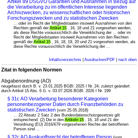
Artikel 89 DSGVO Garantien und Ausnahmen in Bezug auf
die Verarbeitung zu im öffentlichen Interesse liegenden
Archivzwecken, zu wissenschaftlichen oder historischen
Forschungszwecken und zu statistischen Zwecken
... oder im Recht der Mitgliedstaaten insoweit Ausnahmen von den
Rechten gemäß der
Artikel 15
, 16, 18 und 21 vorgesehen werden,
als diese Rechte voraussichtlich die Verwirklichung der ... oder im
Recht der Mitgliedstaaten insoweit Ausnahmen von den Rechten
gemäß der
Artikel 15
, 16, 18, 19, 20 und 21 vorgesehen werden, als
diese Rechte voraussichtlich die Verwirklichung der ...
Inhaltsverzeichnis
|
Ausdrucken/PDF
|
nach oben
Zitat in folgenden Normen
Abgabenordnung (AO)
neugefasst durch B. v. 23.01.2025 BGBl. 2025 I Nr. 24; zuletzt geändert
durch Artikel 15 Abs. 6 G. v. 03.07.2026 BGBl. 2026 I Nr. 199
§ 31c AO Verarbeitung besonderer Kategorien
personenbezogener Daten durch Finanzbehörden zu
statistischen Zwecken
(vom 25.05.2018)
... 22 Absatz 2 Satz 2 des Bundesdatenschutzgesetzes gilt
entsprechend. (2) Die in den
Artikeln 15
, 16, 18 und 21 der
Verordnung (EU) 2016/679 vorgesehenen Rechte der betroffenen
Person sind ...
§ 32c AO Auskunftsrecht der betroffenen Person
(vom