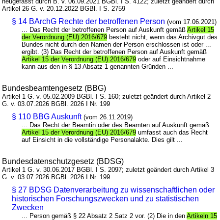
neugefasst durch B. v. 06.09.2021 BGBl. I S. 4122; zuletzt geändert durch
Artikel 26 G. v. 20.12.2022 BGBl. I S. 2759
§ 14 BArchG Rechte der betroffenen Person
(vom 17.06.2021)
... Das Recht der betroffenen Person auf Auskunft gemäß
Artikel 15
der Verordnung (EU) 2016/679
besteht nicht, wenn das Archivgut des
Bundes nicht durch den Namen der Person erschlossen ist oder ...
ergibt. (3) Das Recht der betroffenen Person auf Auskunft gemäß
Artikel 15 der Verordnung (EU) 2016/679
oder auf Einsichtnahme
kann aus den in § 13 Absatz 1 genannten Gründen ...
Bundesbeamtengesetz (BBG)
Artikel 1 G. v. 05.02.2009 BGBl. I S. 160; zuletzt geändert durch Artikel 2
G. v. 03.07.2026 BGBl. 2026 I Nr. 199
§ 110 BBG Auskunft
(vom 26.11.2019)
... Das Recht der Beamtin oder des Beamten auf Auskunft gemäß
Artikel 15 der Verordnung (EU) 2016/679
umfasst auch das Recht
auf Einsicht in die vollständige Personalakte. Dies gilt ...
Bundesdatenschutzgesetz (BDSG)
Artikel 1 G. v. 30.06.2017 BGBl. I S. 2097; zuletzt geändert durch Artikel 3
G. v. 03.07.2026 BGBl. 2026 I Nr. 199
§ 27 BDSG Datenverarbeitung zu wissenschaftlichen oder
historischen Forschungszwecken und zu statistischen
Zwecken
... Person gemäß § 22 Absatz 2 Satz 2 vor. (2) Die in den
Artikeln 15