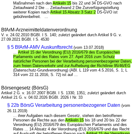
Maßnahmen nach den
Artikeln 15
bis 22 und 34 DS-GVO nach
Zeitaufwand 2 Die ... Zeitaufwand 2 Die Zurverfügungstellung
weiterer Kopien nach
Artikel 15 Absatz 3 Satz 2
DS-GVO ist
gebührenbefreit. ...
BfArM-Arzneimitteldatenverordnung
V. v. 24.02.2010 BGBl. I S. 140; zuletzt geändert durch Artikel 9 G. v.
27.09.2021 BGBl. I S. 4530
§ 5 BfArM-AMV Auskunftsrecht
(vom 13.07.2018)
...
Artikel 15 der Verordnung (EU) 2016/679 des Europäischen
Parlaments und des Rates vom 27. April 2016 zum Schutz
natürlicher Personen bei der Verarbeitung personenbezogener Daten,
zum freien Datenverkehr und zur Aufhebung der Richtlinie 95/46/EG
(Datenschutz-Grundverordnung) (ABl. L 119 vom 4.5.2016, S. 1; L
314 vom 22.11.2016, S. 72) ist auf ...
Börsengesetz (BörsG)
Artikel 2 G. v. 16.07.2007 BGBl. I S. 1330, 1351; zuletzt geändert durch
Artikel 21 G. v. 04.02.2026 BGBl. 2026 I Nr. 33
§ 22b BörsG Verarbeitung personenbezogener Daten
(vom
26.11.2019)
... ihrer Aufgaben nach diesem Gesetz, stehen den betroffenen
Personen die Rechte aus den
Artikeln 15
bis 18 und 20 bis 22 der
Verordnung (EU) 2016/679 des Europäischen Parlaments und des
Rates ... 14 Absatz 4 der Verordnung (EU) 2016/679 und das Recht
auf Auskunft der betroffenen Person nach
Artikel 15 der Verordnung