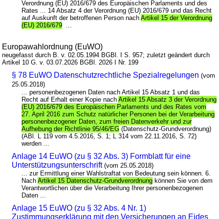
Verordnung (EU) 2016/679 des Europäischen Parlaments und des
Rates ... 14 Absatz 4 der Verordnung (EU) 2016/679 und das Recht
auf Auskunft der betroffenen Person nach
Artikel 15 der Verordnung
(EU) 2016/679
...
Europawahlordnung (EuWO)
neugefasst durch B. v. 02.05.1994 BGBl. I S. 957; zuletzt geändert durch
Artikel 10 G. v. 03.07.2026 BGBl. 2026 I Nr. 199
§ 78 EuWO Datenschutzrechtliche Spezialregelungen
(vom
25.05.2018)
... personenbezogenen Daten nach Artikel 15 Absatz 1 und das
Recht auf Erhalt einer Kopie nach
Artikel 15 Absatz 3 der Verordnung
(EU) 2016/679 des Europäischen Parlaments und des Rates vom
27. April 2016 zum Schutz natürlicher Personen bei der Verarbeitung
personenbezogener Daten, zum freien Datenverkehr und zur
Aufhebung der Richtlinie 95/46/EG
(Datenschutz-Grundverordnung)
(ABl. L 119 vom 4.5.2016, S. 1; L 314 vom 22.11.2016, S. 72)
werden ...
Anlage 14 EuWO (zu § 32 Abs. 3) Formblatt für eine
Unterstützungsunterschrift
(vom 25.05.2018)
... zur Ermittlung einer Wahlstraftat von Bedeutung sein können. 6.
Nach
Artikel 15 Datenschutz-Grundverordnung
können Sie von dem
Verantwortlichen über die Verarbeitung Ihrer personenbezogenen
Daten ...
Anlage 15 EuWO (zu § 32 Abs. 4 Nr. 1)
Zustimmungserklärung mit den Versicherungen an Eides