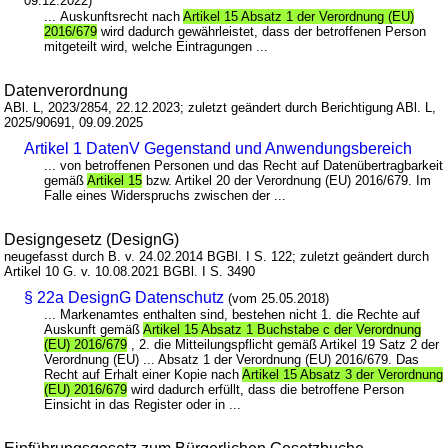
09.12.2022)
... Auskunftsrecht nach
Artikel 15 Absatz 1 der Verordnung (EU)
2016/679
wird dadurch gewährleistet, dass der betroffenen Person
mitgeteilt wird, welche Eintragungen ...
Datenverordnung
ABl. L, 2023/2854, 22.12.2023; zuletzt geändert durch Berichtigung ABl. L,
2025/90691, 09.09.2025
Artikel 1 DatenV Gegenstand und Anwendungsbereich
... von betroffenen Personen und das Recht auf Datenübertragbarkeit
gemäß
Artikel 15
bzw. Artikel 20 der Verordnung (EU) 2016/679. Im
Falle eines Widerspruchs zwischen der ...
Designgesetz (DesignG)
neugefasst durch B. v. 24.02.2014 BGBl. I S. 122; zuletzt geändert durch
Artikel 10 G. v. 10.08.2021 BGBl. I S. 3490
§ 22a DesignG Datenschutz
(vom 25.05.2018)
... Markenamtes enthalten sind, bestehen nicht 1. die Rechte auf
Auskunft gemäß
Artikel 15 Absatz 1 Buchstabe c der Verordnung
(EU) 2016/679
, 2. die Mitteilungspflicht gemäß Artikel 19 Satz 2 der
Verordnung (EU) ... Absatz 1 der Verordnung (EU) 2016/679. Das
Recht auf Erhalt einer Kopie nach
Artikel 15 Absatz 3 der Verordnung
(EU) 2016/679
wird dadurch erfüllt, dass die betroffene Person
Einsicht in das Register oder in ...