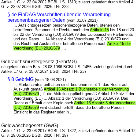
Artikel 1 G. v. 22.04.2002 BGBl. I S. 1310; zuletzt geändert durch Artikel 4
G. v. 22.07.2026 BGBl. 2026 I Nr. 223
§ 4e FinDAG Vorschriften über die Verarbeitung
personenbezogener Daten
(vom 01.07.2021)
... Aufsichtsgesetzen personenbezogene Daten, stehen den
betroffenen Personen die Rechte nach den
Artikeln 15
bis 18 und 20
bis 22 der Verordnung (EU) 2016/679 des Europäischen Parlaments
und des Rates ... 14 Absatz 4 der Verordnung (EU) 2016/679 und
das Recht auf Auskunft der betroffenen Person nach
Artikel 15 der
Verordnung (EU) 2016/679
...
Gebrauchsmustergesetz (GebrMG)
neugefasst durch B. v. 28.08.1986 BGBl. I S. 1455; zuletzt geändert durch
Artikel 17 G. v. 15.07.2024 BGBl. 2024 I Nr. 237
§ 8 GebrMG
(vom 18.08.2021)
... Markenamtes enthalten sind, bestehen nicht 1. das Recht auf
Auskunft gemäß
Artikel 15 Absatz 1 Buchstabe c der Verordnung
(EU) 2016/679
, 2. die Mitteilungspflicht gemäß Artikel 19 Satz 2 der
Verordnung (EU) ... Absatz 1 der Verordnung (EU) 2016/679. Das
Recht auf Erhalt einer Kopie nach
Artikel 15 Absatz 3 der Verordnung
(EU) 2016/679
wird dadurch erfüllt, dass die betroffene Person
Einsicht in das Register oder in ...
Geldwäschegesetz (GwG)
Artikel 1 G. v. 23.06.2017 BGBl. I S. 1822; zuletzt geändert durch Artikel 12
G. v. 29.06.2026 BGBl. 2026 I Nr. 197