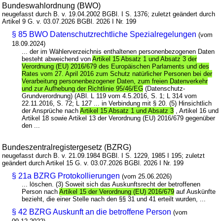
Bundeswahlordnung (BWO)
neugefasst durch B. v. 19.04.2002 BGBl. I S. 1376; zuletzt geändert durch
Artikel 9 G. v. 03.07.2026 BGBl. 2026 I Nr. 199
§ 85 BWO Datenschutzrechtliche Spezialregelungen
(vom
18.09.2024)
... der im Wählerverzeichnis enthaltenen personenbezogenen Daten
besteht abweichend von
Artikel 15 Absatz 1 und Absatz 3 der
Verordnung (EU) 2016/679 des Europäischen Parlaments und des
Rates vom 27. April 2016 zum Schutz natürlicher Personen bei der
Verarbeitung personenbezogener Daten, zum freien Datenverkehr
und zur Aufhebung der Richtlinie 95/46/EG
(Datenschutz-
Grundverordnung) (ABl. L 119 vom 4.5.2016, S. 1; L 314 vom
22.11.2016, S. 72; L 127 ... in Verbindung mit § 20. (5) Hinsichtlich
der Ansprüche nach
Artikel 15 Absatz 1 und Absatz 3
, Artikel 16 und
Artikel 18 sowie Artikel 13 der Verordnung (EU) 2016/679 gegenüber
den ...
Bundeszentralregistergesetz (BZRG)
neugefasst durch B. v. 21.09.1984 BGBl. I S. 1229, 1985 I 195; zuletzt
geändert durch Artikel 15 G. v. 03.07.2026 BGBl. 2026 I Nr. 199
§ 21a BZRG Protokollierungen
(vom 25.06.2026)
... löschen. (3) Soweit sich das Auskunftsrecht der betroffenen
Person nach
Artikel 15 der Verordnung (EU) 2016/679
auf Auskünfte
bezieht, die einer Stelle nach den §§ 31 und 41 erteilt wurden, ...
§ 42 BZRG Auskunft an die betroffene Person
(vom