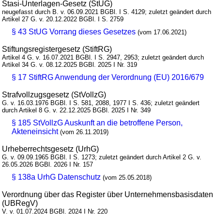
Stasi-Unterlagen-Gesetz (StUG)
neugefasst durch B. v. 06.09.2021 BGBl. I S. 4129; zuletzt geändert durch
Artikel 27 G. v. 20.12.2022 BGBl. I S. 2759
§ 43 StUG Vorrang dieses Gesetzes
(vom 17.06.2021)
Stiftungsregistergesetz (StiftRG)
Artikel 4 G. v. 16.07.2021 BGBl. I S. 2947, 2953; zuletzt geändert durch
Artikel 34 G. v. 08.12.2025 BGBl. 2025 I Nr. 319
§ 17 StiftRG Anwendung der Verordnung (EU) 2016/679
Strafvollzugsgesetz (StVollzG)
G. v. 16.03.1976 BGBl. I S. 581, 2088, 1977 I S. 436; zuletzt geändert
durch Artikel 8 G. v. 22.12.2025 BGBl. 2025 I Nr. 349
§ 185 StVollzG Auskunft an die betroffene Person,
Akteneinsicht
(vom 26.11.2019)
Urheberrechtsgesetz (UrhG)
G. v. 09.09.1965 BGBl. I S. 1273; zuletzt geändert durch Artikel 2 G. v.
26.05.2026 BGBl. 2026 I Nr. 157
§ 138a UrhG Datenschutz
(vom 25.05.2018)
Verordnung über das Register über Unternehmensbasisdaten
(UBRegV)
V. v. 01.07.2024 BGBl. 2024 I Nr. 220