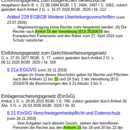
Einführungsgesetz zum Bürgerlichen Gesetzbuche
neugefasst durch B. v. 21.09.1994 BGBl. I S. 2494, 1997 I S. 1061; zuletzt
geändert durch Artikel 2 G. v. 16.07.2026 BGBl. 2026 I Nr. 212
Artikel 229 EGBGB Weitere Überleitungsvorschriften
(vom
23.07.2026)
... Registereintragung keine Rechte mehr hergeleitet werden. (6) Die
Rechte nach
Artikel 15 der Verordnung (EU) 2016/679
des
Europäischen Parlaments und des Rates vom 27. April 2016 zum
Schutz natürlicher ...
Einführungsgesetz zum Gerichtsverfassungsgesetz
G. v. 27.01.1877 RGBl. S. 77; zuletzt geändert durch Artikel 2 G. v.
08.12.2025 BGBl. 2025 I Nr. 318
§ 21a EGGVG
(vom 26.11.2019)
... wegen im Sinne dieses Abschnitts gelten für Rechte und Pflichten
nach den Artikeln 12 bis
15
und 19 Satz 2 der Verordnung (EU)
2016/679 die Bestimmungen des § 21 Absatz 3 bis 5 ...
Einlagensicherungsgesetz (EinSiG)
Artikel 1 G. v. 28.05.2015 BGBl. I S. 786; zuletzt geändert durch Artikel 26
Abs. 5 G. v. 25.03.2026 BGBl. 2026 I Nr. 81
§ 21 EinSiG Verschwiegenheitspflicht und Datenschutz
(vom 26.11.2019)
... ihrer Aufgaben nach diesem Gesetz, stehen den betroffenen
Personen die Rechte aus den
Artikeln 15
bis 18 und 20 bis 22 der