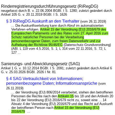
Rinderregistrierungsdurchführungsgesetz (RiRegDG)
neugefasst durch B. v. 22.06.2004 BGBl. I S. 1280; zuletzt geändert durch
Artikel 105 G. v. 20.11.2019 BGBl. I S. 1626
§ 3 RiRegDG Auskunft an den Tierhalter
(vom 26.11.2019)
... Die Auskunftserteilung kann durch Abruf im automatisierten
Verfahren erfolgen.
Artikel 15 der Verordnung (EU) 2016/679 des
Europäischen Parlaments und des Rates vom 27. April 2016 zum
Schutz natürlicher Personen bei der Verarbeitung
personenbezogener Daten, zum freien Datenverkehr und zur
Aufhebung der Richtlinie 95/46/EG
(Datenschutz-Grundverordnung)
(ABl. L 119 vom 4.5.2016, S. 1; L 314 vom 22.11.2016, S. 72; L
127 ...
Sanierungs- und Abwicklungsgesetz (SAG)
Artikel 1 G. v. 10.12.2014 BGBl. I S. 2091; zuletzt geändert durch Artikel 6
G. v. 25.03.2026 BGBl. 2026 I Nr. 81
§ 4 SAG Vertraulichkeit von Informationen;
personenbezogene Daten; Informationsansprüche
(vom
26.11.2019)
... der Verordnung (EU) 806/2014 verarbeitet, stehen den betroffenen
Personen die Rechte nach den
Artikeln 15
bis 18 und den Artikeln 20
bis 22 der Verordnung (EU) 2016/679 nicht zu, soweit eine ... 14
Absatz 4 der Verordnung (EU) 2016/679 und das Recht auf Auskunft
der betroffenen Person nach
Artikel 15 der Verordnung (EU)
2016/679
...