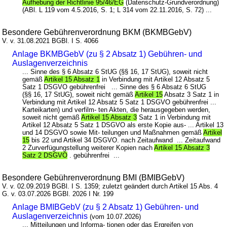
Aufhebung der Richtlinie 95/46/EG
(Datenschutz-Grundverordnung)
(ABl. L 119 vom 4.5.2016, S. 1; L 314 vom 22.11.2016, S. 72) ...
Besondere Gebührenverordnung BKM (BKMBGebV)
V. v. 31.08.2021 BGBl. I S. 4066
Anlage BKMBGebV (zu § 2 Absatz 1) Gebühren- und
Auslagenverzeichnis
... Sinne des § 6 Absatz 6 StUG (§§ 16, 17 StUG), soweit nicht
gemäß
Artikel 15 Absatz 1
in Verbindung mit Artikel 12 Absatz 5
Satz 1 DSGVO gebührenfrei ... Sinne des § 6 Absatz 6 StUG
(§§ 16, 17 StUG), soweit nicht gemäß
Artikel 15
Absatz 3 Satz 1 in
Verbindung mit Artikel 12 Absatz 5 Satz 1 DSGVO gebührenfrei ...
Karteikarten) und verfilm- ten Akten, die herausgegeben werden,
soweit nicht gemäß
Artikel 15 Absatz 3
Satz 1 in Verbindung mit
Artikel 12 Absatz 5 Satz 1 DSGVO als erste Kopie aus- ... Artikel 13
und 14 DSGVO sowie Mit- teilungen und Maßnahmen gemäß
Artikel
15
bis 22 und Artikel 34 DSGVO. nach Zeitaufwand ... Zeitaufwand
2 Zurverfügungstellung weiterer Kopien nach
Artikel 15 Absatz 3
Satz 2 DSGVO
. gebührenfrei ...
Besondere Gebührenverordnung BMI (BMIBGebV)
V. v. 02.09.2019 BGBl. I S. 1359; zuletzt geändert durch Artikel 15 Abs. 4
G. v. 03.07.2026 BGBl. 2026 I Nr. 199
Anlage BMIBGebV (zu § 2 Absatz 1) Gebühren- und
Auslagenverzeichnis
(vom 10.07.2026)
... Mitteilungen und Informa- tionen oder das Ergreifen von