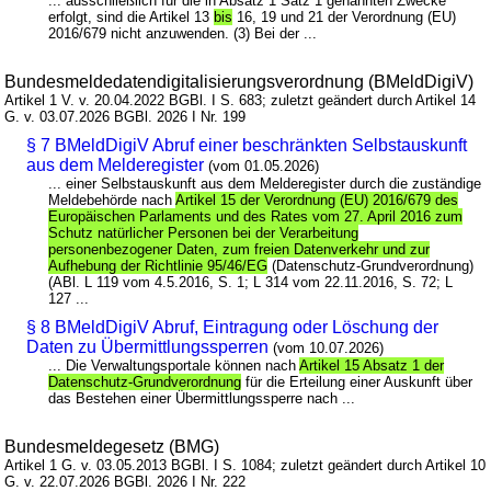
... ausschließlich für die in Absatz 1 Satz 1 genannten Zwecke
erfolgt, sind die Artikel 13
bis
16, 19 und 21 der Verordnung (EU)
2016/679 nicht anzuwenden. (3) Bei der ...
Bundesmeldedatendigitalisierungsverordnung (BMeldDigiV)
Artikel 1 V. v. 20.04.2022 BGBl. I S. 683; zuletzt geändert durch Artikel 14
G. v. 03.07.2026 BGBl. 2026 I Nr. 199
§ 7 BMeldDigiV Abruf einer beschränkten Selbstauskunft
aus dem Melderegister
(vom 01.05.2026)
... einer Selbstauskunft aus dem Melderegister durch die zuständige
Meldebehörde nach
Artikel 15 der Verordnung (EU) 2016/679 des
Europäischen Parlaments und des Rates vom 27. April 2016 zum
Schutz natürlicher Personen bei der Verarbeitung
personenbezogener Daten, zum freien Datenverkehr und zur
Aufhebung der Richtlinie 95/46/EG
(Datenschutz-Grundverordnung)
(ABl. L 119 vom 4.5.2016, S. 1; L 314 vom 22.11.2016, S. 72; L
127 ...
§ 8 BMeldDigiV Abruf, Eintragung oder Löschung der
Daten zu Übermittlungssperren
(vom 10.07.2026)
... Die Verwaltungsportale können nach
Artikel 15 Absatz 1 der
Datenschutz-Grundverordnung
für die Erteilung einer Auskunft über
das Bestehen einer Übermittlungssperre nach ...
Bundesmeldegesetz (BMG)
Artikel 1 G. v. 03.05.2013 BGBl. I S. 1084; zuletzt geändert durch Artikel 10
G. v. 22.07.2026 BGBl. 2026 I Nr. 222