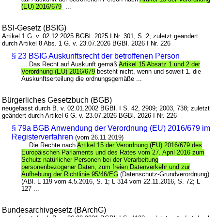
(EU) 2016/679
...
BSI-Gesetz (BSIG)
Artikel 1 G. v. 02.12.2025 BGBl. 2025 I Nr. 301, S. 2; zuletzt geändert
durch Artikel 8 Abs. 1 G. v. 23.07.2026 BGBl. 2026 I Nr. 226
§ 23 BSIG Auskunftsrecht der betroffenen Person
... Das Recht auf Auskunft gemäß
Artikel 15 Absatz 1 und 2 der
Verordnung (EU) 2016/679
besteht nicht, wenn und soweit 1. die
Auskunftserteilung die ordnungsgemäße ...
Bürgerliches Gesetzbuch (BGB)
neugefasst durch B. v. 02.01.2002 BGBl. I S. 42, 2909; 2003, 738; zuletzt
geändert durch Artikel 6 G. v. 23.07.2026 BGBl. 2026 I Nr. 226
§ 79a BGB Anwendung der Verordnung (EU) 2016/679 im
Registerverfahren
(vom 26.11.2019)
... Die Rechte nach
Artikel 15 der Verordnung (EU) 2016/679 des
Europäischen Parlaments und des Rates vom 27. April 2016 zum
Schutz natürlicher Personen bei der Verarbeitung
personenbezogener Daten, zum freien Datenverkehr und zur
Aufhebung der Richtlinie 95/46/EG
(Datenschutz-Grundverordnung)
(ABl. L 119 vom 4.5.2016, S. 1; L 314 vom 22.11.2016, S. 72; L
127 ...
Bundesarchivgesetz (BArchG)