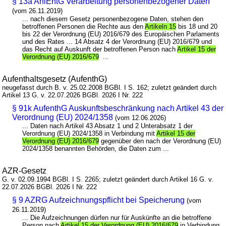
§ 13a AnlEntG Verarbeitung personenbezogener Daten
(vom 26.11.2019)
... nach diesem Gesetz personenbezogene Daten, stehen den
betroffenen Personen die Rechte aus den
Artikeln 15
bis 18 und 20
bis 22 der Verordnung (EU) 2016/679 des Europäischen Parlaments
und des Rates ... 14 Absatz 4 der Verordnung (EU) 2016/679 und
das Recht auf Auskunft der betroffenen Person nach
Artikel 15 der
Verordnung (EU) 2016/679
...
Aufenthaltsgesetz (AufenthG)
neugefasst durch B. v. 25.02.2008 BGBl. I S. 162; zuletzt geändert durch
Artikel 13 G. v. 22.07.2026 BGBl. 2026 I Nr. 222
§ 91k AufenthG Auskunftsbeschränkung nach Artikel 43 der
Verordnung (EU) 2024/1358
(vom 12.06.2026)
... Daten nach Artikel 43 Absatz 1 und 2 Unterabsatz 1 der
Verordnung (EU) 2024/1358 in Verbindung mit
Artikel 15 der
Verordnung (EU) 2016/679
gegenüber den nach der Verordnung (EU)
2024/1358 benannten Behörden, die Daten zum ...
AZR-Gesetz
G. v. 02.09.1994 BGBl. I S. 2265; zuletzt geändert durch Artikel 16 G. v.
22.07.2026 BGBl. 2026 I Nr. 222
§ 9 AZRG Aufzeichnungspflicht bei Speicherung
(vom
26.11.2019)
... Die Aufzeichnungen dürfen nur für Auskünfte an die betroffene
Person nach
Artikel 15 der Verordnung (EU) 2016/679
in Verbindung