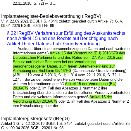
22.11.2016, S. 72) wird ...
Implantateregister-Betriebsverordnung (IRegBV)
V. v. 22.09.2021 BGBl. I S. 4344; zuletzt geändert durch Artikel 7c G. v.
09.04.2026 BGBl. 2026 I Nr. 98
§ 22 IRegBV Verfahren zur Erfüllung des Auskunftsrechts
nach Artikel 15 und des Rechts auf Berichtigung nach
Artikel 16 der Datenschutz-Grundverordnung
... Auskunft über diese personenbezogenen Daten und nach weiteren
Informationen gemäß
Artikel 15 der Verordnung (EU) 2016/679 des
Europäischen Parlaments und des Rates vom 27. April 2016 zum
Schutz natürlicher Personen bei der Verarbeitung
personenbezogener Daten, zum freien Datenverkehr und zur
Aufhebung der Richtlinie 95/46/EG
(Datenschutz-Grundverordnung)
(ABl. L 119 vom 4.5.2016, S. 1; L 314 vom 22.11.2016, S. 72; L
127 ... die zu der betroffenen Person verarbeiteten Daten und die
weiteren Informationen gemäß
Artikel 15 der Verordnung (EU)
2016/679
oder 2. im Fall des Absatzes 1 Nummer 2 ihre
Entscheidung über die ... die zu der betroffenen Person verarbeiteten
Daten und die weiteren Informationen gemäß
Artikel 15 der
Verordnung (EU) 2016/679
oder 2. im Fall des Absatzes 1 Nummer 2
ihre Entscheidung über die ...
Implantateregistergesetz (IRegG)
Artikel 1 G. v. 12.12.2019 BGBl. I S. 2494; zuletzt geändert durch Artikel 7b
G. v. 09.04.2026 BGBl. 2026 I Nr. 98