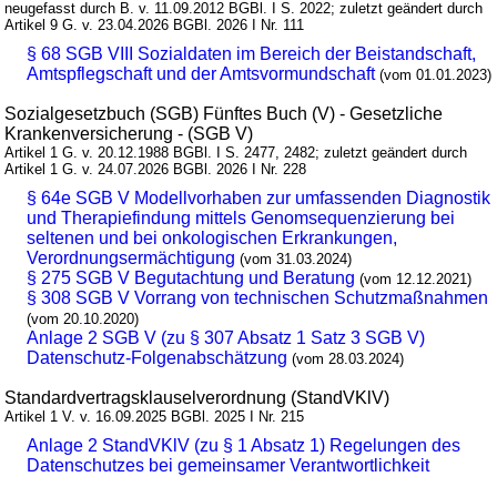
neugefasst durch B. v. 11.09.2012 BGBl. I S. 2022; zuletzt geändert durch
Artikel 9 G. v. 23.04.2026 BGBl. 2026 I Nr. 111
§ 68 SGB VIII Sozialdaten im Bereich der Beistandschaft,
Amtspflegschaft und der Amtsvormundschaft
(vom 01.01.2023)
Sozialgesetzbuch (SGB) Fünftes Buch (V) - Gesetzliche
Krankenversicherung - (SGB V)
Artikel 1 G. v. 20.12.1988 BGBl. I S. 2477, 2482; zuletzt geändert durch
Artikel 1 G. v. 24.07.2026 BGBl. 2026 I Nr. 228
§ 64e SGB V Modellvorhaben zur umfassenden Diagnostik
und Therapiefindung mittels Genomsequenzierung bei
seltenen und bei onkologischen Erkrankungen,
Verordnungsermächtigung
(vom 31.03.2024)
§ 275 SGB V Begutachtung und Beratung
(vom 12.12.2021)
§ 308 SGB V Vorrang von technischen Schutzmaßnahmen
(vom 20.10.2020)
Anlage 2 SGB V (zu § 307 Absatz 1 Satz 3 SGB V)
Datenschutz-Folgenabschätzung
(vom 28.03.2024)
Standardvertragsklauselverordnung (StandVKlV)
Artikel 1 V. v. 16.09.2025 BGBl. 2025 I Nr. 215
Anlage 2 StandVKlV (zu § 1 Absatz 1) Regelungen des
Datenschutzes bei gemeinsamer Verantwortlichkeit