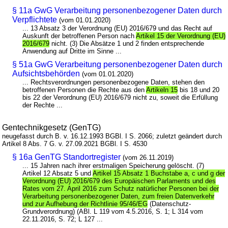
§ 11a GwG Verarbeitung personenbezogener Daten durch
Verpflichtete
(vom 01.01.2020)
... 13 Absatz 3 der Verordnung (EU) 2016/679 und das Recht auf
Auskunft der betroffenen Person nach
Artikel 15 der Verordnung (EU)
2016/679
nicht. (3) Die Absätze 1 und 2 finden entsprechende
Anwendung auf Dritte im Sinne ...
§ 51a GwG Verarbeitung personenbezogener Daten durch
Aufsichtsbehörden
(vom 01.01.2020)
... Rechtsverordnungen personenbezogene Daten, stehen den
betroffenen Personen die Rechte aus den
Artikeln 15
bis 18 und 20
bis 22 der Verordnung (EU) 2016/679 nicht zu, soweit die Erfüllung
der Rechte ...
Gentechnikgesetz (GenTG)
neugefasst durch B. v. 16.12.1993 BGBl. I S. 2066; zuletzt geändert durch
Artikel 8 Abs. 7 G. v. 27.09.2021 BGBl. I S. 4530
§ 16a GenTG Standortregister
(vom 26.11.2019)
... 15 Jahren nach ihrer erstmaligen Speicherung gelöscht. (7)
Artikel 12 Absatz 5 und
Artikel 15 Absatz 1 Buchstabe a, c und g der
Verordnung (EU) 2016/679 des Europäischen Parlaments und des
Rates vom 27. April 2016 zum Schutz natürlicher Personen bei der
Verarbeitung personenbezogener Daten, zum freien Datenverkehr
und zur Aufhebung der Richtlinie 95/46/EG
(Datenschutz-
Grundverordnung) (ABl. L 119 vom 4.5.2016, S. 1; L 314 vom
22.11.2016, S. 72; L 127 ...