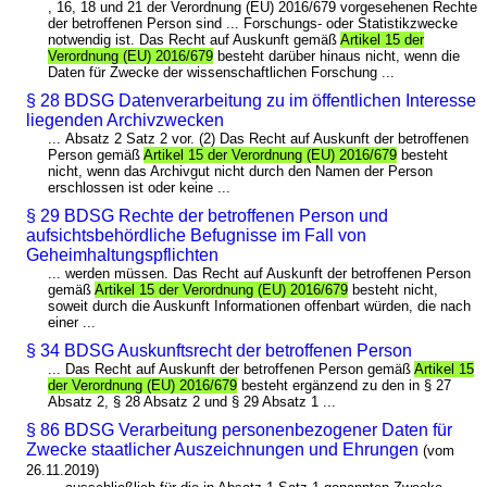
, 16, 18 und 21 der Verordnung (EU) 2016/679 vorgesehenen Rechte
der betroffenen Person sind ... Forschungs- oder Statistikzwecke
notwendig ist. Das Recht auf Auskunft gemäß
Artikel 15 der
Verordnung (EU) 2016/679
besteht darüber hinaus nicht, wenn die
Daten für Zwecke der wissenschaftlichen Forschung ...
§ 28 BDSG Datenverarbeitung zu im öffentlichen Interesse
liegenden Archivzwecken
... Absatz 2 Satz 2 vor. (2) Das Recht auf Auskunft der betroffenen
Person gemäß
Artikel 15 der Verordnung (EU) 2016/679
besteht
nicht, wenn das Archivgut nicht durch den Namen der Person
erschlossen ist oder keine ...
§ 29 BDSG Rechte der betroffenen Person und
aufsichtsbehördliche Befugnisse im Fall von
Geheimhaltungspflichten
... werden müssen. Das Recht auf Auskunft der betroffenen Person
gemäß
Artikel 15 der Verordnung (EU) 2016/679
besteht nicht,
soweit durch die Auskunft Informationen offenbart würden, die nach
einer ...
§ 34 BDSG Auskunftsrecht der betroffenen Person
... Das Recht auf Auskunft der betroffenen Person gemäß
Artikel 15
der Verordnung (EU) 2016/679
besteht ergänzend zu den in § 27
Absatz 2, § 28 Absatz 2 und § 29 Absatz 1 ...
§ 86 BDSG Verarbeitung personenbezogener Daten für
Zwecke staatlicher Auszeichnungen und Ehrungen
(vom
26.11.2019)