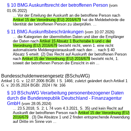
§ 10 BMG Auskunftsrecht der betroffenen Person
(vom
01.05.2022)
... Vor der Erteilung der Auskunft an die betroffene Person nach
Artikel 15 der Verordnung (EU) 2016/679
hat die Meldebehörde die
Identität der betroffenen Person zu überprüfen. ...
§ 11 BMG Auskunftsbeschränkungen
(vom 10.07.2026)
... die Kategorien der übermittelten Daten und über die Empfänger
der Daten nach
Artikel 15 Absatz 1 Buchstabe b und c der
Verordnung (EU) 2016/679
besteht nicht, wenn 1. eine nicht
automatisierte Melderegisterauskunft nach den ... nach § 40
Absatz 5 erteilt. (2) Das Recht auf Auskunft der betroffenen Person
nach
Artikel 15 der Verordnung (EU) 2016/679
besteht nicht, 1.
soweit der betroffenen Person die Einsicht in ein ...
Bundesschuldenwesengesetz (BSchuWG)
Artikel 1 G. v. 12.07.2006 BGBl. I S. 1466; zuletzt geändert durch Artikel 1
G. v. 20.05.2024 BGBl. 2024 I Nr. 166
§ 10 BSchuWG Verarbeitung personenbezogener Daten
durch die Bundesrepublik Deutschland - Finanzagentur
GmbH
(vom 28.05.2024)
... 23.5.2018, S. 2; L 74 vom 4.3.2021, S. 35) und kein Recht auf
Auskunft der betroffenen Person nach
Artikel 15 der Verordnung (EU)
2016/679
. (3) Die Absätze 1 und 2 finden entsprechende Anwendung
auf Dritte im Sinne von ...