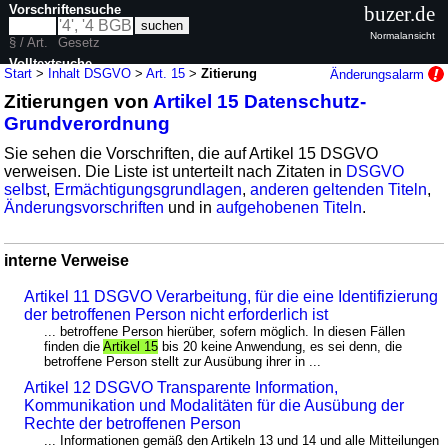
Vorschriftensuche
buzer.de
Normalansicht
§ / Art.
Gesetz
Volltextsuche
Start
>
Inhalt DSGVO
>
Art. 15
>
Zitierung
Änderungsalarm
Zitierungen von
Artikel 15 Datenschutz-
nur in DSGVO
Grundverordnung
Sie sehen die Vorschriften, die auf Artikel 15 DSGVO
verweisen. Die Liste ist unterteilt nach Zitaten in
DSGVO
selbst
,
Ermächtigungsgrundlagen
,
anderen geltenden Titeln
,
Änderungsvorschriften
und in
aufgehobenen Titeln
.
interne Verweise
Artikel 11 DSGVO Verarbeitung, für die eine Identifizierung
der betroffenen Person nicht erforderlich ist
... betroffene Person hierüber, sofern möglich. In diesen Fällen
finden die
Artikel 15
bis 20 keine Anwendung, es sei denn, die
betroffene Person stellt zur Ausübung ihrer in ...
Artikel 12 DSGVO Transparente Information,
Kommunikation und Modalitäten für die Ausübung der
Rechte der betroffenen Person
... Informationen gemäß den Artikeln 13 und 14 und alle Mitteilungen