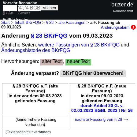
Vorschriftensuche
buzer.de
Normalansicht
§ / Art.
Gesetz
Volltextsuche
Start
>
Inhalt BKrFQG
>
§ 28
>
alle Fassungen
>
a.F. Fassung ab
09.03.2023
Änderungsalarm
nur in BKrFQG
Änderung
§ 28 BKrFQG
vom 09.03.2023
Ähnliche Seiten:
weitere Fassungen von § 28 BKrFQG
und
Änderungshistorie des BKrFQG
Hervorhebungen:
alter Text
,
neuer Text
Änderung verpasst?
BKrFQG hier überwachen!
§ 28 BKrFQG a.F. (alte
§ 28 BKrFQG n.F. (neue
Fassung)
Fassung)
in der vor dem 09.03.2023
in der am 09.03.2023
geltenden Fassung
geltenden Fassung
durch Artikel 20 G. v.
02.03.2023 BGBl. 2023 I Nr. 56
→
(keine frühere Fassung
nächste Fassung von § 28
vorhanden)
(Textabschnitt unverändert)