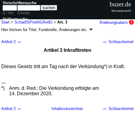
Vorschriftensuche
buzer.de
Normalansicht
§ / Art.
Gesetz
Volltextsuche
Start
>
SchadStProtAGÄndG
>
Art. 3
Änderungsalarm
Hier klicken für
Titel, Fundstelle, Änderungen
etc.
nur in SchadStProtAGÄndG
Artikel 3 - Erstes Gesetz zur Änderung des
←
→
Artikel 2
Schlussformel
Gesetzes zur Ausführung des Protokolls über
Artikel 3 Inkrafttreten
Schadstofffreisetzungs- und -
verbringungsregister vom 21. Mai 2003 sowie
zur Durchführung der Verordnung (EG) Nr.
Dieses Gesetz tritt am Tag nach der Verkündung*) in Kraft.
166/2006 (SchadStProtAGÄndG
k.a.Abk.
)
G. v. 09.12.2020
BGBl. I S. 2873
(
Nr. 61
); Geltung ab 15.12.2020
---
5 Änderungen
|
Drucksachen / Entwurf / Begründung
|
*)
Anm. d. Red.: Die Verkündung erfolgte am
wird in 12 Vorschriften zitiert
14. Dezember 2020.
←
→
Artikel 2
Inhaltsverzeichnis
Schlussformel