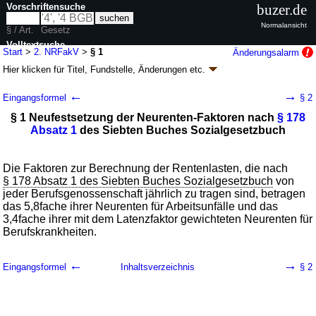
Vorschriftensuche
buzer.de
Normalansicht
§ / Art.
Gesetz
Volltextsuche
Start
>
2. NRFakV
>
§ 1
Änderungsalarm
Hier klicken für
Titel, Fundstelle, Änderungen
etc.
nur in 2. NRFakV
§ 1 - Zweite Verordnung zur Neufestsetzung der
←
→
Eingangsformel
§ 2
Neurenten-Faktoren nach § 178 Absatz 1 des
§ 1 Neufestsetzung der Neurenten-Faktoren nach
§ 178
Siebten Buches Sozialgesetzbuch (2.
Absatz 1
des Siebten Buches Sozialgesetzbuch
NRFakV
k.a.Abk.
)
V. v. 14.12.2020
BGBl. I S. 2932
(
Nr. 63
)
Geltung ab 01.01.2021; FNA: 860-7-7-2
Sozialgesetzbuch
Die Faktoren zur Berechnung der Rentenlasten, die nach
§ 178 Absatz 1 des Siebten Buches Sozialgesetzbuch
von
jeder Berufsgenossenschaft jährlich zu tragen sind, betragen
das 5,8fache ihrer Neurenten für Arbeitsunfälle und das
3,4fache ihrer mit dem Latenzfaktor gewichteten Neurenten für
Berufskrankheiten.
←
→
Eingangsformel
Inhaltsverzeichnis
§ 2