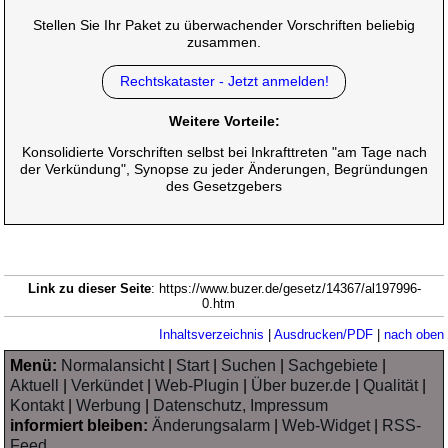
Stellen Sie Ihr Paket zu überwachender Vorschriften beliebig
zusammen.
Rechtskataster - Jetzt anmelden!
Weitere Vorteile:
Konsolidierte Vorschriften selbst bei Inkrafttreten "am Tage nach
der Verkündung", Synopse zu jeder Änderungen, Begründungen
des Gesetzgebers
Link zu dieser Seite
: https://www.buzer.de/gesetz/14367/al197996-
0.htm
Inhaltsverzeichnis
|
Ausdrucken/PDF
|
nach oben
Menü:
Normalansicht
|
Start
|
Suchen
|
Sachgebiete
|
Aktuell
|
Verkündet
|
Web-Plugin
|
Über buzer.de
|
Qualität
|
Kontakt
|
Werbung
|
Datenschutz, Impressum
informiert bleiben:
Änderungsalarm
|
Web-Widget
|
RSS-
Feed