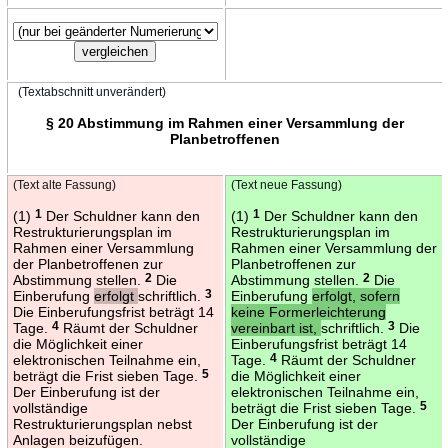
(Textabschnitt unverändert)
§ 20 Abstimmung im Rahmen einer Versammlung der
Planbetroffenen
(Text alte Fassung)
(Text neue Fassung)
(1)
1
Der Schuldner kann den
(1)
1
Der Schuldner kann den
Restrukturierungsplan im
Restrukturierungsplan im
Rahmen einer Versammlung
Rahmen einer Versammlung der
der Planbetroffenen zur
Planbetroffenen zur
Abstimmung stellen.
2
Die
Abstimmung stellen.
2
Die
Einberufung
erfolgt
schriftlich.
3
Einberufung
erfolgt, sofern
Die Einberufungsfrist beträgt 14
keine Formerleichterung
Tage.
4
Räumt der Schuldner
vereinbart ist,
schriftlich.
3
Die
die Möglichkeit einer
Einberufungsfrist beträgt 14
elektronischen Teilnahme ein,
Tage.
4
Räumt der Schuldner
beträgt die Frist sieben Tage.
5
die Möglichkeit einer
Der Einberufung ist der
elektronischen Teilnahme ein,
vollständige
beträgt die Frist sieben Tage.
5
Restrukturierungsplan nebst
Der Einberufung ist der
Anlagen beizufügen.
vollständige