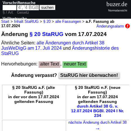
Vorschriftensuche
buzer.de
Normalansicht
§ / Art.
Gesetz
Volltextsuche
Start
>
Inhalt StaRUG
>
§ 20
>
alle Fassungen
>
a.F. Fassung ab
17.07.2024
Änderungsalarm
nur in StaRUG
Änderung
§ 20 StaRUG
vom 17.07.2024
Ähnliche Seiten:
alle Änderungen durch Artikel 38
JusWeDigG am 17. Juli 2024
und
Änderungshistorie des
StaRUG
Hervorhebungen:
alter Text
,
neuer Text
Änderung verpasst?
StaRUG hier überwachen!
§ 20 StaRUG a.F. (alte
§ 20 StaRUG n.F. (neue
Fassung)
Fassung)
in der vor dem 17.07.2024
in der am 17.07.2024
geltenden Fassung
geltenden Fassung
durch Artikel 38 G. v.
12.07.2024 BGBl. 2024 I Nr.
234
nächste Änderung durch Artikel 38
→