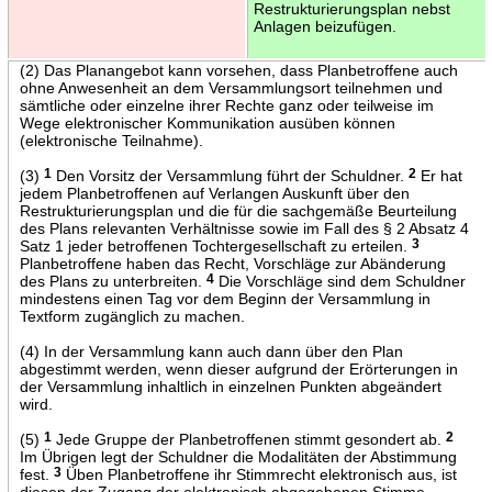
Restrukturierungsplan nebst
Anlagen beizufügen.
(2) Das Planangebot kann vorsehen, dass Planbetroffene auch
ohne Anwesenheit an dem Versammlungsort teilnehmen und
sämtliche oder einzelne ihrer Rechte ganz oder teilweise im
Wege elektronischer Kommunikation ausüben können
(elektronische Teilnahme).
(3)
1
Den Vorsitz der Versammlung führt der Schuldner.
2
Er hat
jedem Planbetroffenen auf Verlangen Auskunft über den
Restrukturierungsplan und die für die sachgemäße Beurteilung
des Plans relevanten Verhältnisse sowie im Fall des § 2 Absatz 4
Satz 1 jeder betroffenen Tochtergesellschaft zu erteilen.
3
Planbetroffene haben das Recht, Vorschläge zur Abänderung
des Plans zu unterbreiten.
4
Die Vorschläge sind dem Schuldner
mindestens einen Tag vor dem Beginn der Versammlung in
Textform zugänglich zu machen.
(4) In der Versammlung kann auch dann über den Plan
abgestimmt werden, wenn dieser aufgrund der Erörterungen in
der Versammlung inhaltlich in einzelnen Punkten abgeändert
wird.
(5)
1
Jede Gruppe der Planbetroffenen stimmt gesondert ab.
2
Im Übrigen legt der Schuldner die Modalitäten der Abstimmung
fest.
3
Üben Planbetroffene ihr Stimmrecht elektronisch aus, ist
diesen der Zugang der elektronisch abgegebenen Stimme