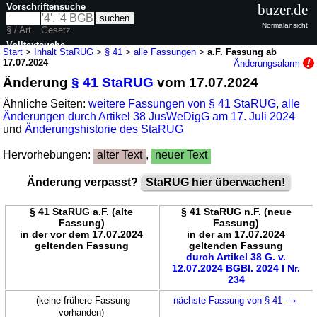
Vorschriftensuche
buzer.de
Normalansicht
§ / Art.
Gesetz
Volltextsuche
Start
>
Inhalt StaRUG
>
§ 41
>
alle Fassungen
>
a.F. Fassung ab
17.07.2024
Änderungsalarm
nur in StaRUG
Änderung
§ 41 StaRUG
vom 17.07.2024
Ähnliche Seiten:
weitere Fassungen von § 41 StaRUG
,
alle
Änderungen durch Artikel 38 JusWeDigG am 17. Juli 2024
und
Änderungshistorie des StaRUG
Hervorhebungen:
alter Text
,
neuer Text
Änderung verpasst?
StaRUG hier überwachen!
§ 41 StaRUG a.F. (alte
§ 41 StaRUG n.F. (neue
Fassung)
Fassung)
in der vor dem 17.07.2024
in der am 17.07.2024
geltenden Fassung
geltenden Fassung
durch Artikel 38 G. v.
12.07.2024 BGBl. 2024 I Nr.
234
→
(keine frühere Fassung
nächste Fassung von § 41
vorhanden)