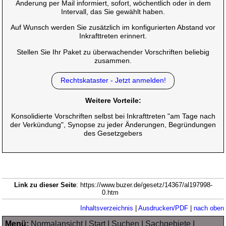
Änderung per Mail informiert, sofort, wöchentlich oder in dem
Intervall, das Sie gewählt haben.
Auf Wunsch werden Sie zusätzlich im konfigurierten Abstand vor
Inkrafttreten erinnert.
Stellen Sie Ihr Paket zu überwachender Vorschriften beliebig
zusammen.
Rechtskataster - Jetzt anmelden!
Weitere Vorteile:
Konsolidierte Vorschriften selbst bei Inkrafttreten "am Tage nach
der Verkündung", Synopse zu jeder Änderungen, Begründungen
des Gesetzgebers
Link zu dieser Seite
: https://www.buzer.de/gesetz/14367/al197998-
0.htm
Inhaltsverzeichnis
|
Ausdrucken/PDF
|
nach oben
Menü:
Normalansicht
|
Start
|
Suchen
|
Sachgebiete
|