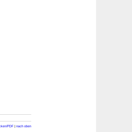
cken/PDF
|
nach oben