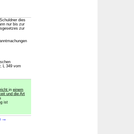
 Schuldner dies
ann nur bis zur
gsgesetzes zur
ekanntmachungen
ischen
9; L 349 vom
richt
in
einem
eit und die Art
s
g ist
→
8