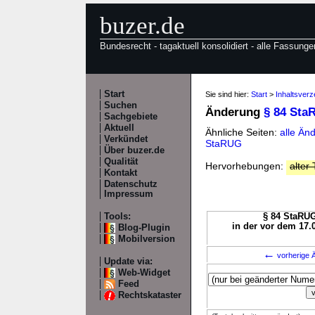
buzer.de
Bundesrecht - tagaktuell konsolidiert - alle Fassunge
Start
Sie sind hier:
Start
>
Inhaltsver
Suchen
Änderung
§ 84 Sta
Sachgebiete
Aktuell
Ähnliche Seiten:
alle Än
Verkündet
StaRUG
Über buzer.de
Qualität
Hervorhebungen:
alter 
Kontakt
Datenschutz
Impressum
Tools:
§ 84 StaRUG
in der vor dem 17.
Blog-Plugin
Mobilversion
←
vorherige Ä
Update via:
Web-Widget
Feed
Rechtskataster