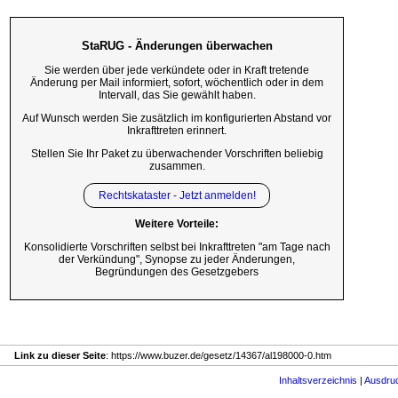
StaRUG - Änderungen überwachen
Sie werden über jede verkündete oder in Kraft tretende
Änderung per Mail informiert, sofort, wöchentlich oder in dem
Intervall, das Sie gewählt haben.
Auf Wunsch werden Sie zusätzlich im konfigurierten Abstand vor
Inkrafttreten erinnert.
Stellen Sie Ihr Paket zu überwachender Vorschriften beliebig
zusammen.
Rechtskataster - Jetzt anmelden!
Weitere Vorteile:
Konsolidierte Vorschriften selbst bei Inkrafttreten "am Tage nach
der Verkündung", Synopse zu jeder Änderungen,
Begründungen des Gesetzgebers
Link zu dieser Seite
: https://www.buzer.de/gesetz/14367/al198000-0.htm
Inhaltsverzeichnis
|
Ausdru