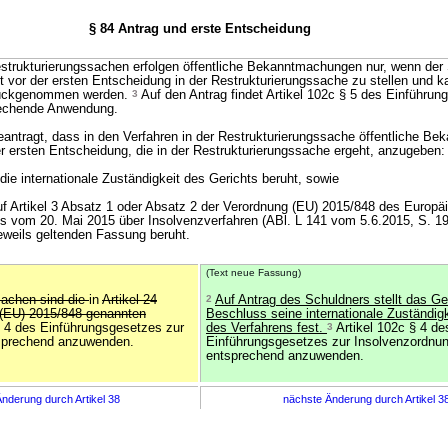
§ 84 Antrag und erste Entscheidung
strukturierungssachen erfolgen öffentliche Bekanntmachungen nur, wenn der
t vor der ersten Entscheidung in der Restrukturierungssache zu stellen und k
rückgenommen werden.
3
Auf den Antrag findet Artikel 102c § 5 des Einführun
rechende Anwendung.
antragt, dass in den Verfahren in der Restrukturierungssache öffentliche B
der ersten Entscheidung, die in der Restrukturierungssache ergeht, anzugeben:
die internationale Zuständigkeit des Gerichts beruht, sowie
auf Artikel 3 Absatz 1 oder Absatz 2 der Verordnung (EU) 2015/848 des Europä
s vom 20. Mai 2015 über Insolvenzverfahren (ABl. L 141 vom 5.6.2015, S. 1
jeweils geltenden Fassung beruht.
(Text neue Fassung)
machen sind die
in
Artikel 24
2
Auf Antrag des Schuldners stellt das Ge
 (EU) 2015/848 genannten
Beschluss seine internationale Zuständigk
§ 4 des Einführungsgesetzes zur
des Verfahrens fest.
3
Artikel 102c § 4 de
tsprechend anzuwenden.
Einführungsgesetzes zur Insolvenzordnun
entsprechend anzuwenden.
nderung durch Artikel 38
nächste Änderung durch Artikel 3