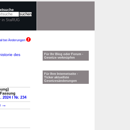
extsuche
r in StaRUG
il bei Änderungen
istorie des
Für Ihr Blog oder Forum -
Gesetze verknüpfen
Für Ihre Internetseite -
Ticker aktuellste
Gesetzesänderungen
sung)
n Fassung
. 2024 I Nr. 234
→
8