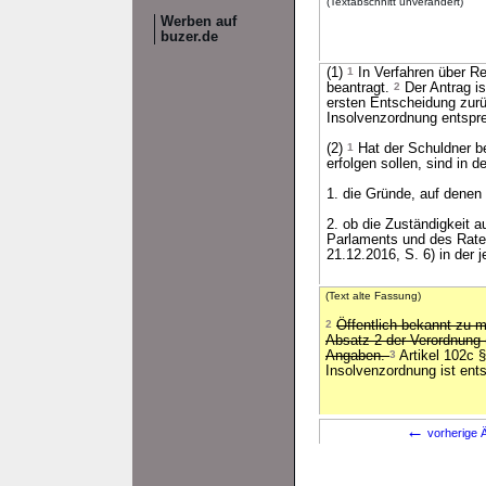
(Textabschnitt unverändert)
Werben auf
buzer.de
(1)
1
In Verfahren über Re
beantragt.
2
Der Antrag is
ersten Entscheidung zu
Insolvenzordnung entsp
(2)
1
Hat der Schuldner be
erfolgen sollen, sind in 
1. die Gründe, auf denen 
2. ob die Zuständigkeit 
Parlaments und des Rate
21.12.2016, S. 6) in der 
(Text alte Fassung)
2
Öffentlich bekannt zu 
Absatz 2 der Verordnung
Angaben.
3
Artikel 102c 
Insolvenzordnung ist en
←
vorherige Ä