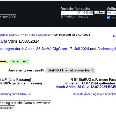
Vorschriftensuche
Vollt
§ / Artikel
Gesetz
n seit 2006
nu
zeichnis StaRUG
>
§ 84
>
alle Fassungen
>
a.F. Fassung ab 17.07.2024
Ma
RUG
vom 17.07.2024
derungen durch Artikel 38 JusWeDigG am 17. Juli 2024
und
Änderungsh
Text
,
neuer Text
Änderung verpasst?
StaRUG hier überwachen!
 a.F. (alte Fassung)
§ 84 StaRUG n.F. (neue Fas
07.2024 geltenden Fassung
in der am 17.07.2024 geltende
durch Artikel 38 G. v. 12.07.2024 BGBl
nderung durch Artikel 38
nächste Änderung durch Artikel 3