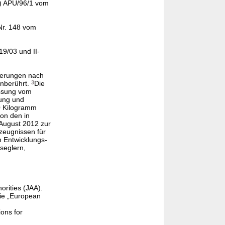
") APU/96/1 vom
Nr. 148 vom
-19/03 und II-
rderungen nach
unberührt.
3
Die
assung vom
rung und
0 Kilogramm
on den in
August 2012 zur
zeugnissen für
n Entwicklungs-
seglern,
orities (JAA).
Die „European
ions for