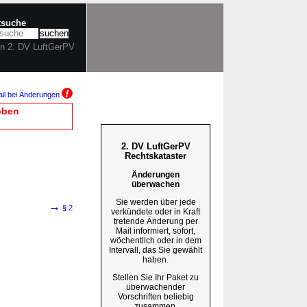
tsuche
in 2. DV LuftGerPV
il bei Änderungen
oben
2. DV LuftGerPV
Rechtskataster
Änderungen
überwachen
Sie werden über jede
→
§ 2
verkündete oder in Kraft
tretende Änderung per
Mail informiert, sofort,
wöchentlich oder in dem
Intervall, das Sie gewählt
haben.
Stellen Sie Ihr Paket zu
überwachender
Vorschriften beliebig
zusammen.