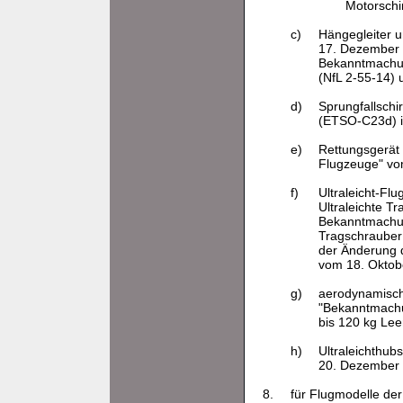
Motorschi
c)
Hängegleiter u
17. Dezember 
Bekanntmachung
(NfL 2-55-14) 
d)
Sprungfallschi
(ETSO-C23d) i
e)
Rettungsgerät f
Flugzeuge" vom
f)
Ultraleicht-Fl
Ultraleichte T
Bekanntmachun
Tragschrauber 
der Änderung d
vom 18. Oktobe
g)
aerodynamische
"Bekanntmachun
bis 120 kg Lee
h)
Ultraleichthub
20. Dezember 
8.
für Flugmodelle der