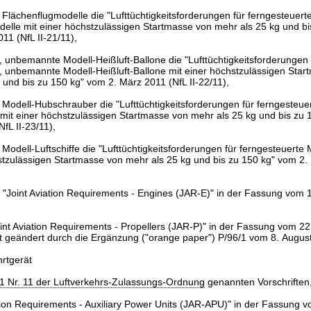
 Flächenflugmodelle die "Lufttüchtigkeitsforderungen für ferngesteuert
elle mit einer höchstzulässigen Startmasse von mehr als 25 kg und bi
11 (NfL II-21/11),
, unbemannte Modell-Heißluft-Ballone die "Lufttüchtigkeitsforderungen 
, unbemannte Modell-Heißluft-Ballone mit einer höchstzulässigen Sta
 und bis zu 150 kg" vom 2. März 2011 (NfL II-22/11),
 Modell-Hubschrauber die "Lufttüchtigkeitsforderungen für ferngesteue
it einer höchstzulässigen Startmasse von mehr als 25 kg und bis zu 
fL II-23/11),
Modell-Luftschiffe die "Lufttüchtigkeitsforderungen für ferngesteuerte M
stzulässigen Startmasse von mehr als 25 kg und bis zu 150 kg" vom 2.
 "Joint Aviation Requirements - Engines (JAR-E)" in der Fassung vom 
Joint Aviation Requirements - Propellers (JAR-P)" in der Fassung vom 2
zt geändert durch die Ergänzung ("orange paper") P/96/1 vom 8. Augus
hrtgerät
 1 Nr. 11 der Luftverkehrs-Zulassungs-Ordnung
genannten Vorschriften
ation Requirements - Auxiliary Power Units (JAR-APU)" in der Fassung v