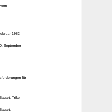
" vom
 Februar 1982
20. September
m
tsforderungen für
,
Bauart: Trike
 Bauart: