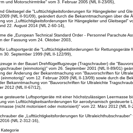
rm und Motorschirmtrike" vom 3. Februar 2005 (NfL II-23/05),
nd Gleitsegel die "Lufttüchtigkeitsforderungen für Hängegleiter und Gle
2009 (NfL II-91/09), geändert durch die Bekanntmachungen über die 
 von „Lufttüchtigkeitsforderungen für Hängegleiter und Gleitsegel" v
und 22. August 2014 (NfL 2-60-14),
rme die „European Technical Standard Order - Personnel Parachute As
n der Fassung vom 24. Oktober 2003,
ür Luftsportgerät die "Lufttüchtigkeitsforderungen für Rettungsgeräte fü
 30. September 1999 (NfL II-122/99),
ugzeuge in der Bauart Drehflügelflugzeuge (Tragschrauber) die "Bauvorsc
ragschrauber (einmotorig)" vom 26. September 2001 (NfL II-89/01) geän
g der Änderung der Bekanntmachung von "Bauvorschriften für Ultrale
(einmotorig)" vom 12. Februar 2009 (NfL II-13/09) sowie durch die 
er Bekanntmachung von "Bauvorschriften für Ultraleichte Tragschraube
r 2012 (NfL II-67/12),
 gesteuerte Luftsportgeräte mit einer höchstzulässigen Leermasse bi
g von Lufttüchtigkeitsanforderungen für aerodynamisch gesteuerte L
rmasse (nicht motorisiert oder motorisiert)" vom 22. März 2012 (NfL II-
schrauber die „Lufttüchtigkeitsforderungen für Ultraleichthubschrauber
2016 (NfL 2-312-16),
 Kategorie