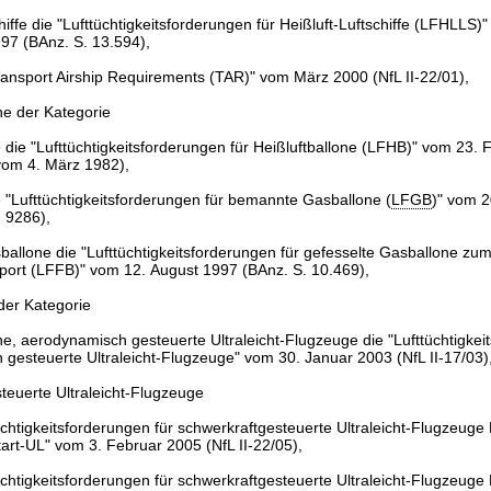
hiffe die "Lufttüchtigkeitsforderungen für Heißluft-Luftschiffe (LFHLLS)
97 (BAnz. S. 13.594),
ransport Airship Requirements (TAR)" vom März 2000 (NfL II-22/01),
ne der Kategorie
e die "Lufttüchtigkeitsforderungen für Heißluftballone (LFHB)" vom 23.
vom 4. März 1982),
 "Lufttüchtigkeitsforderungen für bemannte Gasballone (
LFGB
)" vom 
 9286),
ballone die "Lufttüchtigkeitsforderungen für gefesselte Gasballone zu
ort (LFFB)" vom 12. August 1997 (BAnz. S. 10.469),
 der Kategorie
e, aerodynamisch gesteuerte Ultraleicht-Flugzeuge die "Lufttüchtigkei
gesteuerte Ultraleicht-Flugzeuge" vom 30. Januar 2003 (NfL II-17/03)
teuerte Ultraleicht-Flugzeuge
üchtigkeitsforderungen für schwerkraftgesteuerte Ultraleicht-Flugzeuge 
art-UL" vom 3. Februar 2005 (NfL II-22/05),
üchtigkeitsforderungen für schwerkraftgesteuerte Ultraleicht-Flugzeuge