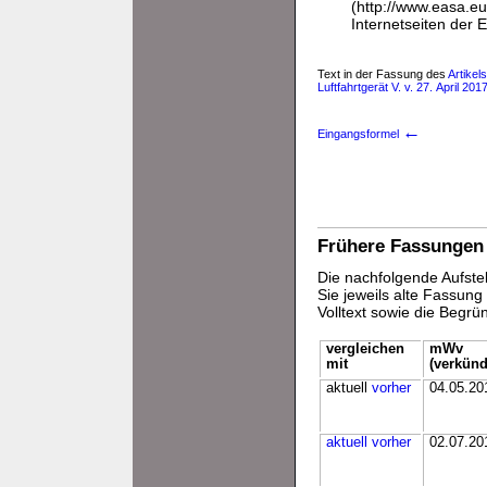
(http://www.easa.
Internetseiten der 
Text in der Fassung des
Artike
Luftfahrtgerät V. v. 27. April 2
←
Eingangsformel
Frühere Fassungen
Die nachfolgende Aufstel
Sie jeweils alte Fassun
Volltext sowie die Begr
vergleichen
mWv
mit
(verkünd
aktuell
vorher
04.05.20
aktuell
vorher
02.07.20