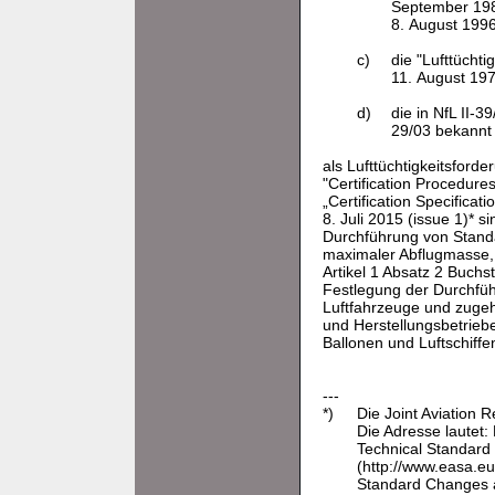
September 1983
8. August 1996
c)
die "Lufttücht
11. August 197
d)
die in NfL II-39
29/03 bekannt
als Lufttüchtigkeitsfor
"Certification Procedure
„Certification Specific
8. Juli 2015 (issue 1)* 
Durchführung von Stand
maximaler Abflugmasse, 
Artikel 1 Absatz 2 Buchs
Festlegung der Durchfüh
Luftfahrzeuge und zugeh
und Herstellungsbetrieb
Ballonen und Luftschiffe
---
*)
Die Joint Aviation 
Die Adresse lautet
Technical Standard
(http://www.easa.eu
Standard Changes 