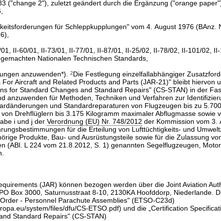
 ("change 2"), zuletzt geändert durch die Ergänzung ("orange paper
,
igkeitsforderungen für Schleppkupplungen" vom 4. August 1976 (BAnz. 
6),
/01, II-60/01, II-73/01, II-77/01, II-87/01, II-25/02, II-78/02, II-101/02, II
 gemachten Nationalen Technischen Standards,
derungen anzuwenden*).
2
Die Festlegung einzelfallabhängiger Zusatzfo
s For Aircraft and Related Products and Parts (JAR-21)" bleibt hiervon 
ations for Standard Changes and Standard Repairs" (CS-STAN) in der F
sind anzuwenden für Methoden, Techniken und Verfahren zur Identifizie
ardänderungen und Standardreparaturen von Flugzeugen bis zu 5.70
von Drehflüglern bis 3.175 Kilogramm maximaler Abflugmasse sowie v
tabe i und j der
Verordnung (EU) Nr. 748/2012
der Kommission vom 3. 
rungsbestimmungen für die Erteilung von Lufttüchtigkeits- und Umwelt
örige Produkte, Bau- und Ausrüstungsteile sowie für die Zulassung vo
en (ABl. L 224 vom 21.8.2012, S. 1) genannten Segelflugzeugen, Motor
n.
Requirements (JAR) können bezogen werden über die Joint Aviation Auth
: PO Box 3000, Saturnusstraat 8-10, 2130KA Hoofddorp, Niederlande. 
 Order - Personnel Parachute Assemblies" (ETSO-C23d)
ropa.eu/system/files/dfu/CS-ETSO.pdf) und die „Certification Specificat
and Standard Repairs" (CS-STAN)