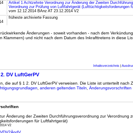
14
Artikel 1 Achtzehnte Verordnung zur Änderung der Zweiten Durchführun
Verordnung zur Prüfung von Luftfahrtgerät (Lufttüchtigkeitsforderungen fü
vom 12.12.2014 BAnz AT 23.12.2014 V2
früheste archivierte Fassung
14
ss rückwirkende Änderungen - soweit vorhanden - nach dem Verkündun
n Klammern) und nicht nach dem Datum des Inkrafttretens in diese List
Inhaltsverzeichnis
|
Ausdru
 2. DV LuftGerPV
n, die auf § 1 2. DV LuftGerPV verweisen. Die Liste ist unterteilt nach Z
htigungsgrundlagen
,
anderen geltenden Titeln
,
Änderungsvorschriften
schriften
zur Änderung der Zweiten Durchführungsverordnung zur Verordnung z
igkeitsforderungen für Luftfahrtgerät)
.2014 V2
erPVDV2ÄndV