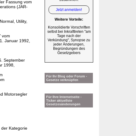
 der Fassung vom
perations (JAR-
Jetzt anmelden!
Weitere Vorteile:
ormal, Utility,
Konsolidierte Vorschriften
selbst bei Inkrafttreten "am
" vom
Tage nach der
Verkündung", Synopse zu
 1. Januar 1992,
jeder Änderungen,
Begründungen des
Gesetzgebers
 6. September
ar 1998,
om
Für Ihr Blog oder Forum -
vom
Gesetze verknüpfen
nd Motorsegler
Für Ihre Internetseite -
Ticker aktuellste
Gesetzesänderungen
e der Kategorie