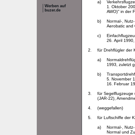
a)
Verkehrsflugze
Werben auf
1. Oktober 200
buzer.de
AWO)" in der 
b)
Normal-, Nutz-,
Aerobatic and
c)
Einfachflugzeu
26. April 1990
2.
für Drehflügler der 
a)
Normaldrehflüg
1993, zuletzt 
b)
Transportdrehf
5. November 19
16. Februar 1
3.
für Segelflugzeuge 
(JAR-22), Amendmen
4.
(weggefallen)
5.
für Luftschiffe der 
a)
Normal-, Nutz- 
Normal und Zub