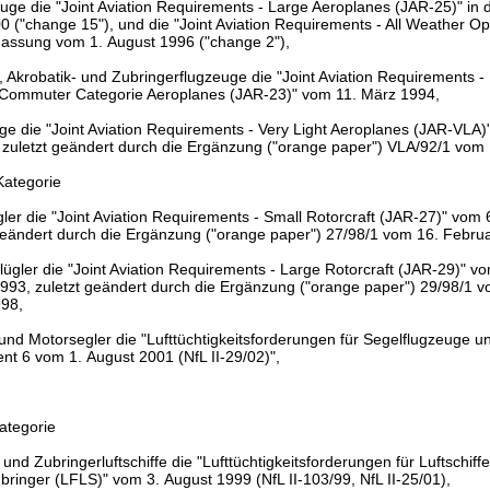
uge die "Joint Aviation Requirements - Large Aeroplanes (JAR-25)" in
0 ("change 15"), und die "Joint Aviation Requirements - All Weather O
Fassung vom 1. August 1996 ("change 2"),
 Akrobatik- und Zubringerflugzeuge die "Joint Aviation Requirements - N
 Commuter Categorie Aeroplanes (JAR-23)" vom 11. März 1994,
ge die "Joint Aviation Requirements - Very Light Aeroplanes (JAR-VLA)
, zuletzt geändert durch die Ergänzung ("orange paper") VLA/92/1 vom
Kategorie
ler die "Joint Aviation Requirements - Small Rotorcraft (JAR-27)" vom
geändert durch die Ergänzung ("orange paper") 27/98/1 vom 16. Febru
lügler die "Joint Aviation Requirements - Large Rotorcraft (JAR-29)" v
93, zuletzt geändert durch die Ergänzung ("orange paper") 29/98/1 
998,
und Motorsegler die "Lufttüchtigkeitsforderungen für Segelflugzeuge u
t 6 vom 1. August 2001 (NfL II-29/02)",
Kategorie
und Zubringerluftschiffe die "Lufttüchtigkeitsforderungen für Luftschiff
ringer (LFLS)" vom 3. August 1999 (NfL II-103/99, NfL II-25/01),