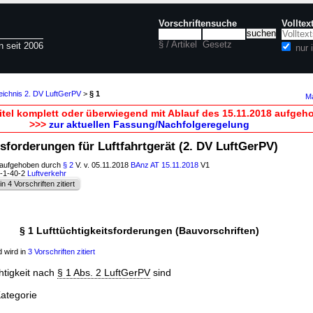
Vorschriftensuche
Volltex
§ / Artikel
Gesetz
n seit 2006
nur 
eichnis 2. DV LuftGerPV
>
§ 1
Ma
itel komplett oder überwiegend mit Ablauf des 15.11.2018 aufgeh
>>>
zur aktuellen Fassung/Nachfolgeregelung
itsforderungen für Luftfahrtgerät (2. DV LuftGerPV)
; aufgehoben durch
§ 2
V. v. 05.11.2018
BAnz AT 15.11.2018
V1
6-1-40-2
Luftverkehr
in 4 Vorschriften zitiert
§ 1 Lufttüchtigkeitsforderungen (Bauvorschriften)
 wird in
3 Vorschriften zitiert
htigkeit nach
§ 1 Abs. 2 LuftGerPV
sind
Kategorie