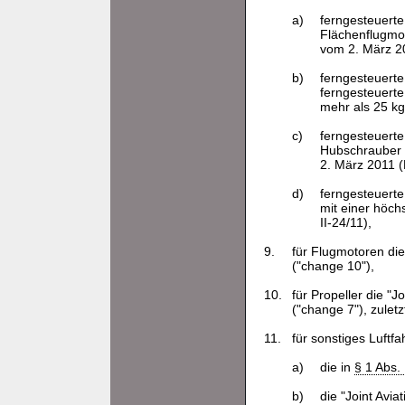
a)
ferngesteuerte
Flächenflugmod
vom 2. März 20
b)
ferngesteuerte
ferngesteuerte
mehr als 25 kg
c)
ferngesteuerte
Hubschrauber m
2. März 2011 (N
d)
ferngesteuerte 
mit einer höch
II-24/11),
9.
für Flugmotoren die
("change 10"),
10.
für Propeller die "
("change 7"), zulet
11.
für sonstiges Luftfa
a)
die in
§ 1 Abs.
b)
die "Joint Avi