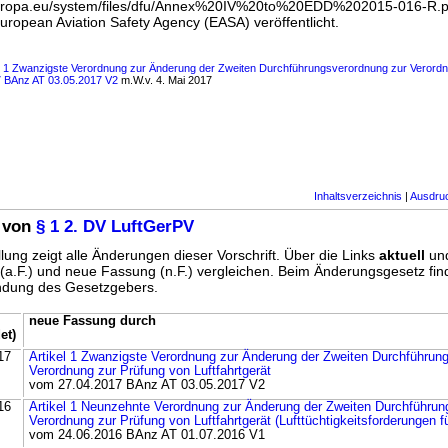
europa.eu/system/files/dfu/Annex%20IV%20to%20EDD%202015-016-R.pd
European Aviation Safety Agency (EASA) veröffentlicht.
ls 1 Zwanzigste Verordnung zur Änderung der Zweiten Durchführungsverordnung zur Verord
017 BAnz AT 03.05.2017 V2
m.W.v. 4. Mai 2017
Inhaltsverzeichnis
|
Ausdru
 von
§ 1 2. DV LuftGerPV
lung zeigt alle Änderungen dieser Vorschrift. Über die Links
aktuell
un
g (a.F.) und neue Fassung (n.F.) vergleichen. Beim Änderungsgesetz fi
ündung des Gesetzgebers.
neue Fassung durch
et)
17
Artikel 1 Zwanzigste Verordnung zur Änderung der Zweiten Durchführun
Verordnung zur Prüfung von Luftfahrtgerät
vom 27.04.2017 BAnz AT 03.05.2017 V2
16
Artikel 1 Neunzehnte Verordnung zur Änderung der Zweiten Durchführun
Verordnung zur Prüfung von Luftfahrtgerät (Lufttüchtigkeitsforderungen fü
vom 24.06.2016 BAnz AT 01.07.2016 V1