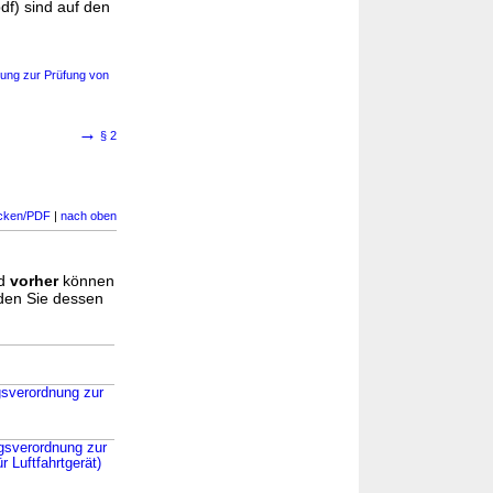
f) sind auf den
nung zur Prüfung von
→
§ 2
cken/PDF
|
nach oben
d
vorher
können
nden Sie dessen
gsverordnung zur
gsverordnung zur
r Luftfahrtgerät)