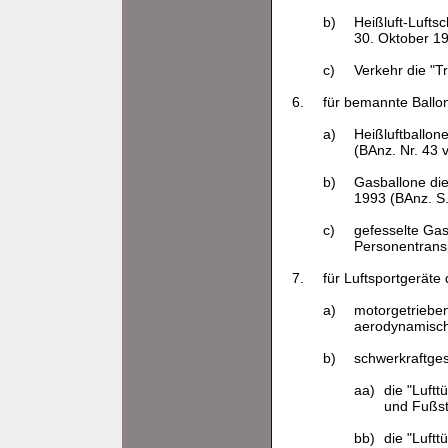
b)
Heißluft-Luftsc
30. Oktober 19
c)
Verkehr die "T
6.
für bemannte Ballo
a)
Heißluftballon
(BAnz. Nr. 43 
b)
Gasballone die
1993 (BAnz. S.
c)
gefesselte Gas
Personentransp
7.
für Luftsportgeräte
a)
motorgetrieben
aerodynamisch 
b)
schwerkraftges
aa)
die "Luftt
und Fußst
bb)
die "Luftt