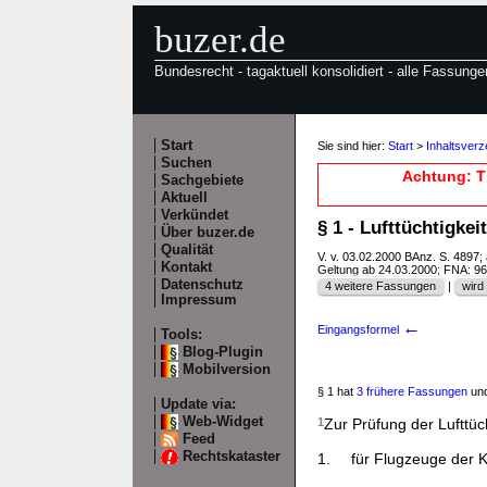
buzer.de
Bundesrecht - tagaktuell konsolidiert - alle Fassunge
Start
Sie sind hier:
Start
>
Inhaltsverz
Suchen
Achtung: T
Sachgebiete
Aktuell
Verkündet
§ 1 - Lufttüchtigke
Über buzer.de
Qualität
V. v. 03.02.2000 BAnz. S. 4897
Kontakt
Geltung ab 24.03.2000; FNA: 9
Datenschutz
4 weitere Fassungen
|
wird 
Impressum
←
Eingangsformel
Tools:
Blog-Plugin
Mobilversion
§ 1 hat
3 frühere Fassungen
und
Update via:
Web-Widget
1
Zur Prüfung der Lufttüc
Feed
Rechtskataster
1.
für Flugzeuge der 