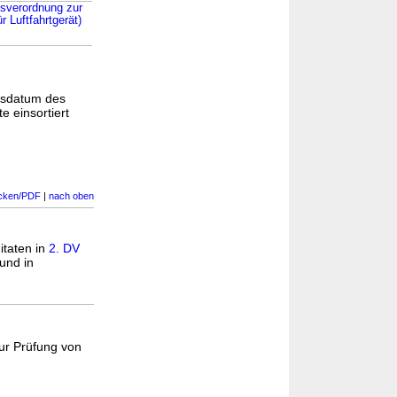
gsverordnung zur
r Luftfahrtgerät)
gsdatum des
e einsortiert
cken/PDF
|
nach oben
itaten in
2. DV
und in
ur Prüfung von