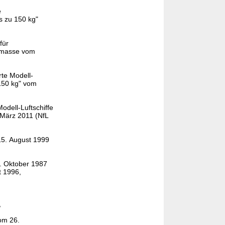
e
s zu 150 kg"
für
rtmasse vom
rte Modell-
150 kg" vom
odell-Luftschiffe
 März 2011 (NfL
15. August 1999
2. Oktober 1987
t 1996,
,
om 26.