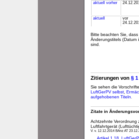
aktuell
vorher
24.12.20
aktuell
vor
24.12.20
Bitte beachten Sie, da
Änderungstitels (Datum i
sind.
Zitierungen von
§ 1
Sie sehen die Vorschrifte
LuftGerPV selbst
,
Ermäc
aufgehobenen Titeln
.
Zitate in Änderungsvor
Achtzehnte Verordnung 
Luftfahrtgerät (Lufttücht
V. v. 12.12.2014 BAnz AT 23.12
Artikel 1 18. LuftG