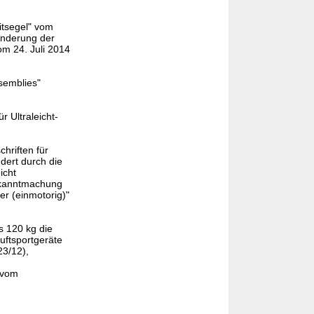
itsegel" vom
Änderung der
om 24. Juli 2014
semblies"
r Ultraleicht-
hriften für
dert durch die
icht
Bekanntmachung
r (einmotorig)"
s 120 kg die
uftsportgeräte
23/12),
" vom