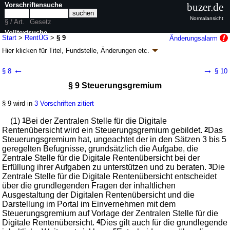
Vorschriftensuche
buzer.de
Normalansicht
§ / Art.
Gesetz
Volltextsuche
Start
>
RentÜG
>
§ 9
Änderungsalarm
Hier klicken für
Titel, Fundstelle, Änderungen
etc.
nur in RentÜG
§ 9 - Rentenübersichtsgesetz (RentÜG)
←
→
§ 8
§ 10
Artikel 1 G. v. 11.02.2021
BGBl. I S. 154
(
Nr. 6
); zuletzt geändert durch
§ 9 Steuerungsgremium
Artikel 65
G. v. 23.10.2024
BGBl. 2024 I Nr. 323
Geltung ab 18.02.2021; FNA: 860-6-26
Sozialgesetzbuch
§ 9 wird in
3 Vorschriften zitiert
3 weitere Fassungen
|
Drucksachen / Entwurf / Begründung
|
wird in 15 Vorschriften zitiert
(1)
1
Bei der Zentralen Stelle für die Digitale
Rentenübersicht wird ein Steuerungsgremium gebildet.
2
Das
Steuerungsgremium hat, ungeachtet der in den Sätzen 3 bis 5
geregelten Befugnisse, grundsätzlich die Aufgabe, die
Zentrale Stelle für die Digitale Rentenübersicht bei der
Erfüllung ihrer Aufgaben zu unterstützen und zu beraten.
3
Die
Zentrale Stelle für die Digitale Rentenübersicht entscheidet
über die grundlegenden Fragen der inhaltlichen
Ausgestaltung der Digitalen Rentenübersicht und die
Darstellung im Portal im Einvernehmen mit dem
Steuerungsgremium auf Vorlage der Zentralen Stelle für die
Digitale Rentenübersicht.
4
Dies gilt auch für die grundlegende