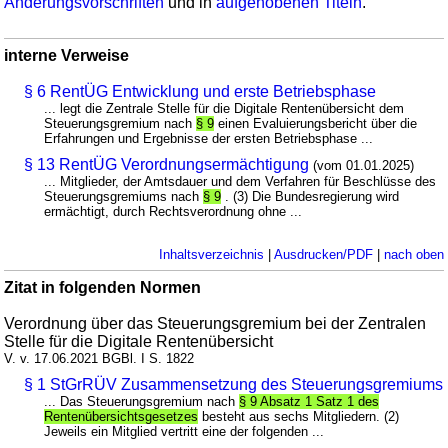
Änderungsvorschriften
und in
aufgehobenen Titeln
.
interne Verweise
§ 6 RentÜG Entwicklung und erste Betriebsphase
... legt die Zentrale Stelle für die Digitale Rentenübersicht dem
Steuerungsgremium nach
§ 9
einen Evaluierungsbericht über die
Erfahrungen und Ergebnisse der ersten Betriebsphase ...
§ 13 RentÜG Verordnungsermächtigung
(vom 01.01.2025)
... Mitglieder, der Amtsdauer und dem Verfahren für Beschlüsse des
Steuerungsgremiums nach
§ 9
. (3) Die Bundesregierung wird
ermächtigt, durch Rechtsverordnung ohne ...
Inhaltsverzeichnis
|
Ausdrucken/PDF
|
nach oben
Zitat in folgenden Normen
Verordnung über das Steuerungsgremium bei der Zentralen
Stelle für die Digitale Rentenübersicht
V. v. 17.06.2021 BGBl. I S. 1822
§ 1 StGrRÜV Zusammensetzung des Steuerungsgremiums
... Das Steuerungsgremium nach
§ 9 Absatz 1 Satz 1 des
Rentenübersichtsgesetzes
besteht aus sechs Mitgliedern. (2)
Jeweils ein Mitglied vertritt eine der folgenden ...