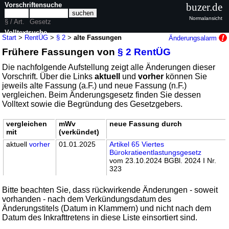
Vorschriftensuche
buzer.de
Normalansicht
§ / Art.
Gesetz
Volltextsuche
Start
>
RentÜG
>
§ 2
>
alte Fassungen
Änderungsalarm
Frühere Fassungen von
§ 2 RentÜG
nur in RentÜG
Die nachfolgende Aufstellung zeigt alle Änderungen dieser
Vorschrift. Über die Links
aktuell
und
vorher
können Sie
jeweils alte Fassung (a.F.) und neue Fassung (n.F.)
vergleichen. Beim Änderungsgesetz finden Sie dessen
Volltext sowie die Begründung des Gesetzgebers.
vergleichen
mWv
neue Fassung durch
mit
(verkündet)
aktuell
vorher
01.01.2025
Artikel 65 Viertes
Bürokratieentlastungsgesetz
vom 23.10.2024 BGBl. 2024 I Nr.
323
Bitte beachten Sie, dass rückwirkende Änderungen - soweit
vorhanden - nach dem Verkündungsdatum des
Änderungstitels (Datum in Klammern) und nicht nach dem
Datum des Inkrafttretens in diese Liste einsortiert sind.