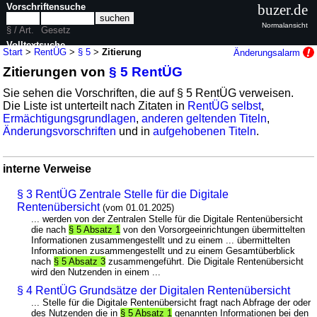
Vorschriftensuche
buzer.de
Normalansicht
§ / Art.
Gesetz
Volltextsuche
Start
>
RentÜG
>
§ 5
>
Zitierung
Änderungsalarm
Zitierungen von
§ 5 RentÜG
nur in RentÜG
Sie sehen die Vorschriften, die auf § 5 RentÜG verweisen.
Die Liste ist unterteilt nach Zitaten in
RentÜG selbst
,
Ermächtigungsgrundlagen
,
anderen geltenden Titeln
,
Änderungsvorschriften
und in
aufgehobenen Titeln
.
interne Verweise
§ 3 RentÜG Zentrale Stelle für die Digitale
Rentenübersicht
(vom 01.01.2025)
... werden von der Zentralen Stelle für die Digitale Rentenübersicht
die nach
§ 5 Absatz 1
von den Vorsorgeeinrichtungen übermittelten
Informationen zusammengestellt und zu einem ... übermittelten
Informationen zusammengestellt und zu einem Gesamtüberblick
nach
§ 5 Absatz 3
zusammengeführt. Die Digitale Rentenübersicht
wird den Nutzenden in einem ...
§ 4 RentÜG Grundsätze der Digitalen Rentenübersicht
... Stelle für die Digitale Rentenübersicht fragt nach Abfrage der oder
des Nutzenden die in
§ 5 Absatz 1
genannten Informationen bei den