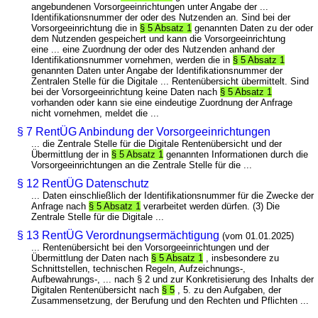
angebundenen Vorsorgeeinrichtungen unter Angabe der ...
Identifikationsnummer der oder des Nutzenden an. Sind bei der
Vorsorgeeinrichtung die in
§ 5 Absatz 1
genannten Daten zu der oder
dem Nutzenden gespeichert und kann die Vorsorgeeinrichtung
eine ... eine Zuordnung der oder des Nutzenden anhand der
Identifikationsnummer vornehmen, werden die in
§ 5 Absatz 1
genannten Daten unter Angabe der Identifikationsnummer der
Zentralen Stelle für die Digitale ... Rentenübersicht übermittelt. Sind
bei der Vorsorgeeinrichtung keine Daten nach
§ 5 Absatz 1
vorhanden oder kann sie eine eindeutige Zuordnung der Anfrage
nicht vornehmen, meldet die ...
§ 7 RentÜG Anbindung der Vorsorgeeinrichtungen
... die Zentrale Stelle für die Digitale Rentenübersicht und der
Übermittlung der in
§ 5 Absatz 1
genannten Informationen durch die
Vorsorgeeinrichtungen an die Zentrale Stelle für die ...
§ 12 RentÜG Datenschutz
... Daten einschließlich der Identifikationsnummer für die Zwecke der
Anfrage nach
§ 5 Absatz 1
verarbeitet werden dürfen. (3) Die
Zentrale Stelle für die Digitale ...
§ 13 RentÜG Verordnungsermächtigung
(vom 01.01.2025)
... Rentenübersicht bei den Vorsorgeeinrichtungen und der
Übermittlung der Daten nach
§ 5 Absatz 1
, insbesondere zu
Schnittstellen, technischen Regeln, Aufzeichnungs-,
Aufbewahrungs-, ... nach § 2 und zur Konkretisierung des Inhalts der
Digitalen Rentenübersicht nach
§ 5
, 5. zu den Aufgaben, der
Zusammensetzung, der Berufung und den Rechten und Pflichten ...