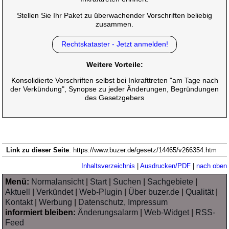
Stellen Sie Ihr Paket zu überwachender Vorschriften beliebig
zusammen.
Rechtskataster - Jetzt anmelden!
Weitere Vorteile:
Konsolidierte Vorschriften selbst bei Inkrafttreten "am Tage nach
der Verkündung", Synopse zu jeder Änderungen, Begründungen
des Gesetzgebers
Link zu dieser Seite
: https://www.buzer.de/gesetz/14465/v266354.htm
Inhaltsverzeichnis
|
Ausdrucken/PDF
|
nach oben
Menü:
Normalansicht
|
Start
|
Suchen
|
Sachgebiete
|
Aktuell
|
Verkündet
|
Web-Plugin
|
Über buzer.de
|
Qualität
|
Kontakt
|
Werbung
|
Datenschutz, Impressum
informiert bleiben:
Änderungsalarm
|
Web-Widget
|
RSS-
Feed