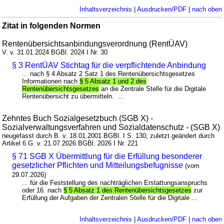
Inhaltsverzeichnis
|
Ausdrucken/PDF
|
nach oben
Zitat in folgenden Normen
Rentenübersichtsanbindungsverordnung (RentÜAV)
V. v. 31.01.2024 BGBl. 2024 I Nr. 30
§ 3 RentÜAV Stichtag für die verpflichtende Anbindung
... nach § 4 Absatz 2 Satz 1 des Rentenübersichtsgesetzes
Informationen nach
§ 5 Absatz 1 und 2 des
Rentenübersichtsgesetzes
an die Zentrale Stelle für die Digitale
Rentenübersicht zu übermitteln. ...
Zehntes Buch Sozialgesetzbuch (SGB X) -
Sozialverwaltungsverfahren und Sozialdatenschutz - (SGB X)
neugefasst durch B. v. 18.01.2001 BGBl. I S. 130; zuletzt geändert durch
Artikel 6 G. v. 21.07.2026 BGBl. 2026 I Nr. 221
§ 71 SGB X Übermittlung für die Erfüllung besonderer
gesetzlicher Pflichten und Mitteilungsbefugnisse
(vom
29.07.2026)
... für die Feststellung des nachträglichen Erstattungsanspruchs
oder 16. nach
§ 5 Absatz 1 des Rentenübersichtsgesetzes
zur
Erfüllung der Aufgaben der Zentralen Stelle für die Digitale ...
Inhaltsverzeichnis
|
Ausdrucken/PDF
|
nach oben