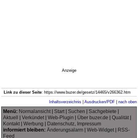
Anzeige
Link zu dieser Seite
: https://www.buzer.de/gesetz/14465/v266362.htm
Inhaltsverzeichnis
|
Ausdrucken/PDF
|
nach oben
Menü:
Normalansicht
|
Start
|
Suchen
|
Sachgebiete
|
Aktuell
|
Verkündet
|
Web-Plugin
|
Über buzer.de
|
Qualität
|
Kontakt
|
Werbung
|
Datenschutz, Impressum
informiert bleiben:
Änderungsalarm
|
Web-Widget
|
RSS-
Feed