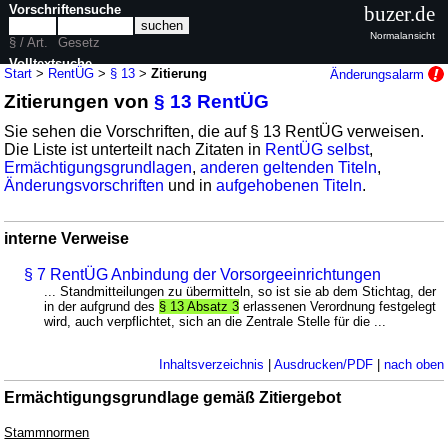
Vorschriftensuche
buzer.de
Normalansicht
§ / Art.
Gesetz
Volltextsuche
Start
>
RentÜG
>
§ 13
>
Zitierung
Änderungsalarm
Zitierungen von
§ 13 RentÜG
nur in RentÜG
Sie sehen die Vorschriften, die auf § 13 RentÜG verweisen.
Die Liste ist unterteilt nach Zitaten in
RentÜG selbst
,
Ermächtigungsgrundlagen
,
anderen geltenden Titeln
,
Änderungsvorschriften
und in
aufgehobenen Titeln
.
interne Verweise
§ 7 RentÜG Anbindung der Vorsorgeeinrichtungen
... Standmitteilungen zu übermitteln, so ist sie ab dem Stichtag, der
in der aufgrund des
§ 13 Absatz 3
erlassenen Verordnung festgelegt
wird, auch verpflichtet, sich an die Zentrale Stelle für die ...
Inhaltsverzeichnis
|
Ausdrucken/PDF
|
nach oben
Ermächtigungsgrundlage gemäß Zitiergebot
Stammnormen