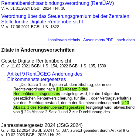
Rentenübersichtsanbindungsverordnung (RentÜAV)
V. v. 31.01.2024 BGBl. 2024 I Nr. 30
Verordnung über das Steuerungsgremium bei der Zentralen
Stelle für die Digitale Rentenübersicht
V. v. 17.06.2021 BGBl. I S. 1822
Inhaltsverzeichnis
|
Ausdrucken/PDF
|
nach oben
Zitate in Änderungsvorschriften
Gesetz Digitale Rentenübersicht
G. v. 11.02.2021 BGBl. I S. 154, 2022 BGBl. I S. 105, 1539
Artikel 9 RentÜGEG Änderung des
Einkommensteuergesetzes
... „Die Sätze 1 bis 9 gelten ab dem Stichtag, der in der
Rechtsverordnung nach
§ 13 Absatz 3 des
Rentenübersichtsgesetzes
festgelegt wird, für die Träger der
gesetzlichen Rentenversicherung, für die ... oder Vertragsverhältnis
vor dem Stichtag bestand, der in der Rechtsverordnung nach
§ 13
Absatz 3 des Rentenübersichtsgesetzes
festgelegt wird, abweichend
von § 22a Absatz 2 Satz 1 und 2 zur Durchführung des ...
Jahressteuergesetz 2024 (JStG 2024)
G. v. 02.12.2024 BGBl. 2024 I Nr. 387; zuletzt geändert durch Artikel 9 G.
v. 10.02.2026 BGBl. 2026 I Nr. 39