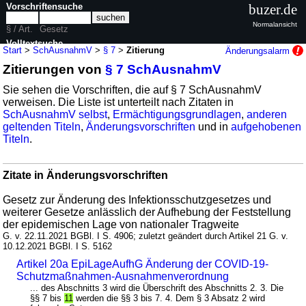
Vorschriftensuche
buzer.de
Normalansicht
§ / Art.
Gesetz
Volltextsuche
Start
>
SchAusnahmV
>
§ 7
>
Zitierung
Änderungsalarm
Zitierungen von
§ 7 SchAusnahmV
nur in SchAusnahmV
Sie sehen die Vorschriften, die auf § 7 SchAusnahmV
verweisen. Die Liste ist unterteilt nach Zitaten in
SchAusnahmV selbst
,
Ermächtigungsgrundlagen
,
anderen
geltenden Titeln
,
Änderungsvorschriften
und in
aufgehobenen
Titeln
.
Zitate in Änderungsvorschriften
Gesetz zur Änderung des Infektionsschutzgesetzes und
weiterer Gesetze anlässlich der Aufhebung der Feststellung
der epidemischen Lage von nationaler Tragweite
G. v. 22.11.2021 BGBl. I S. 4906; zuletzt geändert durch Artikel 21 G. v.
10.12.2021 BGBl. I S. 5162
Artikel 20a EpiLageAufhG Änderung der COVID-19-
Schutzmaßnahmen-Ausnahmenverordnung
... des Abschnitts 3 wird die Überschrift des Abschnitts 2. 3. Die
§§ 7 bis
11
werden die §§ 3 bis 7. 4. Dem § 3 Absatz 2 wird