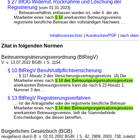
§ 27 BtOG Widerruf, Rücknahme und Löschung der
Registrierung
(vom 01.01.2023)
... Betreuerverhältnis entlassen worden ist, oder 4. der als
Mitarbeiter eines nach
§ 14
anerkannten Betreuungsvereins
registrierte berufliche Betreuer den vollständigen Nachweis ...
Inhaltsverzeichnis
|
Ausdrucken/PDF
|
nach oben
Zitat in folgenden Normen
Betreuerregistrierungsverordnung (BtRegV)
V. v. 13.07.2022 BGBl. I S. 1154
§ 10 BtRegV Berufshaftpflichtversicherung
... § 117 Absatz 2 des Versicherungsvertragsgesetzes. (4) Der
Mitarbeiter eines nach
§ 14 des Betreuungsorganisationsgesetzes
anerkannten Betreuungsvereins kann die nach § 23 Absatz 1
Nummer 3 des ...
§ 13 BtRegV Registrierungsverfahren
... Ist der Antragsteller oder der registrierte berufliche Betreuer
Mitarbeiter eines nach
§ 14 des Betreuungsorganisationsgesetzes
anerkannten Betreuungsvereins, teilt die Stammbehörde
Entscheidungen, die diesen betreffen, ...
Bürgerliches Gesetzbuch (BGB)
neugefasst durch B. v. 02.01.2002 BGBl. I S. 42, 2909; 2003, 738; zuletzt