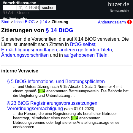
Vorschriftensuche
buzer.de
Normalansicht
§ / Art.
Gesetz
Volltextsuche
Start
>
Inhalt BtOG
>
§ 14
>
Zitierung
Änderungsalarm
Zitierungen von
§ 14 BtOG
nur in BtOG
Sie sehen die Vorschriften, die auf § 14 BtOG verweisen. Die
Liste ist unterteilt nach Zitaten in
BtOG selbst
,
Ermächtigungsgrundlagen
,
anderen geltenden Titeln
,
Änderungsvorschriften
und in
aufgehobenen Titeln
.
interne Verweise
§ 5 BtOG Informations- und Beratungspflichten
... und Unterstützung nach § 15 Absatz 1 Satz 1 Nummer 4 mit
einem gemäß
§ 14
anerkannten Betreuungsverein. Die Behörde hat
die Begleitung und Unterstützung ...
§ 23 BtOG Registrierungsvoraussetzungen;
Verordnungsermächtigung
(vom 01.01.2023)
... die Person, die eine Registrierung als beruflicher Betreuer
beantragt, Mitarbeiter eines nach
§ 14
anerkannten
Betreuungsvereins oder legt sie eine Anstellungszusage eines
anerkannten ...