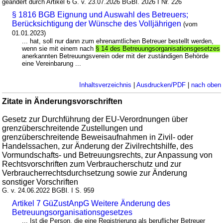
geändert durch Artikel 6 G. v. 23.07.2026 BGBl. 2026 I Nr. 226
§ 1816 BGB Eignung und Auswahl des Betreuers;
Berücksichtigung der Wünsche des Volljährigen
(vom
01.01.2023)
... hat, soll nur dann zum ehrenamtlichen Betreuer bestellt werden,
wenn sie mit einem nach
§ 14 des Betreuungsorganisationsgesetzes
anerkannten Betreuungsverein oder mit der zuständigen Behörde
eine Vereinbarung ...
Inhaltsverzeichnis
|
Ausdrucken/PDF
|
nach oben
Zitate in Änderungsvorschriften
Gesetz zur Durchführung der EU-Verordnungen über
grenzüberschreitende Zustellungen und
grenzüberschreitende Beweisaufnahmen in Zivil- oder
Handelssachen, zur Änderung der Zivilrechtshilfe, des
Vormundschafts- und Betreuungsrechts, zur Anpassung von
Rechtsvorschriften zum Verbraucherschutz und zur
Verbraucherrechtsdurchsetzung sowie zur Änderung
sonstiger Vorschriften
G. v. 24.06.2022 BGBl. I S. 959
Artikel 7 GüZustAnpG Weitere Änderung des
Betreuungsorganisationsgesetzes
... Ist die Person, die eine Registrierung als beruflicher Betreuer