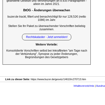
geänderte Gesetze und Verordnungen an 8.935 Paragraphen -
allein im Jahre 2021.
BtOG - Änderungen überwachen
buzer.de trackt, filtert und benachrichtigt für nur 128,52€ (netto
108€) im Jahr.
Stellen Sie Ihr Paket zu überwachender Vorschriften beliebig
zusammen.
Rechtskataster - Jetzt anmelden!
Weitere Vorteile:
Konsolidierte Vorschriften selbst bei Inkrafttreten "am Tage nach
der Verkündung", Synopse zu jeder Änderungen,
Begründungen des Gesetzgebers
Link zu dieser Seite
: https://www.buzer.de/gesetz/14610/v270713.htm
Inhaltsverzeichnis
|
Ausdru