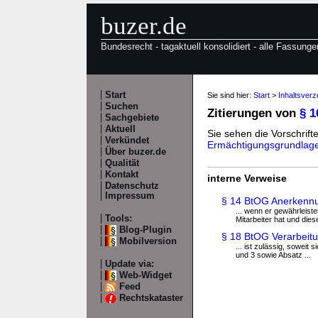
buzer.de
Bundesrecht - tagaktuell konsolidiert - alle Fassunge
Start
Sie sind hier:
Start
>
Inhaltsver
Suchen
Zitierungen von
§ 
Sachgebiete
Aktuell
Sie sehen die Vorschrifte
Verkündet
Ermächtigungsgrundlag
Über buzer.de
Qualität
Kontakt
interne Verweise
Datenschutz
Impressum
§ 14 BtOG Anerkenn
... wenn er gewährleist
Tools:
Mitarbeiter hat und diese
Blog-Plugin
§ 18 BtOG Verarbeit
Mobilversion
... ist zulässig, soweit
und 3 sowie Absatz ...
Update via:
Web-Widget
Feed
Rechtskataster