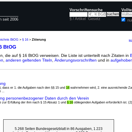
Vorschriftensuche
Vollt
§ / Artikel
Gesetz
n seit 2006
nu
zeichnis BtOG
>
§ 16
>
Zitierung
Ma
16 BtOG
n, die auf § 16 BtOG verweisen. Die Liste ist unterteilt nach Zitaten in
B
en
,
anderen geltenden Titeln
,
Änderungsvorschriften
und in
aufgehoben
ung
et, dass er 1. die Aufgaben nach den §§ 15 und
16
wahrnehmen wird, 2. eine ausreichende Zah
 ...
ung personenbezogener Daten durch den Verein
 sie zur Erfüllung der ihm nach § 15 Absatz 1 und
§ 16
obliegenden Aufgaben erforderlich ist. (2
5.268 Seiten Bundesgesetzblatt in 86 Ausgaben, 1.223