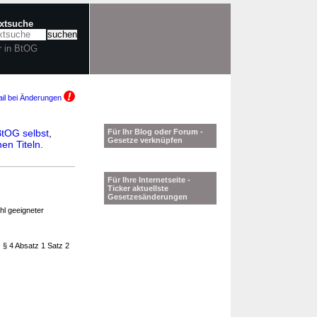
extsuche
r in BtOG
il bei Änderungen
tOG selbst
,
Für Ihr Blog oder Forum -
Gesetze verknüpfen
en Titeln
.
Für Ihre Internetseite -
Ticker aktuellste
Gesetzesänderungen
l geeigneter
) § 4 Absatz 1 Satz 2