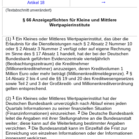
→
Artikel 18
(Textabschnitt unverändert)
§ 66 Anzeigepflichten für Kleine und Mittlere
Wertpapierinstitute
(1)
1
Ein Kleines oder Mittleres Wertpapierinstitut, das über die
Erlaubnis für die Dienstleistungen nach § 2 Absatz 2 Nummer 10
oder § 2 Absatz 3 Nummer 2 verfügt oder auf eigene Rechnung
im Sinne des § 17 Absatz 1 handelt, hat der bei der Deutschen
Bundesbank geführten Evidenzzentrale vierteljährlich
(Beobachtungszeitraum) die Kreditnehmer
(Millionenkreditnehmer) anzuzeigen, deren Kreditvolumen 1
Million Euro oder mehr beträgt (Millionenkreditmeldegrenze).
2
§
14 Absatz 2 bis 4 und die §§ 19 und 20 des Kreditwesengesetzes
sowie Teil 2 und 3 der Großkredit- und Millionenkreditverordnung
gelten entsprechend.
(2)
1
Ein Kleines oder Mittleres Wertpapierinstitut hat der
Deutschen Bundesbank unverzüglich nach Ablauf eines jeden
Quartals Informationen zu seiner finanziellen Situation
(Finanzinformationen) einzureichen.
2
Die Deutsche Bundesbank
leitet die Angaben mit ihrer Stellungnahme an die Bundesanstalt
weiter; diese kann auf die Weiterleitung bestimmter Angaben
verzichten.
3
Die Bundesanstalt kann im Einzelfall die Frist zur
Einreichung von einzelnen Informationen oder der Informationen
insgesamt verkürzen.