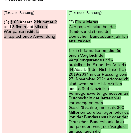
(Text alte Fassung)
(Text neue Fassung)
(3)
§ 65
Absatz
2 Nummer 2
(3)
Ein Mittleres
und
3 findet
auf
Mittlere
Wertpapierinstitut hat der
Wertpapierinstitute
Bundesanstalt und der
entsprechende Anwendung.
Deutschen Bundesbank jährlich
anzuzeigen:
1. die Informationen, die für
einen Vergleich der
Vergütungstrends und -
praktiken im Sinne des Artikels
34
Absatz
1 der Richtlinie (EU)
2019/2034 in der Fassung vom
27. November 2024 erforderlich
sind, wenn seine bilanziellen
und
außerbilanziellen
Vermögenswerte, gemessen am
Durchschnitt der letzten vier
vorangegangenen
Geschäftsjahre, mehr als 300
Millionen Euro betragen oder es
von der Bundesanstalt oder der
Deutschen Bundesbank dazu
aufgefordert wird; der Vergleich
umfasst auch die