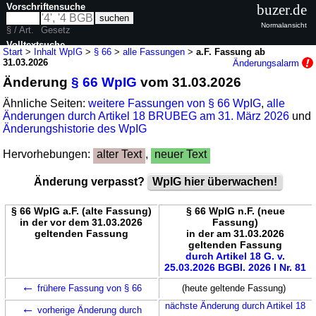
Vorschriftensuche
buzer.de
Normalansicht
§ / Art.
Gesetz
Volltextsuche
Start
>
Inhalt WpIG
>
§ 66
>
alle Fassungen
>
a.F. Fassung ab
31.03.2026
Änderungsalarm
nur in WpIG
Änderung
§ 66 WpIG
vom 31.03.2026
Ähnliche Seiten:
weitere Fassungen von § 66 WpIG
,
alle
Änderungen durch Artikel 18 BRUBEG am 31. März 2026
und
Änderungshistorie des WpIG
Hervorhebungen:
alter Text
,
neuer Text
Änderung verpasst?
WpIG hier überwachen!
§ 66 WpIG a.F. (alte Fassung)
§ 66 WpIG n.F. (neue
in der vor dem 31.03.2026
Fassung)
geltenden Fassung
in der am 31.03.2026
geltenden Fassung
durch Artikel 18 G. v.
25.03.2026 BGBl. 2026 I Nr. 81
←
frühere Fassung von § 66
(heute geltende Fassung)
←
nächste Änderung durch Artikel 18
vorherige Änderung durch