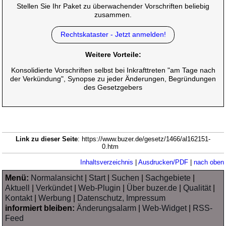
Stellen Sie Ihr Paket zu überwachender Vorschriften beliebig
zusammen.
Rechtskataster - Jetzt anmelden!
Weitere Vorteile:
Konsolidierte Vorschriften selbst bei Inkrafttreten "am Tage nach
der Verkündung", Synopse zu jeder Änderungen, Begründungen
des Gesetzgebers
Link zu dieser Seite
: https://www.buzer.de/gesetz/1466/al162151-
0.htm
Inhaltsverzeichnis
|
Ausdrucken/PDF
|
nach oben
Menü:
Normalansicht
|
Start
|
Suchen
|
Sachgebiete
|
Aktuell
|
Verkündet
|
Web-Plugin
|
Über buzer.de
|
Qualität
|
Kontakt
|
Werbung
|
Datenschutz, Impressum
informiert bleiben:
Änderungsalarm
|
Web-Widget
|
RSS-
Feed