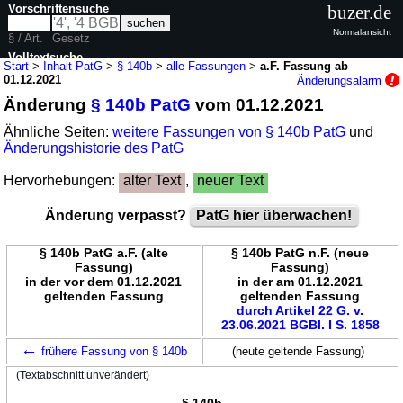
Vorschriftensuche
buzer.de
Normalansicht
§ / Art.
Gesetz
Volltextsuche
Start
>
Inhalt PatG
>
§ 140b
>
alle Fassungen
>
a.F. Fassung ab
01.12.2021
Änderungsalarm
nur in PatG
Änderung
§ 140b PatG
vom 01.12.2021
Ähnliche Seiten:
weitere Fassungen von § 140b PatG
und
Änderungshistorie des PatG
Hervorhebungen:
alter Text
,
neuer Text
Änderung verpasst?
PatG hier überwachen!
§ 140b PatG a.F. (alte
§ 140b PatG n.F. (neue
Fassung)
Fassung)
in der vor dem 01.12.2021
in der am 01.12.2021
geltenden Fassung
geltenden Fassung
durch Artikel 22 G. v.
23.06.2021 BGBl. I S. 1858
←
frühere Fassung von § 140b
(heute geltende Fassung)
(Textabschnitt unverändert)
§ 140b