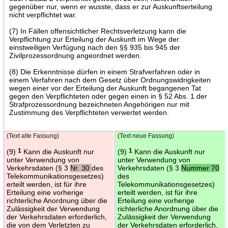
gegenüber nur, wenn er wusste, dass er zur Auskunftserteilung
nicht verpflichtet war.
(7) In Fällen offensichtlicher Rechtsverletzung kann die
Verpflichtung zur Erteilung der Auskunft im Wege der
einstweiligen Verfügung nach den §§ 935 bis 945 der
Zivilprozessordnung angeordnet werden.
(8) Die Erkenntnisse dürfen in einem Strafverfahren oder in
einem Verfahren nach dem Gesetz über Ordnungswidrigkeiten
wegen einer vor der Erteilung der Auskunft begangenen Tat
gegen den Verpflichteten oder gegen einen in § 52 Abs. 1 der
Strafprozessordnung bezeichneten Angehörigen nur mit
Zustimmung des Verpflichteten verwertet werden.
(Text alte Fassung)
(Text neue Fassung)
(9)
1
Kann die Auskunft nur
(9)
1
Kann die Auskunft nur
unter Verwendung von
unter Verwendung von
Verkehrsdaten (§ 3
Nr. 30
des
Verkehrsdaten (§ 3
Nummer 70
Telekommunikationsgesetzes)
des
erteilt werden, ist für ihre
Telekommunikationsgesetzes)
Erteilung eine vorherige
erteilt werden, ist für ihre
richterliche Anordnung über die
Erteilung eine vorherige
Zulässigkeit der Verwendung
richterliche Anordnung über die
der Verkehrsdaten erforderlich,
Zulässigkeit der Verwendung
die von dem Verletzten zu
der Verkehrsdaten erforderlich,