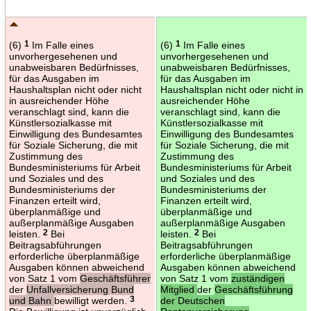
(6)
1
Im Falle eines
(6)
1
Im Falle eines
unvorhergesehenen und
unvorhergesehenen und
unabweisbaren Bedürfnisses,
unabweisbaren Bedürfnisses,
für das Ausgaben im
für das Ausgaben im
Haushaltsplan nicht oder nicht
Haushaltsplan nicht oder nicht in
in ausreichender Höhe
ausreichender Höhe
veranschlagt sind, kann die
veranschlagt sind, kann die
Künstlersozialkasse mit
Künstlersozialkasse mit
Einwilligung des Bundesamtes
Einwilligung des Bundesamtes
für Soziale Sicherung, die mit
für Soziale Sicherung, die mit
Zustimmung des
Zustimmung des
Bundesministeriums für Arbeit
Bundesministeriums für Arbeit
und Soziales und des
und Soziales und des
Bundesministeriums der
Bundesministeriums der
Finanzen erteilt wird,
Finanzen erteilt wird,
überplanmäßige und
überplanmäßige und
außerplanmäßige Ausgaben
außerplanmäßige Ausgaben
leisten.
2
Bei
leisten.
2
Bei
Beitragsabführungen
Beitragsabführungen
erforderliche überplanmäßige
erforderliche überplanmäßige
Ausgaben können abweichend
Ausgaben können abweichend
von Satz 1 vom
Geschäftsführer
von Satz 1 vom
zuständigen
der
Unfallversicherung Bund
Mitglied
der
Geschäftsführung
und Bahn
bewilligt werden.
3
der Deutschen