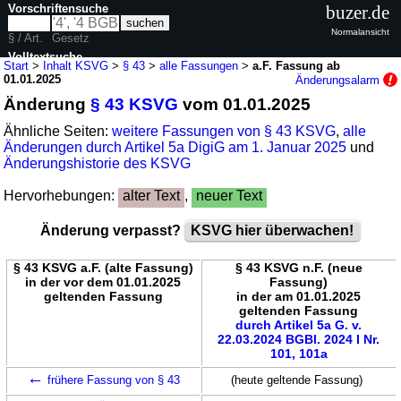
Vorschriftensuche
buzer.de
Normalansicht
§ / Art.
Gesetz
Volltextsuche
Start
>
Inhalt KSVG
>
§ 43
>
alle Fassungen
>
a.F. Fassung ab
01.01.2025
Änderungsalarm
nur in KSVG
Änderung
§ 43 KSVG
vom 01.01.2025
Ähnliche Seiten:
weitere Fassungen von § 43 KSVG
,
alle
Änderungen durch Artikel 5a DigiG am 1. Januar 2025
und
Änderungshistorie des KSVG
Hervorhebungen:
alter Text
,
neuer Text
Änderung verpasst?
KSVG hier überwachen!
§ 43 KSVG a.F. (alte Fassung)
§ 43 KSVG n.F. (neue
in der vor dem 01.01.2025
Fassung)
geltenden Fassung
in der am 01.01.2025
geltenden Fassung
durch Artikel 5a G. v.
22.03.2024 BGBl. 2024 I Nr.
101, 101a
←
frühere Fassung von § 43
(heute geltende Fassung)