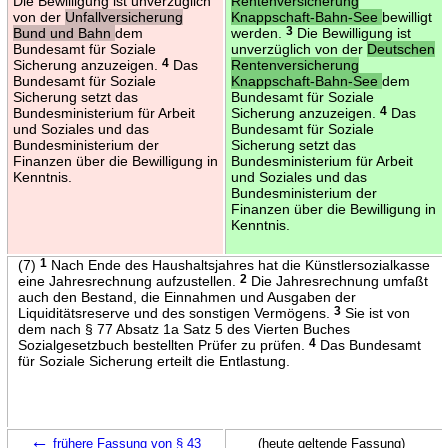
Die Bewilligung ist unverzüglich
Rentenversicherung
von der
Unfallversicherung
Knappschaft-Bahn-See
bewilligt
Bund und Bahn
dem
werden.
3
Die Bewilligung ist
Bundesamt für Soziale
unverzüglich von der
Deutschen
Sicherung anzuzeigen.
4
Das
Rentenversicherung
Bundesamt für Soziale
Knappschaft-Bahn-See
dem
Sicherung setzt das
Bundesamt für Soziale
Bundesministerium für Arbeit
Sicherung anzuzeigen.
4
Das
und Soziales und das
Bundesamt für Soziale
Bundesministerium der
Sicherung setzt das
Finanzen über die Bewilligung in
Bundesministerium für Arbeit
Kenntnis.
und Soziales und das
Bundesministerium der
Finanzen über die Bewilligung in
Kenntnis.
(7)
1
Nach Ende des Haushaltsjahres hat die Künstlersozialkasse
eine Jahresrechnung aufzustellen.
2
Die Jahresrechnung umfaßt
auch den Bestand, die Einnahmen und Ausgaben der
Liquiditätsreserve und des sonstigen Vermögens.
3
Sie ist von
dem nach § 77 Absatz 1a Satz 5 des Vierten Buches
Sozialgesetzbuch bestellten Prüfer zu prüfen.
4
Das Bundesamt
für Soziale Sicherung erteilt die Entlastung.
←
frühere Fassung von § 43
(heute geltende Fassung)