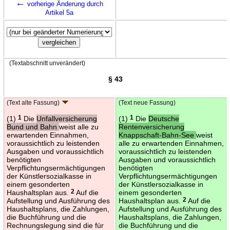
←
vorherige Änderung durch
Artikel 5a
(Textabschnitt unverändert)
§ 43
(Text alte Fassung)
(Text neue Fassung)
(1)
1
Die
Unfallversicherung
(1)
1
Die
Deutsche
Bund und Bahn
weist alle zu
Rentenversicherung
erwartenden Einnahmen,
Knappschaft-Bahn-See
weist
voraussichtlich zu leistenden
alle zu erwartenden Einnahmen,
Ausgaben und voraussichtlich
voraussichtlich zu leistenden
benötigten
Ausgaben und voraussichtlich
Verpflichtungsermächtigungen
benötigten
der Künstlersozialkasse in
Verpflichtungsermächtigungen
einem gesonderten
der Künstlersozialkasse in
Haushaltsplan aus.
2
Auf die
einem gesonderten
Aufstellung und Ausführung des
Haushaltsplan aus.
2
Auf die
Haushaltsplans, die Zahlungen,
Aufstellung und Ausführung des
die Buchführung und die
Haushaltsplans, die Zahlungen,
Rechnungslegung sind die für
die Buchführung und die