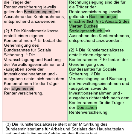
die Träger der
Rechnungslegung sind die für
Rentenversicherung jeweils
die Träger der
geltenden
Bestimmungen,
mit
Rentenversicherung jeweils
Ausnahme des Kontenrahmens,
geltenden
Bestimmungen
entsprechend anzuwenden.
einschließlich § 71 Absatz 2 des
Vierten Buches
(2)
1
Die Künstlersozialkasse
Sozialgesetzbuch,
mit
erstellt einen eigenen
Ausnahme des Kontenrahmens,
Kontenrahmen.
2
Er bedarf der
entsprechend anzuwenden.
Genehmigung des
Bundesamtes für Soziale
(2)
1
Die Künstlersozialkasse
Sicherung.
3
Die
erstellt einen eigenen
Veranschlagung und Buchung
Kontenrahmen.
2
Er bedarf der
der Verwaltungseinnahmen und
Genehmigung des
-ausgaben sowie der
Bundesamtes für Soziale
Investitionseinnahmen und -
Sicherung.
3
Die
ausgaben richtet sich nach dem
Veranschlagung und Buchung
Kontenrahmen für die Träger
der Verwaltungseinnahmen und
der
allgemeinen
-ausgaben sowie der
Rentenversicherung.
Investitionseinnahmen und -
ausgaben richtet sich nach dem
Kontenrahmen für die Träger
der
Deutschen
Rentenversicherung.
(3) Die Künstlersozialkasse stellt unter Mitwirkung des
Bundesministeriums für Arbeit und Soziales den Haushaltsplan
auf und stellt ihn nach Anhörung des Beirats fest.