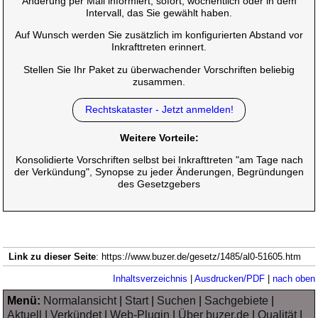
Änderung per Mail informiert, sofort, wöchentlich oder in dem
Intervall, das Sie gewählt haben.
Auf Wunsch werden Sie zusätzlich im konfigurierten Abstand vor
Inkrafttreten erinnert.
Stellen Sie Ihr Paket zu überwachender Vorschriften beliebig
zusammen.
Rechtskataster - Jetzt anmelden!
Weitere Vorteile:
Konsolidierte Vorschriften selbst bei Inkrafttreten "am Tage nach
der Verkündung", Synopse zu jeder Änderungen, Begründungen
des Gesetzgebers
Link zu dieser Seite
: https://www.buzer.de/gesetz/1485/al0-51605.htm
Inhaltsverzeichnis
|
Ausdrucken/PDF
|
nach oben
Menü:
Normalansicht
|
Start
|
Suchen
|
Sachgebiete
|
Aktuell
|
Verkündet
|
Web-Plugin
|
Über buzer.de
|
Qualität
|