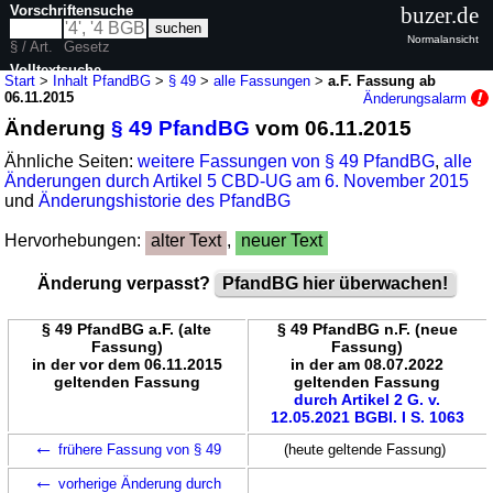
Vorschriftensuche
buzer.de
Normalansicht
§ / Art.
Gesetz
Volltextsuche
Start
>
Inhalt PfandBG
>
§ 49
>
alle Fassungen
>
a.F. Fassung ab
06.11.2015
Änderungsalarm
nur in PfandBG
Änderung
§ 49 PfandBG
vom 06.11.2015
Ähnliche Seiten:
weitere Fassungen von § 49 PfandBG
,
alle
Änderungen durch Artikel 5 CBD-UG am 6. November 2015
und
Änderungshistorie des PfandBG
Hervorhebungen:
alter Text
,
neuer Text
Änderung verpasst?
PfandBG hier überwachen!
§ 49 PfandBG a.F. (alte
§ 49 PfandBG n.F. (neue
Fassung)
Fassung)
in der vor dem 06.11.2015
in der am 08.07.2022
geltenden Fassung
geltenden Fassung
durch Artikel 2 G. v.
12.05.2021 BGBl. I S. 1063
←
frühere Fassung von § 49
(heute geltende Fassung)
←
vorherige Änderung durch