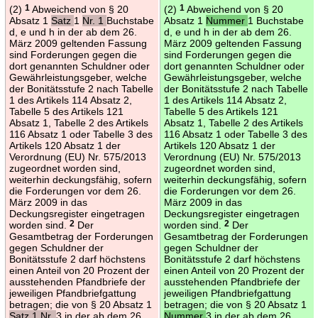
(2)
1
Abweichend von § 20
(2)
1
Abweichend von § 20
Absatz 1
Satz
1
Nr. 1
Buchstabe
Absatz 1
Nummer
1 Buchstabe
d, e und h in der ab dem 26.
d, e und h in der ab dem 26.
März 2009 geltenden Fassung
März 2009 geltenden Fassung
sind Forderungen gegen die
sind Forderungen gegen die
dort genannten Schuldner oder
dort genannten Schuldner oder
Gewährleistungsgeber, welche
Gewährleistungsgeber, welche
der Bonitätsstufe 2 nach Tabelle
der Bonitätsstufe 2 nach Tabelle
1 des Artikels 114 Absatz 2,
1 des Artikels 114 Absatz 2,
Tabelle 5 des Artikels 121
Tabelle 5 des Artikels 121
Absatz 1, Tabelle 2 des Artikels
Absatz 1, Tabelle 2 des Artikels
116 Absatz 1 oder Tabelle 3 des
116 Absatz 1 oder Tabelle 3 des
Artikels 120 Absatz 1 der
Artikels 120 Absatz 1 der
Verordnung (EU) Nr. 575/2013
Verordnung (EU) Nr. 575/2013
zugeordnet worden sind,
zugeordnet worden sind,
weiterhin deckungsfähig, sofern
weiterhin deckungsfähig, sofern
die Forderungen vor dem 26.
die Forderungen vor dem 26.
März 2009 in das
März 2009 in das
Deckungsregister eingetragen
Deckungsregister eingetragen
worden sind.
2
Der
worden sind.
2
Der
Gesamtbetrag der Forderungen
Gesamtbetrag der Forderungen
gegen Schuldner der
gegen Schuldner der
Bonitätsstufe 2 darf höchstens
Bonitätsstufe 2 darf höchstens
einen Anteil von 20 Prozent der
einen Anteil von 20 Prozent der
ausstehenden Pfandbriefe der
ausstehenden Pfandbriefe der
jeweiligen Pfandbriefgattung
jeweiligen Pfandbriefgattung
betragen; die von § 20 Absatz 1
betragen; die von § 20 Absatz 1
Satz 1 Nr.
3 in der ab dem 26.
Nummer
3 in der ab dem 26.