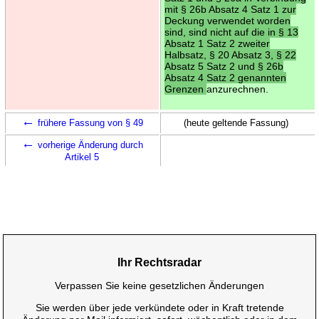
mit § 26b Absatz 4 Satz 1 zur
Deckung verwendet worden
sind, sind nicht auf die in § 13
Absatz 1 Satz 2 zweiter
Halbsatz, § 20 Absatz 3, § 22
Absatz 5 Satz 2 und § 26b
Absatz 4 Satz 2 genannten
Grenzen
anzurechnen.
←
frühere Fassung von § 49
(heute geltende Fassung)
←
vorherige Änderung durch
Artikel 5
Ihr Rechtsradar
Verpassen Sie keine gesetzlichen Änderungen
Sie werden über jede verkündete oder in Kraft tretende