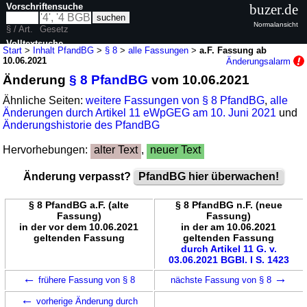
Vorschriftensuche
buzer.de
Normalansicht
§ / Art.
Gesetz
Volltextsuche
Start
>
Inhalt PfandBG
>
§ 8
>
alle Fassungen
>
a.F. Fassung ab
10.06.2021
Änderungsalarm
nur in PfandBG
Änderung
§ 8 PfandBG
vom 10.06.2021
Ähnliche Seiten:
weitere Fassungen von § 8 PfandBG
,
alle
Änderungen durch Artikel 11 eWpGEG am 10. Juni 2021
und
Änderungshistorie des PfandBG
Hervorhebungen:
alter Text
,
neuer Text
Änderung verpasst?
PfandBG hier überwachen!
§ 8 PfandBG a.F. (alte
§ 8 PfandBG n.F. (neue
Fassung)
Fassung)
in der vor dem 10.06.2021
in der am 10.06.2021
geltenden Fassung
geltenden Fassung
durch Artikel 11 G. v.
03.06.2021 BGBl. I S. 1423
←
→
frühere Fassung von § 8
nächste Fassung von § 8
←
vorherige Änderung durch