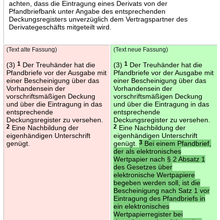
achten, dass die Eintragung eines Derivats von der
Pfandbriefbank unter Angabe des entsprechenden
Deckungsregisters unverzüglich dem Vertragspartner des
Derivategeschäfts mitgeteilt wird.
(Text alte Fassung)
(Text neue Fassung)
(3)
1
Der Treuhänder hat die
(3)
1
Der Treuhänder hat die
Pfandbriefe vor der Ausgabe mit
Pfandbriefe vor der Ausgabe mit
einer Bescheinigung über das
einer Bescheinigung über das
Vorhandensein der
Vorhandensein der
vorschriftsmäßigen Deckung
vorschriftsmäßigen Deckung
und über die Eintragung in das
und über die Eintragung in das
entsprechende
entsprechende
Deckungsregister zu versehen.
Deckungsregister zu versehen.
2
Eine Nachbildung der
2
Eine Nachbildung der
eigenhändigen Unterschrift
eigenhändigen Unterschrift
genügt.
genügt.
3
Bei einem Pfandbrief,
der als elektronisches
Wertpapier nach § 2 Absatz 1
des Gesetzes über
elektronische Wertpapiere
begeben werden soll, ist die
Bescheinigung nach Satz 1 vor
Eintragung des Pfandbriefs in
ein elektronisches
Wertpapierregister bei