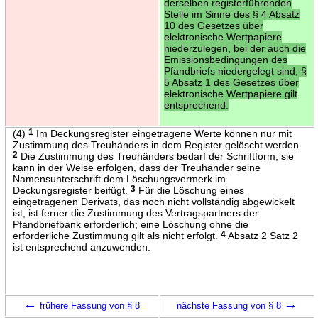
derselben registerführenden
Stelle im Sinne des § 4 Absatz
10 des Gesetzes über
elektronische Wertpapiere
niederzulegen, bei der auch die
Emissionsbedingungen des
Pfandbriefs niedergelegt sind; §
5 Absatz 1 des Gesetzes über
elektronische Wertpapiere gilt
entsprechend.
(4)
1
Im Deckungsregister eingetragene Werte können nur mit
Zustimmung des Treuhänders in dem Register gelöscht werden.
2
Die Zustimmung des Treuhänders bedarf der Schriftform; sie
kann in der Weise erfolgen, dass der Treuhänder seine
Namensunterschrift dem Löschungsvermerk im
Deckungsregister beifügt.
3
Für die Löschung eines
eingetragenen Derivats, das noch nicht vollständig abgewickelt
ist, ist ferner die Zustimmung des Vertragspartners der
Pfandbriefbank erforderlich; eine Löschung ohne die
erforderliche Zustimmung gilt als nicht erfolgt.
4
Absatz 2 Satz 2
ist entsprechend anzuwenden.
←
→
frühere Fassung von § 8
nächste Fassung von § 8