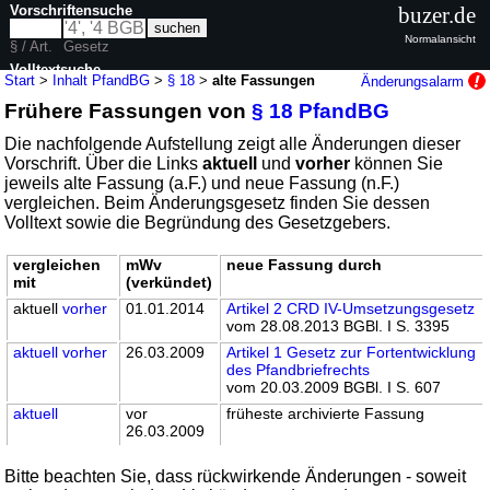
Vorschriftensuche
buzer.de
Normalansicht
§ / Art.
Gesetz
Volltextsuche
Start
>
Inhalt PfandBG
>
§ 18
>
alte Fassungen
Änderungsalarm
Frühere Fassungen von
§ 18 PfandBG
nur in PfandBG
Die nachfolgende Aufstellung zeigt alle Änderungen dieser
Vorschrift. Über die Links
aktuell
und
vorher
können Sie
jeweils alte Fassung (a.F.) und neue Fassung (n.F.)
vergleichen. Beim Änderungsgesetz finden Sie dessen
Volltext sowie die Begründung des Gesetzgebers.
vergleichen
mWv
neue Fassung durch
mit
(verkündet)
aktuell
vorher
01.01.2014
Artikel 2 CRD IV-Umsetzungsgesetz
vom 28.08.2013 BGBl. I S. 3395
aktuell
vorher
26.03.2009
Artikel 1 Gesetz zur Fortentwicklung
des Pfandbriefrechts
vom 20.03.2009 BGBl. I S. 607
aktuell
vor
früheste archivierte Fassung
26.03.2009
Bitte beachten Sie, dass rückwirkende Änderungen - soweit