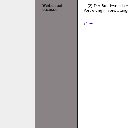
(2) Der Bundesminister
Werben auf
buzer.de
Vertretung in verwaltun
←
§ 1