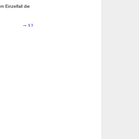
m Einzelfall die
→
§ 3