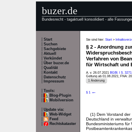
buzer.de
Bundesrecht - tagaktuell konsolidiert - alle Fassunge
Start
Sie sind hier:
Start
>
Inhaltsver
Suchen
§ 2 - Anordnung zur
Sachgebiete
Widerspruchsbesche
Aktuell
Verfahren von Bea
Verkündet
Über buzer.de
für Wirtschaft und
Qualität
Kontakt
A. v. 26.07.2021
BGBl. I S. 3271
Geltung ab 01.08.2021; FNA: 2
Datenschutz
1 Änderung
Impressum
Tools:
←
§ 1
Blog-Plugin
Mobilversion
Update via:
(1) Dem Vorstand der 
Web-Widget
Deutschland in verwaltu
Feed
Bundesministeriums für W
Rechtskataster
Postbeamtenkrankenkass