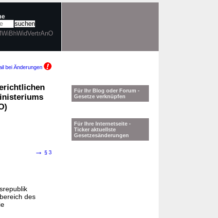
he
BMWiBhWidVertrAnO
il bei Änderungen
richtlichen
Für Ihr Blog oder Forum -
inisteriums
Gesetze verknüpfen
O)
Für Ihre Internetseite -
Ticker aktuellste
Gesetzesänderungen
→
§ 3
srepublik
bereich des
ie