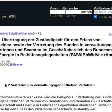
Vorschriftensuche
Volltextsuc
§ / Artikel
Gesetz
n seit 2006
nur in 
zeichnis BMWiBhWidVertrAnO
>
§ 2
Ma
 Übertragung der Zuständigkeit für den Erlass von
iden sowie der Vertretung des Bundes in verwaltungsge
mtinnen und Beamten im Geschäftsbereich des Bundesm
 Energie in Beihilfeangelegenheiten (BMWiBhWidVertrAn
(
Nr. 49
)
030-14-229
Beamte
§ 2 Vertretung in verwaltungsgerichtlichen Verfahren
Postbeamtenkrankenkasse wird die Befugnis zur Vertretung der Bunde
ngsgerichtlichen Verfahren von Beamtinnen und Beamten im Geschäfts
irtschaft und Energie in Beihilfeangelegenheiten übertragen, soweit d
e für den Erlass des Widerspruchsbescheids zuständig war.