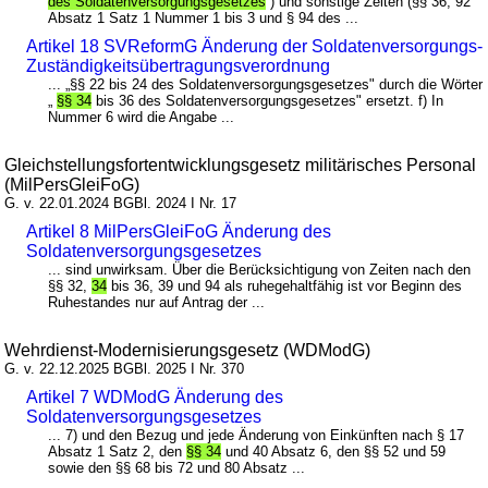
des Soldatenversorgungsgesetzes
) und sonstige Zeiten (§§ 36, 92
Absatz 1 Satz 1 Nummer 1 bis 3 und § 94 des ...
Artikel 18 SVReformG Änderung der Soldatenversorgungs-
Zuständigkeitsübertragungsverordnung
... „§§ 22 bis 24 des Soldatenversorgungsgesetzes" durch die Wörter
„
§§ 34
bis 36 des Soldatenversorgungsgesetzes" ersetzt. f) In
Nummer 6 wird die Angabe ...
Gleichstellungsfortentwicklungsgesetz militärisches Personal
(MilPersGleiFoG)
G. v. 22.01.2024 BGBl. 2024 I Nr. 17
Artikel 8 MilPersGleiFoG Änderung des
Soldatenversorgungsgesetzes
... sind unwirksam. Über die Berücksichtigung von Zeiten nach den
§§ 32,
34
bis 36, 39 und 94 als ruhegehaltfähig ist vor Beginn des
Ruhestandes nur auf Antrag der ...
Wehrdienst-Modernisierungsgesetz (WDModG)
G. v. 22.12.2025 BGBl. 2025 I Nr. 370
Artikel 7 WDModG Änderung des
Soldatenversorgungsgesetzes
... 7) und den Bezug und jede Änderung von Einkünften nach § 17
Absatz 1 Satz 2, den
§§ 34
und 40 Absatz 6, den §§ 52 und 59
sowie den §§ 68 bis 72 und 80 Absatz ...