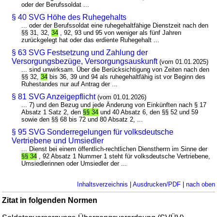
oder der Berufssoldat ...
§ 40 SVG Höhe des Ruhegehalts
... oder der Berufssoldat eine ruhegehaltfähige Dienstzeit nach den
§§ 31, 32,
34
, 92, 93 und 95 von weniger als fünf Jahren
zurückgelegt hat oder das erdiente Ruhegehalt ...
§ 63 SVG Festsetzung und Zahlung der
Versorgungsbezüge, Versorgungsauskunft
(vom 01.01.2025)
... sind unwirksam. Über die Berücksichtigung von Zeiten nach den
§§ 32,
34
bis 36, 39 und 94 als ruhegehaltfähig ist vor Beginn des
Ruhestandes nur auf Antrag der ...
§ 81 SVG Anzeigepflicht
(vom 01.01.2026)
... 7) und den Bezug und jede Änderung von Einkünften nach § 17
Absatz 1 Satz 2, den
§§ 34
und 40 Absatz 6, den §§ 52 und 59
sowie den §§ 68 bis 72 und 80 Absatz 2, ...
§ 95 SVG Sonderregelungen für volksdeutsche
Vertriebene und Umsiedler
... Dienst bei einem öffentlich-rechtlichen Dienstherrn im Sinne der
§§ 34
, 92 Absatz 1 Nummer 1 steht für volksdeutsche Vertriebene,
Umsiedlerinnen oder Umsiedler der ...
Inhaltsverzeichnis
|
Ausdrucken/PDF
|
nach oben
Zitat in folgenden Normen