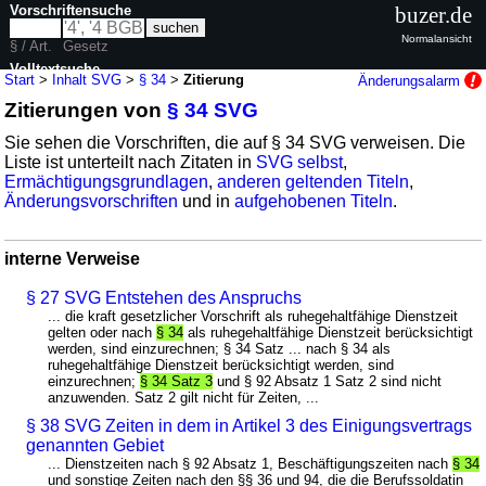
Vorschriftensuche
buzer.de
Normalansicht
§ / Art.
Gesetz
Volltextsuche
Start
>
Inhalt SVG
>
§ 34
>
Zitierung
Änderungsalarm
Zitierungen von
§ 34 SVG
nur in SVG
Sie sehen die Vorschriften, die auf § 34 SVG verweisen. Die
Liste ist unterteilt nach Zitaten in
SVG selbst
,
Ermächtigungsgrundlagen
,
anderen geltenden Titeln
,
Änderungsvorschriften
und in
aufgehobenen Titeln
.
interne Verweise
§ 27 SVG Entstehen des Anspruchs
... die kraft gesetzlicher Vorschrift als ruhegehaltfähige Dienstzeit
gelten oder nach
§ 34
als ruhegehaltfähige Dienstzeit berücksichtigt
werden, sind einzurechnen; § 34 Satz ... nach § 34 als
ruhegehaltfähige Dienstzeit berücksichtigt werden, sind
einzurechnen;
§ 34 Satz 3
und § 92 Absatz 1 Satz 2 sind nicht
anzuwenden. Satz 2 gilt nicht für Zeiten, ...
§ 38 SVG Zeiten in dem in Artikel 3 des Einigungsvertrags
genannten Gebiet
... Dienstzeiten nach § 92 Absatz 1, Beschäftigungszeiten nach
§ 34
und sonstige Zeiten nach den §§ 36 und 94, die die Berufssoldatin