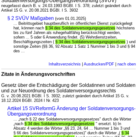
Soldatenversorgungs-Übergangsverordnung (SVÜV)
neugefasst durch B. v. 24.03.1993 BGBl. I S. 378; zuletzt geändert durch
Artikel 15 G. v. 20.08.2021 BGBl. I S. 3932
§ 2 SVÜV Maßgaben
(vom 01.01.2025)
... Beitrittsgebiet hauptberuflich im öffentlichen Dienst zurückgelegt
hat, können nach
§ 34 des Soldatenversorgungsgesetzes
höchstens
bis zu fünf Jahren als ruhegehaltfähig berücksichtigt werden,
sofern ... 5 oder 6 Anwendung findet. (5) Wehrdienstzeiten,
Beschäftigungszeiten (
§ 34 des Soldatenversorgungsgesetzes
) und
sonstige Zeiten (§§ 36, 92 Absatz 1 Satz 1 Nummer 1 bis 3 und § 94
des ...
Inhaltsverzeichnis
|
Ausdrucken/PDF
|
nach oben
Zitate in Änderungsvorschriften
Gesetz über die Entschädigung der Soldatinnen und Soldaten
und zur Neuordnung des Soldatenversorgungsrechts
G. v. 20.08.2021 BGBl. I S. 3932; zuletzt geändert durch Artikel 15 G. v.
18.12.2024 BGBl. 2024 I Nr. 423
Artikel 15 SVReformG Änderung der Soldatenversorgungs-
Übergangsverordnung
... „nach § 22 des Soldatenversorgungsgesetzes" durch die Wörter
„nach
§ 34 des Soldatenversorgungsgesetzes
" ersetzt. b) In
Absatz 4 werden die Wörter „§§ 23, 24, 64 ... Nummer 1 bis 3 und
§ 66 des Soldatenversorgungsgesetzes)" durch die Wörter „(
§ 34