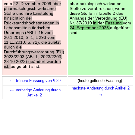
vom
22. Dezember 2009 über
pharmakologisch wirksame
pharmakologisch wirksame
Stoffe zu verabreichen, wenn
Stoffe und ihre Einstufung
diese Stoffe in Tabelle 2 des
hinsichtlich der
Anhangs der Verordnung (EU)
Rückstandshöchstmengen in
Nr. 37/2010
in
der
Fassung
vom
Lebensmitteln tierischen
24. September 2025
aufgeführt
Ursprungs (ABl. L 15 vom
sind.
20.1.2010, S. 1; L 293 vom
11.11.2010, S. 72), die zuletzt
durch die
Durchführungsverordnung (EU)
2023/2203 (ABl. L, 2023/2203,
23.10.2023) geändert worden
ist,
aufgeführt sind.
←
frühere Fassung von § 39
(heute geltende Fassung)
←
nächste Änderung durch Artikel 2
vorherige Änderung durch
→
Artikel 2