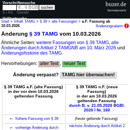
Vorschriftensuche
buzer.de
Normalansicht
§ / Art.
Gesetz
Volltextsuche
Start
>
Inhalt TAMG
>
§ 39
>
alle Fassungen
>
a.F. Fassung ab
10.03.2026
Änderungsalarm
nur in TAMG
Änderung
§ 39 TAMG
vom 10.03.2026
Ähnliche Seiten:
weitere Fassungen von § 39 TAMG
,
alle
Änderungen durch Artikel 2 TAMGNB am 10. März 2026
und
Änderungshistorie des TAMG
Hervorhebungen:
alter Text
,
neuer Text
Änderung verpasst?
TAMG hier überwachen!
§ 39 TAMG a.F. (alte Fassung)
§ 39 TAMG n.F. (neue
in der vor dem 10.03.2026
Fassung)
geltenden Fassung
in der am 10.03.2026
geltenden Fassung
durch B. v. 21.05.2026 BGBl.
2026 I Nr. 160
←
frühere Fassung von § 39
(heute geltende Fassung)
←
nächste Änderung durch Artikel 2
vorherige Änderung durch