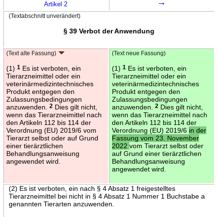
→
Artikel 2
(Textabschnitt unverändert)
§ 39 Verbot der Anwendung
(Text alte Fassung)
(Text neue Fassung)
(1)
1
Es ist verboten, ein
(1)
1
Es ist verboten, ein
Tierarzneimittel oder ein
Tierarzneimittel oder ein
veterinärmedizintechnisches
veterinärmedizintechnisches
Produkt entgegen den
Produkt entgegen den
Zulassungsbedingungen
Zulassungsbedingungen
anzuwenden.
2
Dies gilt nicht,
anzuwenden.
2
Dies gilt nicht,
wenn das Tierarzneimittel nach
wenn das Tierarzneimittel nach
den Artikeln 112 bis 114 der
den Artikeln 112 bis 114 der
Verordnung (EU) 2019/6 vom
Verordnung (EU) 2019/6
in der
Tierarzt selbst oder auf Grund
Fassung vom 23. November
einer tierärztlichen
2022
vom Tierarzt selbst oder
Behandlungsanweisung
auf Grund einer tierärztlichen
angewendet wird.
Behandlungsanweisung
angewendet wird.
(2) Es ist verboten, ein nach § 4 Absatz 1 freigestelltes
Tierarzneimittel bei nicht in § 4 Absatz 1 Nummer 1 Buchstabe a
genannten Tierarten anzuwenden.