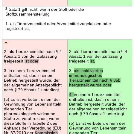
2
Satz 1 gilt nicht, wenn der Stoff oder die
Stoffzusammenstellung
1. als Tierarzneimittel oder Arzneimittel zugelassen oder
registriert ist,
2. als Tierarzneimittel nach § 4
2. als Tierarzneimittel nach § 4
Absatz 1 von der Zulassung
Absatz 1 von der Zulassung
freigestellt
ist oder
freigestellt
ist,
3. in einem Tierarzneimittel
3.
als inaktiviertes
enthalten ist, das in einem
immunologisches
Betrieb hergestellt wurde, der
Tierarzneimittel nach § 35b
der allgemeinen Anzeigepflicht
hergestellt wurde oder
nach § 79 Absatz 1 unterliegt.
4.
in einem Tierarzneimittel
(5) Es ist verboten, einem der
enthalten ist, das in einem
Gewinnung von Lebensmitteln
Betrieb hergestellt wurde, der
dienenden Tier
der allgemeinen Anzeigepflicht
pharmakologisch wirksame
nach § 79 Absatz 1 unterliegt.
Stoffe zu verabreichen, wenn
diese Stoffe in Tabelle 2 des
(5) Es ist verboten, einem der
Anhangs der Verordnung (EU)
Gewinnung von Lebensmitteln
Nr. 37/2010 der
Kommission
dienenden Tier