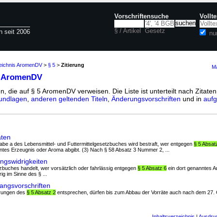
Vorschriftensuche
Vollt
§ / Artikel
Gesetz
n seit 2006
nu
zeichnis AromenDV
>
§ 5
>
Zitierung
Ma
5 AromenDV
n, die auf § 5 AromenDV verweisen. Die Liste ist unterteilt nach Zitaten
undlagen
,
anderen geltenden Titeln
,
Änderungsvorschriften
und in
aufg
aten
abe a des Lebensmittel- und Futtermittelgesetzbuches wird bestraft, wer entgegen
§ 5 Absat
ntes Erzeugnis oder Aroma abgibt. (3) Nach § 58 Absatz 3 Nummer 2, ...
gswidrigkeiten
etzbuches handelt, wer vorsätzlich oder fahrlässig entgegen
§ 5 Absatz 6
ein dort genanntes A
ig im Sinne des § ...
ngsvorschriften
derungen des
§ 5 Absatz 2
entsprechen, dürfen bis zum Abbau der Vorräte auch nach dem 27. 
Inhaltsverzeichnis
|
Ausdru