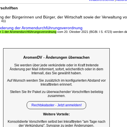
schriften
ng der Bürgerinnen und Bürger, der Wirtschaft sowie der Verwaltung vo
. 411
Änderung der Aromendurchführungsverordnung
r 1 der Aromendurchführungsverordnung
vom 20. Oktober 2021 (BGBl. I S. 4723) werden die
AromenDV - Änderungen überwachen
Sie werden über jede verkündete oder in Kraft tretende
Änderung per Mail informiert, sofort, wöchentlich oder in dem
Intervall, das Sie gewählt haben.
Auf Wunsch werden Sie zusätzlich im konfigurierten Abstand vor
Inkrafttreten erinnert.
Stellen Sie Ihr Paket zu überwachender Vorschriften beliebig
zusammen.
Rechtskataster - Jetzt anmelden!
Weitere Vorteile:
Konsolidierte Vorschriften selbst bei Inkrafttreten "am Tage nach
der Verkündung", Synopse zu jeder Änderungen,