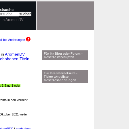
extsuche
r in AromenDV
il bei Änderungen
 in
AromenDV
Für Ihr Blog oder Forum -
Gesetze verknüpfen
ehobenen Titeln
.
Für Ihre Internetseite -
Ticker aktuellste
Gesetzesänderungen
z 1 Satz 1 oder
roma in den Verkehr
Oktober 2021 weiter
cken/PDF
|
nach oben