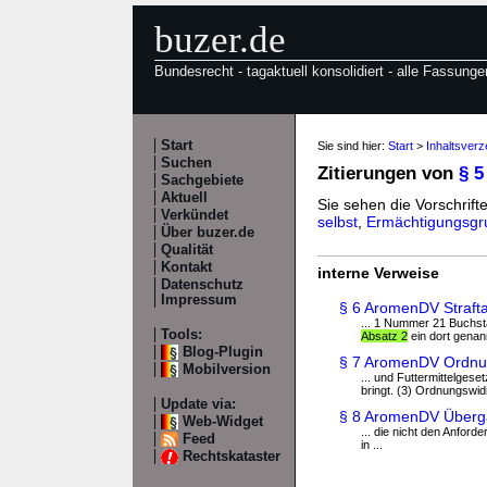
buzer.de
Bundesrecht - tagaktuell konsolidiert - alle Fassunge
Start
Sie sind hier:
Start
>
Inhaltsver
Suchen
Zitierungen von
§ 
Sachgebiete
Aktuell
Sie sehen die Vorschrifte
Verkündet
selbst
,
Ermächtigungsgr
Über buzer.de
Qualität
Kontakt
interne Verweise
Datenschutz
Impressum
§ 6 AromenDV Straft
... 1 Nummer 21 Buchst
Tools:
Absatz 2
ein dort genan
Blog-Plugin
§ 7 AromenDV Ordnun
Mobilversion
... und Futtermittelges
bringt. (3) Ordnungswidr
Update via:
§ 8 AromenDV Überga
Web-Widget
... die nicht den Anfor
Feed
in ...
Rechtskataster