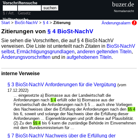
Vorschriftensuche
buzer.de
Normalansicht
§ / Art.
Gesetz
Volltextsuche
Start
>
BioSt-NachV
>
§ 4
>
Zitierung
Änderungsalarm
Zitierungen von
§ 4 BioSt-NachV
nur in BioSt-NachV
Sie sehen die Vorschriften, die auf § 4 BioSt-NachV
verweisen. Die Liste ist unterteilt nach Zitaten in
BioSt-NachV
selbst
,
Ermächtigungsgrundlagen
,
anderen geltenden Titeln
,
Änderungsvorschriften
und in
aufgehobenen Titeln
.
interne Verweise
§ 3 BioSt-NachV Anforderungen für die Vergütung
(vom
17.12.2022)
... eingesetzte a) Biomasse aus der Landwirtschaft die
Anforderungen nach
§ 4
erfüllt oder b) Biomasse aus der
Forstwirtschaft die Anforderungen nach § 5 ... auch ohne Vorliegen
des Nachweises über die Erfüllung der Anforderungen nach den
§§ 4
bis 6, soweit und solange der Nachweis über die Erfüllung dieser
Anforderungen ... Eigenerklärungen und prüft diese auf Plausibilität.
(2) Zu den
§§ 4
bis 6 kann die zuständige Behörde im Einvernehmen
mit dem Bundesministerium für ...
§ 7 BioSt-NachV Nachweis über die Erfüllung der