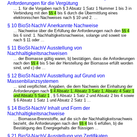
Anforderungen für die Vergütung
... 1. für die Vorgaben nach § 3 Absatz 1 Satz 1 Nummer 1 bis 3 in
Verbindung mit den
§§ 4
bis 6 durch die Übermittlung eines
elektronischen Nachweises nach § 10 und 2. ...
§ 10 BioSt-NachV Anerkannte Nachweise
... Nachweise über die Erfüllung der Anforderungen nach den
§§ 4
bis 6 sind: 1. Nachhaltigkeitsnachweise, solange und soweit sie
nach § 11 oder ...
§ 11 BioSt-NachV Ausstellung von
Nachhaltigkeitsnachweisen
... der Biomasse gültig waren, b) bestätigen, dass die Anforderungen
nach den
§§ 4
bis 5 bei der Herstellung der Biomasse erfüllt worden
sind, und c) die ...
§ 12 BioSt-NachV Ausstellung auf Grund von
Massenbilanzsystemen
... sind verpflichtet, Angaben, die dem Nachweis der Einhaltung der
Anforderungen nach
§ 4 Absatz 1, Absatz 3 Satz 1, Absatz 4 Satz 1
und Absatz 5 Satz 1
, § 5 Absatz 1 Satz 2 und Absatz 2 bis 4 sowie
§ 6 Absatz 1 Satz 1 und Absatz 2 Satz 1 ...
§ 14 BioSt-NachV Inhalt und Form der
Nachhaltigkeitsnachweise
... Biomasse-Brennstoffe, auf die sich der Nachhaltigkeitsnachweis
bezieht, die Anforderungen nach den
§§ 4
bis 6 erfüllen, b) die
Bestätigung des Energiegehalts der flüssigen ...
§ 21 BioSt-NachV Ausstellung von Zertifikaten