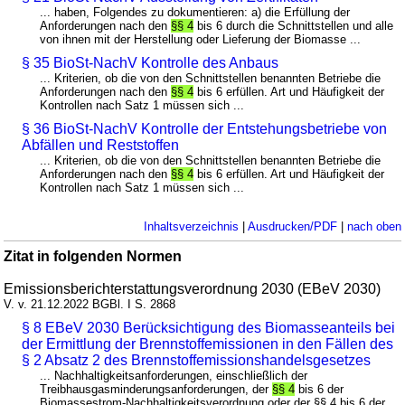
... haben, Folgendes zu dokumentieren: a) die Erfüllung der
Anforderungen nach den
§§ 4
bis 6 durch die Schnittstellen und alle
von ihnen mit der Herstellung oder Lieferung der Biomasse ...
§ 35 BioSt-NachV Kontrolle des Anbaus
... Kriterien, ob die von den Schnittstellen benannten Betriebe die
Anforderungen nach den
§§ 4
bis 6 erfüllen. Art und Häufigkeit der
Kontrollen nach Satz 1 müssen sich ...
§ 36 BioSt-NachV Kontrolle der Entstehungsbetriebe von
Abfällen und Reststoffen
... Kriterien, ob die von den Schnittstellen benannten Betriebe die
Anforderungen nach den
§§ 4
bis 6 erfüllen. Art und Häufigkeit der
Kontrollen nach Satz 1 müssen sich ...
Inhaltsverzeichnis
|
Ausdrucken/PDF
|
nach oben
Zitat in folgenden Normen
Emissionsberichterstattungsverordnung 2030 (EBeV 2030)
V. v. 21.12.2022 BGBl. I S. 2868
§ 8 EBeV 2030 Berücksichtigung des Biomasseanteils bei
der Ermittlung der Brennstoffemissionen in den Fällen des
§ 2 Absatz 2 des Brennstoffemissionshandelsgesetzes
... Nachhaltigkeitsanforderungen, einschließlich der
Treibhausgasminderungsanforderungen, der
§§ 4
bis 6 der
Biomassestrom-Nachhaltigkeitsverordnung oder der §§ 4 bis 6 der ...