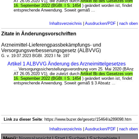
AT 26.05.2020 V1), die zuletzt durch
Artikel 8b des Gesetzes vom
16. September 2022 (BGBl. I S. 1454
) geändert worden ist, findet
entsprechende Anwendung. Soweit gemäß ...
Inhaltsverzeichnis
|
Ausdrucken/PDF
|
nach oben
Zitate in Änderungsvorschriften
Arzneimittel-Lieferengpassbekämpfungs- und
Versorgungsverbesserungsgesetz (ALBVVG)
G. v. 19.07.2023 BGBl. 2023 I Nr. 197
Artikel 1 ALBVVG Änderung des Arzneimittelgesetzes
... Versorgungssicherstellungsverordnung vom 25. Mai 2020 (BAnz
AT 26.05.2020 V1), die zuletzt durch
Artikel 8b des Gesetzes vom
16. September 2022 (BGBl. I S. 1454
) geändert worden ist, findet
entsprechende Anwendung. Soweit gemäß § 3 Absatz ...
Link zu dieser Seite
: https://www.buzer.de/gesetz/15464/a289098.htm
Inhaltsverzeichnis
|
Ausdrucken/PDF
|
nach oben
Menü:
Normalansicht
|
Start
|
Suchen
|
Sachgebiete
|