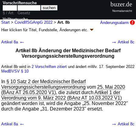
Vorschriftensuche
buzer.de
Normalansicht
§ / Art.
Gesetz
Volltextsuche
Start
>
CovidIfSGAnpG 2022
>
Art. 8b
Änderungsalarm
Hier klicken für
Titel, Fundstelle, Änderungen
etc.
nur in CovidIfSGAnpG 2022
Artikel 8b - Gesetz zur Stärkung des Schutzes
←
→
Artikel 8a
Artikel 8c
der Bevölkerung und insbesondere vulnerabler
Artikel 8b Änderung der Medizinischer Bedarf
Personengruppen vor COVID-19
Versorgungssicherstellungsverordnung
(CovidIfSGAnpG 2022
k.a.Abk.
)
Artikel 8b wird in
2 Vorschriften zitiert
und ändert mWv. 17. September 2022
G. v. 16.09.2022
BGBl. I S. 1454
(
Nr. 32
); Geltung ab 17.09.2022,
MedBVSV
§ 10
abweichend siehe
Artikel 9
32 Änderungen
|
Drucksachen / Entwurf / Begründung
|
In
§ 10 Satz 2 der Medizinischer Bedarf
wird in 30 Vorschriften zitiert
Versorgungssicherstellungsverordnung
vom
25. Mai 2020
(BAnz AT 26.05.2020 V1
), die zuletzt durch
Artikel 1 der
Verordnung vom 9. März 2022 (BAnz AT 10.03.2022 V1
)
geändert worden ist, wird die Angabe „25. November 2022"
durch die Angabe „31. Dezember 2023" ersetzt.
←
→
Artikel 8a
Artikel 8c