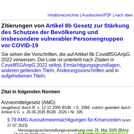
Inhaltsverzeichnis
|
Ausdrucken/PDF
|
nach oben
Zitierungen von
Artikel 8b Gesetz zur Stärkung
des Schutzes der Bevölkerung und
insbesondere vulnerabler Personengruppen
vor COVID-19
Sie sehen die Vorschriften, die auf Artikel 8b CovidIfSGAnpG
2022 verweisen. Die Liste ist unterteilt nach Zitaten in
CovidIfSGAnpG 2022 selbst
,
Ermächtigungsgrundlagen
,
anderen geltenden Titeln
,
Änderungsvorschriften
und in
aufgehobenen Titeln
.
Zitat in folgenden Normen
Arzneimittelgesetz (AMG)
neugefasst durch B. v. 12.12.2005 BGBl. I S. 3394; zuletzt geändert durch
Artikel 6 G. v. 26.06.2026 BGBl. 2026 I Nr. 195
§ 79 AMG Ausnahmeermächtigungen für Krisenzeiten
(vom
27.07.2023)
... Versorgungssicherstellungsverordnung vom 25. Mai 2020 (BAnz