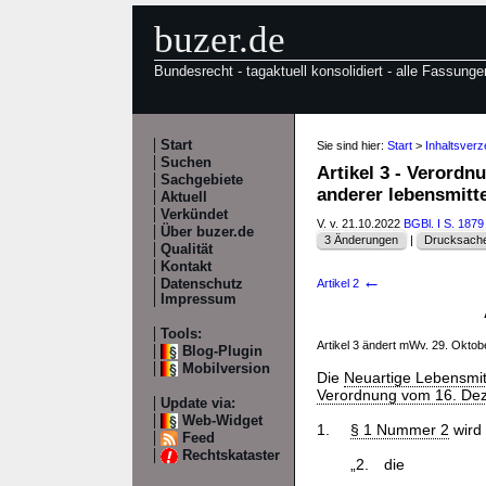
buzer.de
Bundesrecht - tagaktuell konsolidiert - alle Fassunge
Start
Sie sind hier:
Start
>
Inhaltsver
Suchen
Artikel 3 - Verord
Sachgebiete
anderer lebensmitt
Aktuell
Verkündet
V. v. 21.10.2022
BGBl. I S. 1879
Über buzer.de
3 Änderungen
|
Drucksache
Qualität
Kontakt
←
Datenschutz
Artikel 2
Impressum
Tools:
Artikel 3 ändert mWv. 29. Okto
Blog-Plugin
Mobilversion
Die
Neuartige Lebensmit
Verordnung vom 16. Dez
Update via:
Web-Widget
1.
§ 1 Nummer 2
wird 
Feed
Rechtskataster
„2.
die