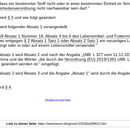
dass ein bestimmter Stoff nicht oder in einer bestimmten Einheit im Si
Einheitenverordnung
nicht nachweisbar sein darf."
wird
§ 3
und wie folgt geändert:
ird folgender Absatz 1 vorangestellt:
58 Absatz 1 Nummer 18, Absatz 4 bis 6 des Lebensmittel- und Futtermi
 wer entgegen
§ 2 Absatz 1 Satz 1 oder Absatz 2 Satz 1
ein neuartiges L
ingt oder in oder auf einem Lebensmittel verwendet."
Absatz 1 wird Absatz 2 und nach der Angabe „(ABl. L 327 vom 11.12.201
mma und die Wörter „die durch die
Verordnung (EU) 2019/1381
(ABl. 
 geändert worden ist," eingefügt.
Absatz 2 wird Absatz 3 und die Angabe „Absatz 1" wird durch die Angab
ird
§ 4
.
Inhaltsverzeichnis
Link zu dieser Seite
: https://www.buzer.de/gesetz/15526/a289613.htm