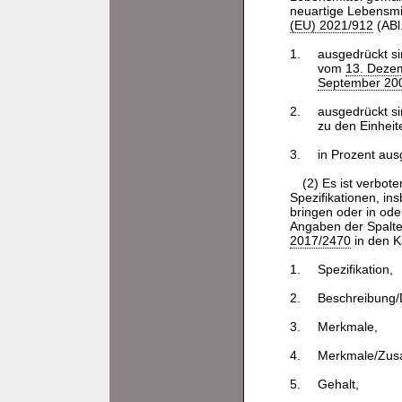
neuartige Lebensmit
(EU) 2021/912
(ABl.
1.
ausgedrückt si
vom
13. Dezem
September 200
2.
ausgedrückt si
zu den Einheit
3.
in Prozent aus
(2) Es ist verbot
Spezifikationen, in
bringen oder in ode
Angaben der Spalte
2017/2470
in den K
1.
Spezifikation,
2.
Beschreibung/D
3.
Merkmale,
4.
Merkmale/Zus
5.
Gehalt,