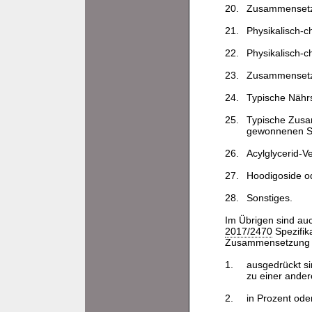
20.
Zusammensetzu
21.
Physikalisch-c
22.
Physikalisch-c
23.
Zusammensetzu
24.
Typische Nährs
25.
Typische Zusa
gewonnenen Saf
26.
Acylglycerid-Ve
27.
Hoodigoside o
28.
Sonstiges.
Im Übrigen sind au
2017/2470
Spezifika
Zusammensetzung b
1.
ausgedrückt si
zu einer ander
2.
in Prozent ode