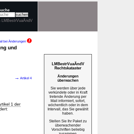
tsuche
in LMBestrVuaÄndV
il bei Änderungen
ung und
LMBestrVuaÄndV
Rechtskataster
Änderungen
→
Artikel 4
überwachen
Sie werden über jede
verkündete oder in Kraft
tretende Änderung per
Mail informiert, sofort,
rtikel 1 der
wöchentlich oder in dem
dert:
Intervall, das Sie gewählt
haben.
Stellen Sie Ihr Paket zu
überwachender
Vorschriften beliebig
zusammen.