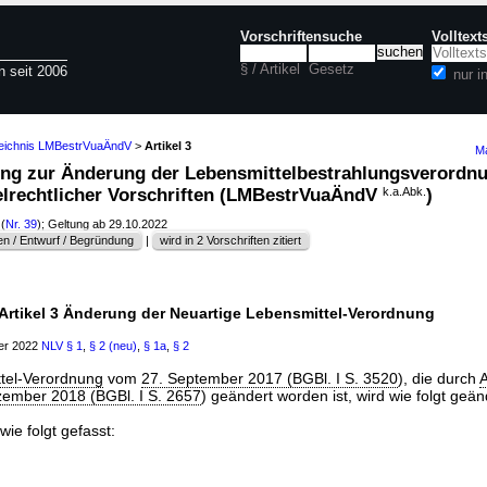
Vorschriftensuche
Volltex
§ / Artikel
Gesetz
n seit 2006
nur 
zeichnis LMBestrVuaÄndV
>
Artikel 3
Ma
nung zur Änderung der Lebensmittelbestrahlungsverordn
elrechtlicher Vorschriften (LMBestrVuaÄndV
k.a.Abk.
)
(
Nr. 39
); Geltung ab 29.10.2022
n / Entwurf / Begründung
|
wird in 2 Vorschriften zitiert
Artikel 3 Änderung der Neuartige Lebensmittel-Verordnung
ber 2022
NLV
§ 1
,
§ 2 (neu)
,
§ 1a
,
§ 2
tel-Verordnung
vom
27. September 2017 (BGBl. I S. 3520
), die durch
A
ember 2018 (BGBl. I S. 2657
) geändert worden ist, wird wie folgt geän
wie folgt gefasst: