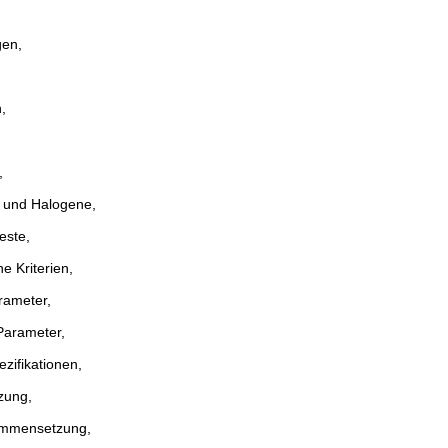
gen,
,
,
 und Halogene,
este,
e Kriterien,
ameter,
Parameter,
zifikationen,
zung,
ammensetzung,