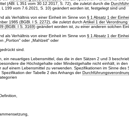
tel (ABl. L 351 vom 30.12.2017, S. 72), die zuletzt durch die
Durchfüh
 L 199 vom 7.6.2021, S. 10) geändert worden ist, festgelegt sind und
nd als Verhältnis von einer Einheit im Sinne von
§ 1 Absatz 1 der Einhe
ber 1985 (BGBl. I S. 2272
), die zuletzt durch
Artikel 1 der Verordnung
9 (BGBl. I S. 3169
) geändert worden ist, zu einer anderen solchen Einh
nd als Verhältnis von einer Einheit im Sinne von
§ 1 Absatz 1 der Einhe
en „Portion" oder „Mahlzeit" oder
gedrückt sind.
en, ein neuartiges Lebensmittel, das die in den Sätzen 2 und 3 beschri
sbesondere die Höchstgehalte oder Mindestgehalte nicht einhält, in den
r auf einem Lebensmittel zu verwenden. Spezifikationen im Sinne des 
 Spezifikation der Tabelle 2 des Anhangs der
Durchführungsverordnun
ategorien
efinition,
ammensetzung,