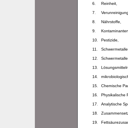
6.
Reinheit,
7.
Verunreinigun
8.
Nährstoffe,
9.
Kontaminanten
10.
Pestizide,
11.
Schwermetalle
12.
Schwermetalle
13.
Lösungsmittelr
14.
mikrobiologisch
15.
Chemische Par
16.
Physikalische 
17.
Analytische Spe
18.
Zusammenset
19.
Fettsäurezus