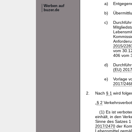
a)
Entgegenn
Werben auf
buzer.de
b)
Übermittl
c)
Durchführ
Mitglieds
Lebensmitt
Kommissio
Anforderu
2015/228
vom 30.12
406 vom 3
d)
Durchführ
(EU) 201
e)
Vorlage v
2017/246
2.
Nach
§ 1
wird folg
„
§ 2
Verkehrsverbot
(1) Es ist verbot
einhält, in den Ver
Sinne des Satzes 1 
2017/2470
der Komm
Lebensmittel gemä