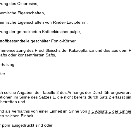
ng des Oleoresins,
hemische Eigenschaften,
hemische Eigenschaften von Rinder-Lactoferrin,
ng der getrockneten Kaffeekirschenpulpe,
toffbestandteile geschälter Fonio-Körner,
mmensetzung des Fruchtfleischs der Kakaopflanze und des aus dem Fr
ts oder konzentrierten Safts,
rteilung,
der
ch solche Angaben der Tabelle 2 des Anhangs der
Durchführungsveror
tionen im Sinne des Satzes 1, die nicht bereits durch Satz 2 erfasst sin
etreffen und
nd als Verhältnis von einer Einheit im Sinne von
§ 1 Absatz 1 der Einhe
en solchen Einheit,
r ppm ausgedrückt sind oder