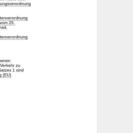
rungsverordnung
itenverordnung
 vom 25.
eit,
itenverordnung
ebenen
 Verkehr zu
Satzes 1 sind
g (EU)