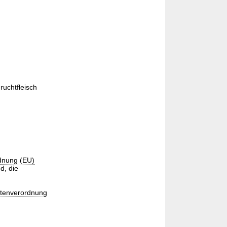
uchtfleisch
dnung (EU)
d, die
itenverordnung