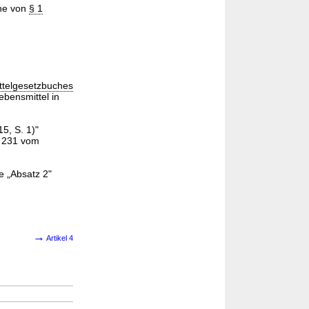
nne von
§ 1
ttelgesetzbuches
ebensmittel in
5, S. 1)"
L 231 vom
e „Absatz 2"
→
Artikel 4