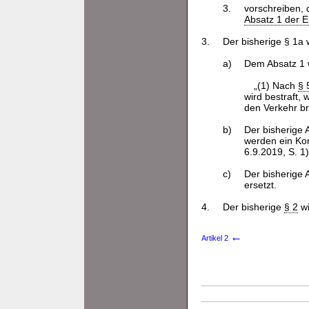
3.
vorschreiben, 
Absatz 1 der 
3.
Der bisherige § 1a 
a)
Dem Absatz 1 w
„(1) Nach
§ 
wird bestraft,
den Verkehr br
b)
Der bisherige 
werden ein Ko
6.9.2019, S. 1)
c)
Der bisherige 
ersetzt.
4.
Der bisherige
§ 2
w
←
Artikel 2