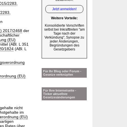
2015/2283
,
Jetzt anmelden!
/2283
,
Weitere Vorteile:
en
Konsolidierte Vorschriften
selbst bei Inkrafttreten "am
) 2017/2468
der
Tage nach der
chaftlicher
Verkündung", Synopse zu
ung (EU)
jeder Änderungen,
ttel (ABl. L 351
Begründungen des
20/1824
(ABl. L
Gesetzgebers
ngsverordnung
Für Ihr Blog oder Forum -
Gesetze verknüpfen
rordnung (EU)
Für Ihre Internetseite -
Ticker aktuellste
Gesetzesänderungen
gehalte nicht
hstgehalte im
erordnung (EU)
uartigen
es Rates über