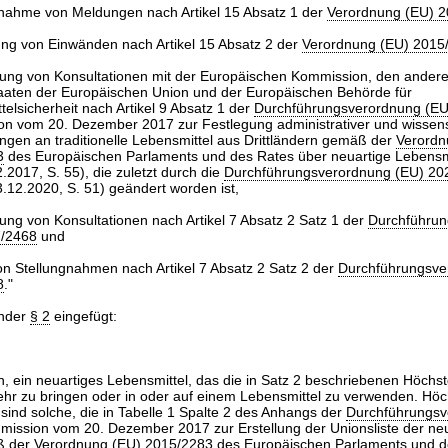
ahme von Meldungen nach Artikel 15 Absatz 1 der
Verordnung (EU) 
ung von Einwänden nach Artikel 15 Absatz 2 der
Verordnung (EU) 2015
ung von Konsultationen mit der Europäischen Kommission, den ander
taaten der Europäischen Union und der Europäischen Behörde für
elsicherheit nach Artikel 9 Absatz 1 der
Durchführungsverordnung (EU
n vom 20. Dezember 2017 zur Festlegung administrativer und wissens
ngen an traditionelle Lebensmittel aus Drittländern gemäß der
Verordn
3
des Europäischen Parlaments und des Rates über neuartige Lebensmi
.2017, S. 55), die zuletzt durch die
Durchführungsverordnung (EU) 20
.12.2020, S. 51) geändert worden ist,
ung von Konsultationen nach Artikel 7 Absatz 2 Satz 1 der
Durchführu
7/2468
und
on Stellungnahmen nach Artikel 7 Absatz 2 Satz 2 der
Durchführungsve
8
."
ender
§ 2
eingefügt:
en, ein neuartiges Lebensmittel, das die in Satz 2 beschriebenen Höchst
kehr zu bringen oder in oder auf einem Lebensmittel zu verwenden. Höc
sind solche, die in Tabelle 1 Spalte 2 des Anhangs der
Durchführungsv
ission vom 20. Dezember 2017 zur Erstellung der Unionsliste der ne
ß der
Verordnung (EU) 2015/2283
des Europäischen Parlaments und d