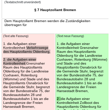
(Textabschnitt unverändert)
§ 7 Hauptzollamt Bremen
Dem Hauptzollamt Bremen werden die Zuständigkeiten
übertragen für
(Text alte Fassung)
(Text neue Fassung)
1. die Aufgaben einer
1. die Aufgaben einer
Kontrolleinheit
Verkehrswege
Kontrolleinheit Grenznaher
des Hauptzollamts Oldenburg,
Raum des Hauptzollamts
Oldenburg für die Landkreise
2. die Aufgaben einer
Cuxhaven, Rotenburg (Wümme)
Kontrolleinheit
Grenznaher
und Stade und des
Raum des Hauptzollamts
Hauptzollamts Osnabrück für
Oldenburg für die Landkreise
die Gemeinde Stuhr, begrenzt
Cuxhaven, Rotenburg
von der Bundesstraße 75, der
(Wümme) und Stade und des
Bundesautobahn 28 und
Hauptzollamts Osnabrück für
Bundesautobahn 1 bis an die
die Gemeinde Stuhr, begrenzt
Landesgrenze der Freien
von der Bundesstraße 75, der
Hansestadt Bremen,
Bundesautobahn 28 und
Bundesautobahn 1 bis an die
2.
die Aufgaben einer
Landesgrenze der Freien
Kontrolleinheit Zollboot des
Hansestadt Bremen,
Hauptzollamts Oldenburg für