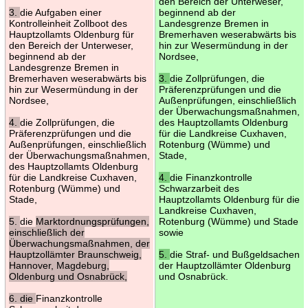
den Bereich der Unterweser,
3.
die Aufgaben einer
beginnend ab der
Kontrolleinheit Zollboot des
Landesgrenze Bremen in
Hauptzollamts Oldenburg für
Bremerhaven weserabwärts bis
den Bereich der Unterweser,
hin zur Wesermündung in der
beginnend ab der
Nordsee,
Landesgrenze Bremen in
Bremerhaven weserabwärts bis
3.
die Zollprüfungen, die
hin zur Wesermündung in der
Präferenzprüfungen und die
Nordsee,
Außenprüfungen, einschließlich
der Überwachungsmaßnahmen,
4.
die Zollprüfungen, die
des Hauptzollamts Oldenburg
Präferenzprüfungen und die
für die Landkreise Cuxhaven,
Außenprüfungen, einschließlich
Rotenburg (Wümme) und
der Überwachungsmaßnahmen,
Stade,
des Hauptzollamts Oldenburg
für die Landkreise Cuxhaven,
4.
die Finanzkontrolle
Rotenburg (Wümme) und
Schwarzarbeit des
Stade,
Hauptzollamts Oldenburg für die
Landkreise Cuxhaven,
5.
die
Marktordnungsprüfungen,
Rotenburg (Wümme) und Stade
einschließlich der
sowie
Überwachungsmaßnahmen, der
Hauptzollämter Braunschweig,
5.
die Straf- und Bußgeldsachen
Hannover, Magdeburg,
der Hauptzollämter Oldenburg
Oldenburg und Osnabrück,
und Osnabrück.
6. die
Finanzkontrolle