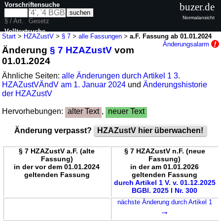
Vorschriftensuche
buzer.de
Normalansicht
§ / Art.
Gesetz
Volltextsuche
Start
>
HZAZustV
>
§ 7
>
alle Fassungen
>
a.F. Fassung ab 01.01.2024
Änderungsalarm
Änderung
§ 7 HZAZustV
vom
nur in HZAZustV
01.01.2024
Ähnliche Seiten:
alle Änderungen durch Artikel 1 3.
HZAZustVÄndV am 1. Januar 2024
und
Änderungshistorie
der HZAZustV
Hervorhebungen:
alter Text
,
neuer Text
Änderung verpasst?
HZAZustV hier überwachen!
§ 7 HZAZustV a.F. (alte
§ 7 HZAZustV n.F. (neue
Fassung)
Fassung)
in der vor dem 01.01.2024
in der am 01.01.2026
geltenden Fassung
geltenden Fassung
durch Artikel 1 V. v. 01.12.2025
BGBl. 2025 I Nr. 300
nächste Änderung durch Artikel 1
→