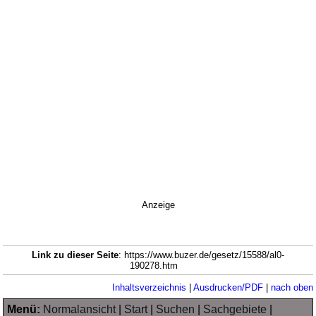
Anzeige
Link zu dieser Seite
: https://www.buzer.de/gesetz/15588/al0-
190278.htm
Inhaltsverzeichnis
|
Ausdrucken/PDF
|
nach oben
Menü:
Normalansicht
|
Start
|
Suchen
|
Sachgebiete
|