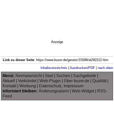
Anzeige
Link zu dieser Seite
: https://www.buzer.de/gesetz/15588/al292212.htm
Inhaltsverzeichnis
|
Ausdrucken/PDF
|
nach oben
Menü:
Normalansicht
|
Start
|
Suchen
|
Sachgebiete
|
Aktuell
|
Verkündet
|
Web-Plugin
|
Über buzer.de
|
Qualität
|
Kontakt
|
Werbung
|
Datenschutz, Impressum
informiert bleiben:
Änderungsalarm
|
Web-Widget
|
RSS-
Feed