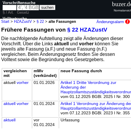
Vorschriftensuche
buzer.d
Normalansic
§ / Art.
Gesetz
Volltextsuche
Start
>
HZAZustV
>
§ 22
>
alte Fassungen
Änderungsalarm
Frühere Fassungen von
§ 22 HZAZustV
nur in HZAZustV
Die nachfolgende Aufstellung zeigt alle Änderungen dieser
Vorschrift. Über die Links
aktuell
und
vorher
können Sie
jeweils alte Fassung (a.F.) und neue Fassung (n.F.)
vergleichen. Beim Änderungsgesetz finden Sie dessen
Volltext sowie die Begründung des Gesetzgebers.
vergleichen
mWv
neue Fassung durch
mit
(verkündet)
aktuell
vorher
01.01.2026
Artikel 1 Dritte Verordnung zur
Änderung der
Hauptzollamtszuständigkeitsverordnu
vom 01.12.2025 BGBl. 2025 I Nr. 300
aktuell
vorher
01.01.2024
Artikel 1 Verordnung zur Änderung de
Hauptzollamtszuständigkeitsverordnu
vom 07.12.2023 BGBl. 2023 I Nr. 355
aktuell
vor
Urfassung
01.01.2024