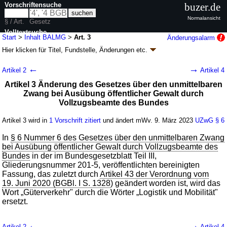
Vorschriftensuche
buzer.de
Normalansicht
§ / Art.
Gesetz
Volltextsuche
Start
>
Inhalt BALMG
>
Art. 3
Änderungsalarm
Hier klicken für
Titel, Fundstelle, Änderungen
etc.
nur in BALMG
Artikel 3 - Gesetz zur Anpassung von Gesetzen
←
→
Artikel 2
Artikel 4
und Verordnungen an die neue
Artikel 3 Änderung des Gesetzes über den unmittelbaren
Behördenbezeichnung des Bundesamtes für
Zwang bei Ausübung öffentlicher Gewalt durch
Güterverkehr (BALMG
k.a.Abk.
)
Vollzugsbeamte des Bundes
G. v. 02.03.2023
BGBl. 2023 I Nr. 56
; Geltung ab 09.03.2023
Artikel 3 wird in
1 Vorschrift zitiert
und ändert mWv. 9. März 2023
UZwG
§ 6
42 Änderungen
|
Drucksachen / Entwurf / Begründung
|
wird in 54 Vorschriften zitiert
In
§ 6 Nummer 6 des Gesetzes über den unmittelbaren Zwang
bei Ausübung öffentlicher Gewalt durch Vollzugsbeamte des
Bundes
in der im Bundesgesetzblatt Teil III,
Gliederungsnummer 201-5, veröffentlichten bereinigten
Fassung, das zuletzt durch
Artikel 43 der Verordnung vom
19. Juni 2020 (BGBl. I S. 1328
) geändert worden ist, wird das
Wort „Güterverkehr" durch die Wörter „Logistik und Mobilität"
ersetzt.
←
→
Artikel 2
Artikel 4